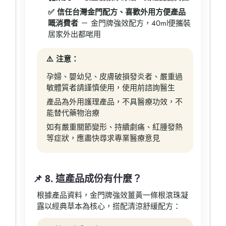
✅ 信任台灣金門配方、喜歡外用方便產品
嘅消費者
－ 金門牌強效配方，40ml便攜裝
居家外出都啱用
⚠️ 注意：
孕婦、嬰幼兒、皮膚破損發炎者、嚴重過
敏體質者請謹慎使用，使用前諮詢醫生
產品為外用護理產品，不具醫療功效，不
能替代藥物治療
如有嚴重關節變形、持續劇痛、紅腫發熱
等症狀，應盡快尋求專業醫療意見
📌 8. 這產品成份有什麼？
根據產品資料，金門牌強效薑黃一條根滾珠凝
露以經典草本為核心，搭配清涼舒緩配方：