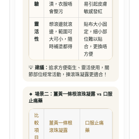
驗
漬，衣服唔
易引起皮膚
會整污
敏感發紅
靈
想滾邊就滾
貼布大小固
活
邊，範圍可
定，細小部
性
大可小，隨
位難以貼
時補塗都得
合，更換唔
方便
💡
建議：
追求方便衛生、靈活使用，關
節部位經常活動，揀滾珠凝露更適合！
🔹 場景二：薑黃一條根滾珠凝露 vs 口服
止痛藥
比
較
薑黃一條根
口服止痛
項
滾珠凝露
藥
目