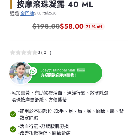
按摩滾珠凝露 40 ML
通過
金門牌
SKU: tai2536
$198.00
$58.00
71 % off
正
常
價
0
(
0
)
格
Joey@Taihopai Mall
Online
有疑問歡迎即刻搵我！
-添加薑黃，有助袪瘀活血、通經行氣、散寒除濕
-滾珠按摩更舒緩、方便儶帶
-能用於不同部位 如:手、足、肩、頸、關節、腰、背
-散寒除濕
-活血行氣 -舒緩腰肌勞損
-改善扭傷挫傷、關節骨痛