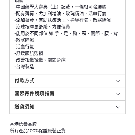
-中國藥學大辭典（上）記載，一條根可強腰膝
-配有薄荷、尤加利精油、玫瑰精油，活血行氣
-添加薑黃，有助袪瘀活血、通經行氣、散寒除濕
-滾珠按摩更舒緩、方便儶帶
-能用於不同部位 如:手、足、肩、頸、關節、腰、背
-散寒除濕
-活血行氣
-舒緩腰肌勞損
-改善扭傷挫傷、關節骨痛
-台灣製造
付款方式
國際寄件稅項指南
送貨須知
香港信譽品牌
所有產品100%保證原裝正貨