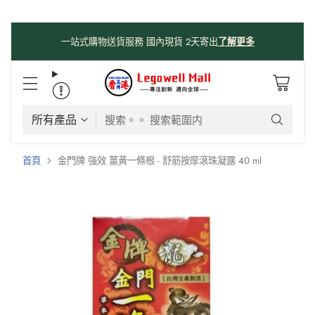
係時候分享吓我哋由採購、物流、購物網站、送貨嘅流程俾大家知
啦😊😊
！
了解更多
搜索。。 搜索範圍内
首頁
金門牌 強效 薑黃一條根 - 舒筋按摩滾珠凝露 40 ml