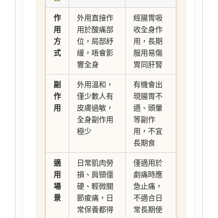
作
外用直接作
經腸胃吸
用
用於酸痛部
收全身作
方
位，局部紓
用，長期
式
緩，唔會影
服用易傷
響全身
胃同肝腎
副
外用溫和，
有機會出
作
僅少數人有
現腸胃不
用
皮膚過敏，
適、頭暈
全身副作用
等副作
極少
用，不宜
長期食
適
日常肌肉勞
僅適用於
用
損、肩頸僵
劇痛時應
場
硬、輕微關
急止痛，
景
節痠痛，日
不適合日
常保養都得
常長期使