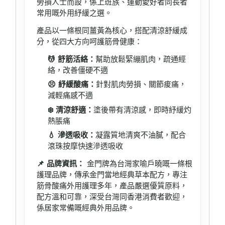
勞損人士而設，係上班族、運動愛好者同長者
常用嘅外用紓緩之選。
產品以一條根同薑黃為核心，搭配清涼舒緩成
分，從四大方向呵護筋骨健康：
💆 舒筋活絡：
幫助放鬆緊繃肌肉，疏通經
絡，改善僵硬不適
😣 紓緩酸痛：
針對肌肉勞損、關節痠痛，
減輕痛感不適
❄️ 清涼舒適：
塗後帶有清涼感，即時紓緩灼
熱脹痛
💧 滲透吸收：
凝露質地清爽不油膩，配合
滾珠按摩快速滲透吸收
📌 品牌資訊：
金門牌為台灣家喻戶曉嘅一條根
護理品牌，傳承金門當地經典草本配方，專注
筋骨酸痛外用護理多年，產品嚴選優質原料，
配方溫和可靠，深受台灣同香港消費者歡迎，
係居家常備嘅經典外用品牌。