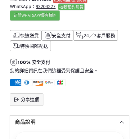
WhatsApp：
93204227
按我
預約睇貨
訂閱WHATSAPP優惠頻道
快速送貨
安全支付
24／7客戶服務
特快國際配送
100% 安全支付
您的詳細資訊在我們這裡受到保護且安全。
分享這個
將
產
商品說明
品
添
加