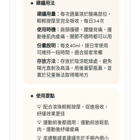
🔹 建議用法
建議用量：
每次適量滾於酸痛部位，
輕輕按摩至完全吸收，每日3-4次
使用時機：
肩頸僵硬、腰酸背痛、運
動後肌肉痠痛、關節不適時都可以用
份量說明：
每支40ml，按日常使用
可維持一段時間，適合居家常備
存放方法：
存放於陰涼乾燥處，避免
陽光直射及高溫，用後蓋緊瓶蓋，並
置於兒童無法取得嘅地方
🔹 使用要點
💡 配合滾珠輕輕按摩，促進吸收，
紓緩效果更佳
💡 運動前後都適用：運動前放鬆肌
肉，運動後紓緩痠痛
💡 皮膚敏感者建議先於手腕內側小