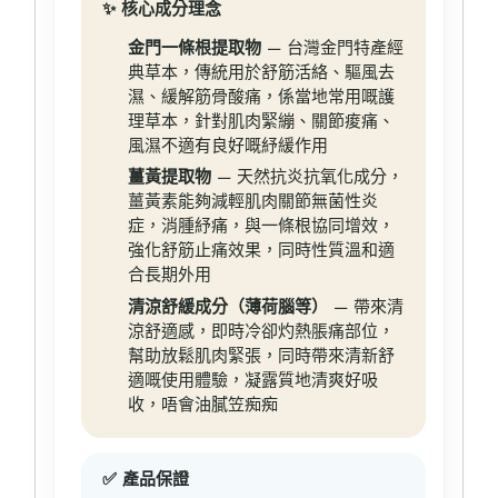
✨ 核心成分理念
金門一條根提取物
— 台灣金門特產經
典草本，傳統用於舒筋活絡、驅風去
濕、緩解筋骨酸痛，係當地常用嘅護
理草本，針對肌肉緊繃、關節痠痛、
風濕不適有良好嘅紓緩作用
薑黃提取物
— 天然抗炎抗氧化成分，
薑黃素能夠減輕肌肉關節無菌性炎
症，消腫紓痛，與一條根協同增效，
強化舒筋止痛效果，同時性質溫和適
合長期外用
清涼舒緩成分（薄荷腦等）
— 帶來清
涼舒適感，即時冷卻灼熱脹痛部位，
幫助放鬆肌肉緊張，同時帶來清新舒
適嘅使用體驗，凝露質地清爽好吸
收，唔會油膩笠痴痴
✅ 產品保證