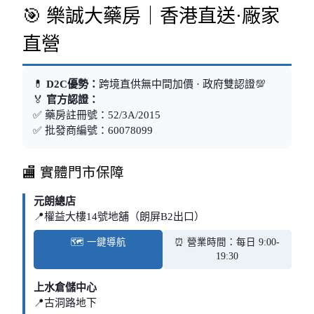
🎯 樂誠大藥房｜香港直送·廠家
直營
💊
D2C優勢：
跨境直供無中間加價 · 政府雙認證💯
🏅
官方認證：
✅ 藥房註冊號：52/3A/2015
✅ 批發商編號：60078099
🏬 實體門市保障
元朗總店
📍權益大樓14號地舖（朗屏B2出口）
🗺️ 一鍵導航
⏰ 營業時間：每日 9:00-
19:30
上水倉儲中心
📍古洞路地下