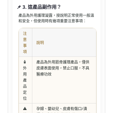
📌 3. 這產品副作用？
產品為外用護理凝露，按說明正常使用一般溫
和安全，但使用時有幾項重要注意事項：
注
意
說明
事
項
🧴
產品為外用筋骨護理產品，僅供
外
皮膚表面使用，禁止口服，不具
用
醫療功效
產
品
定
位
⚠️
孕婦、嬰幼兒、皮膚有傷口/潰