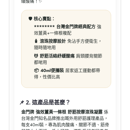
緩酸痛！✨
🛡️ 核心賣點：
******** 台灣金門牌經典配方
強
效薑黃+一條根複配
🧴 滾珠按摩設計
免沾手方便衛生，
隨時隨地用
💆 舒筋活絡紓緩酸痛
肩頸腰背關節
都啱用
📦 40ml便攜裝
居家返工運動都帶
得，性價比高
📌 2. 這產品是甚麼？
金門牌 強效薑黃一條根 舒筋按摩滾珠凝露
係
台灣金門知名品牌推出嘅外用舒筋護理產品，
每支40ml裝，專為肌肉酸痛、關節不適、筋骨