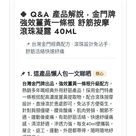
到
購
🍀 Q&A 產品解說 · 金門牌
物
強效薑黃一條根 舒筋按摩
車
滾珠凝露 40ML
📌 台灣金門經典配方 · 滾珠設計免沾手 ·
舒筋活絡快速紓痛
📌 1. 這產品懶人包一文睇晒
核心
台灣金門牌出品，強效薑黃一條根升級配方
，
熱銷多年嘅經典外用舒筋產品！採用金門特產
一條根搭配高濃度薑黃提取物，配合滾珠按摩
設計，直接滾於患處即可，免沾手方便衛生，
針對肩頸僵硬、腰背酸痛、肌肉勞損、關節不
適、運動後痠痛，有助舒筋活絡、快速紓緩痛
感、清涼舒適、滲透力強。每支40ml便攜裝，
屋企、返工、運動、外遊都帶得，隨時隨地紓