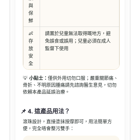
與
保
鮮
👶
請置於兒童無法取得嘅地方，避
存
免誤食或誤用；兒童必須在成人
放
監督下使用
安
全
💡
小貼士：
僅供外用切勿口服；嚴重關節痛、
骨折、不明原因腫痛請先諮詢醫生意見，切勿
依賴本產品延誤治療。
📌 4. 這產品用法？
滾珠設計，直接塗抹按摩即可，用法簡單方
便，完全唔會整污雙手：