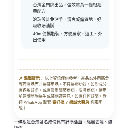
台灣金門牌出品，強效薑黃一條根經
典配方
滾珠設計免沾手，清爽凝露質地，好
吸收唔油膩
40ml便攜瓶裝，方便居家、返工、外
出使用
📌 溫馨提示：
以上資訊僅供參考，產品為外用筋骨
護理產品而非醫藥用品，不具醫療功效。如對成分
有過敏疑慮，或有嚴重關節疾病、皮膚疾病，使用
前建議諮詢醫生或藥劑師意見。如有任何疑問，歡
迎 WhatsApp 聯繫
泰好批 / 樂誠大藥房
客服團
隊！
一條根是台灣著名成份具有舒筋活血、驅風去濕、熱
鎮痛