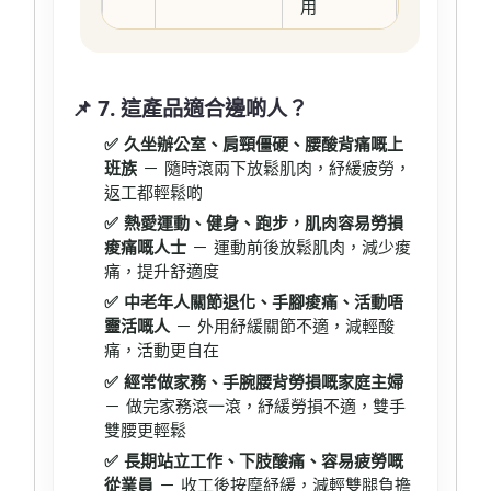
用
📌 7. 這產品適合邊啲人？
✅ 久坐辦公室、肩頸僵硬、腰酸背痛嘅上
班族
－ 隨時滾兩下放鬆肌肉，紓緩疲勞，
返工都輕鬆啲
✅ 熱愛運動、健身、跑步，肌肉容易勞損
痠痛嘅人士
－ 運動前後放鬆肌肉，減少痠
痛，提升舒適度
✅ 中老年人關節退化、手腳痠痛、活動唔
靈活嘅人
－ 外用紓緩關節不適，減輕酸
痛，活動更自在
✅ 經常做家務、手腕腰背勞損嘅家庭主婦
－ 做完家務滾一滾，紓緩勞損不適，雙手
雙腰更輕鬆
✅ 長期站立工作、下肢酸痛、容易疲勞嘅
從業員
－ 收工後按摩紓緩，減輕雙腿負擔