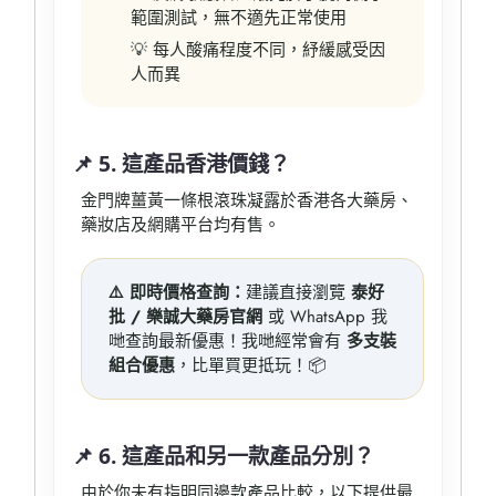
範圍測試，無不適先正常使用
💡 每人酸痛程度不同，紓緩感受因
人而異
📌 5. 這產品香港價錢？
金門牌薑黃一條根滾珠凝露於香港各大藥房、
藥妝店及網購平台均有售。
⚠️ 即時價格查詢：
建議直接瀏覽
泰好
批 / 樂誠大藥房官網
或 WhatsApp 我
哋查詢最新優惠！我哋經常會有
多支裝
組合優惠
，比單買更抵玩！📦
📌 6. 這產品和另一款產品分別？
由於你未有指明同邊款產品比較，以下提供最