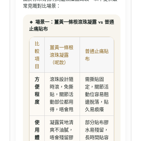
常見嘅對比場景：
🔹 場景一：薑黃一條根滾珠凝露 vs 普通
止痛貼布
比
薑黃一條根
較
普通止痛貼
滾珠凝露
項
布
（呢款）
目
方
滾珠設計隨
需撕貼固
便
時滾，免撕
定，關節活
程
貼，關節活
動位容易翹
度
動部位都用
邊脫落，貼
得，唔會甩
久易痕癢
使
凝露質地清
部分貼布膠
用
爽不油膩，
水易殘留，
體
唔會殘留膠
長時間貼容