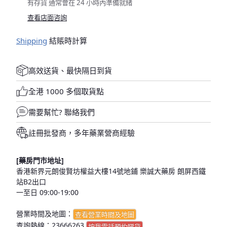
有存貨 通常會在 24 小時內準備就緒
查看店面咨詢
Shipping
結賬時計算
高效送貨、最快隔日到貨
全港 1000 多個取貨點
需要幫忙?
聯絡我們
註冊批發商，多年藥業營商經驗
[藥房門市地址]
香港新界元朗俊賢坊權益大樓14號地鋪 樂誠大藥房 朗屏西鐵
站B2出口
一至日 09:00-19:00
營業時間及地圖：
查看營業時間及地圖
查詢熱線：
23666263
按我電話預約睇貨