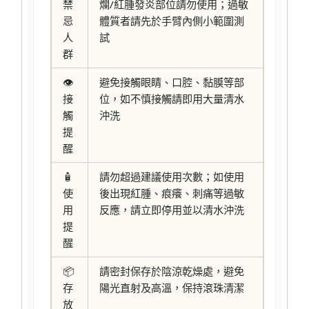
禁
爛/紅腫發炎部位請勿使用；過敏
忌
體質者請先於手臂內側小範圍測
人
試
群
👁️
避免接觸眼睛、口腔、黏膜等部
接
位，如不慎接觸請即用大量清水
觸
沖洗
提
醒
🧴
請勿超過建議使用次數；如使用
使
後出現紅腫、痕癢、刺痛等過敏
用
反應，請立即停用並以清水沖洗
提
醒
📦
請密封保存於陰涼乾燥處，避免
存
陽光直射及高溫，保持滾珠清潔
放