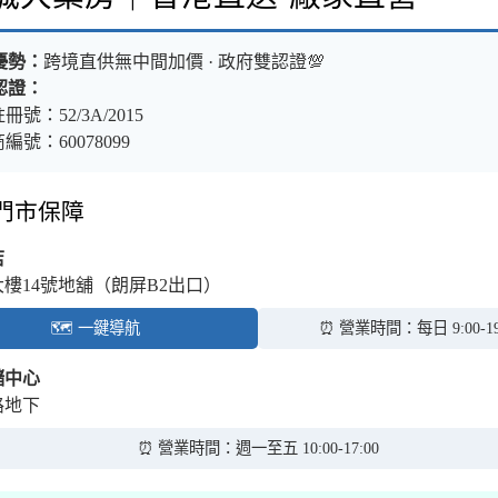
優勢：
跨境直供無中間加價 · 政府雙認證💯
認證：
冊號：52/3A/2015
編號：60078099
體門市保障
店
大樓14號地舖（朗屏B2出口）
🗺️ 一鍵導航
⏰ 營業時間：每日 9:00-19
儲中心
路地下
⏰ 營業時間：週一至五 10:00-17:00