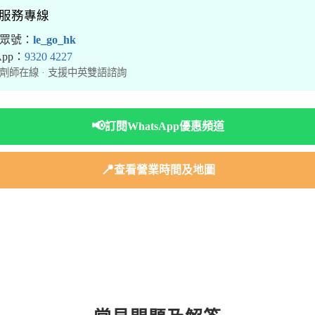
境服務專線
公眾號：
le_go_hk
sApp：
9320 4227
劑師在線 · 支援中英雙語諮詢
📢
訂閱WhatsApp優惠頻道
📍
查看營業時間及地圖