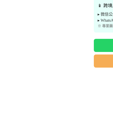
📱 跨
▸ 微信
▸ What
※ 專業藥