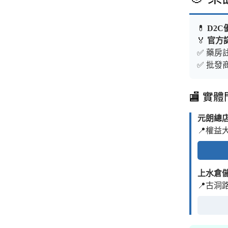
💊
D2C
🏅
官方
✅ 藥房註
✅ 批發商
🏬 實
元朗總
📍權益
上水倉
📍古洞