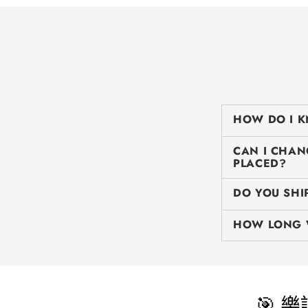
HOW DO I K
CAN I CHAN
PLACED?
DO YOU SHI
HOW LONG W
🎯 