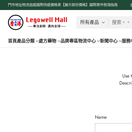
了解更多
門市地址
物流追蹤
國際快遞價格表【展示部份價格】
國際寄件稅項指南
搜索。。
首頁
產品分類
處方藥物
品牌專區
物流中心
新聞中心
服務
Use t
Descri
Name