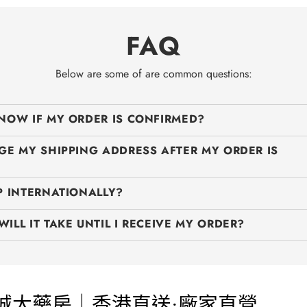
FAQ
Below are some of are common questions:
NOW IF MY ORDER IS CONFIRMED?
GE MY SHIPPING ADDRESS AFTER MY ORDER IS
P INTERNATIONALLY?
ILL IT TAKE UNTIL I RECEIVE MY ORDER?
樂誠大藥房｜香港直送·廠家直營