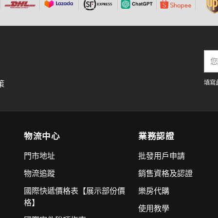
您
的
電
策
填寫
子
郵
件
物流中心
業務認證
門市地址
批發用戶申請
物流追蹤
銷售資格及認證
國際快遞價格表【展示部份價
樂房代購
格】
使用教學