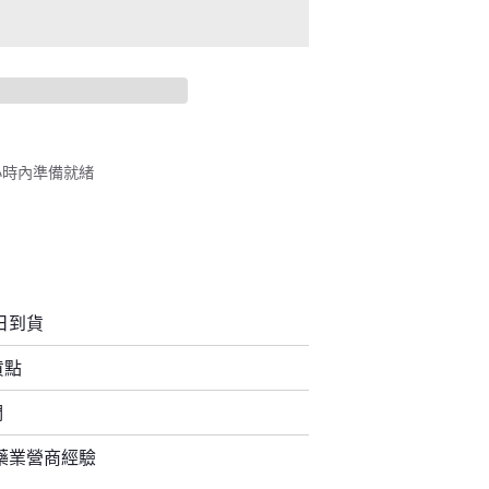
 小時內準備就緒
日到貨
貨點
們
藥業營商經驗