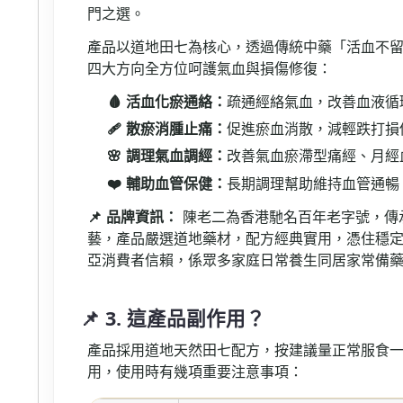
門之選。
產品以道地田七為核心，透過傳統中藥「活血不
四大方向全方位呵護氣血與損傷修復：
🩸 活血化瘀通絡：
疏通經絡氣血，改善血液循
🩹 散瘀消腫止痛：
促進瘀血消散，減輕跌打損
🌸 調理氣血調經：
改善氣血瘀滯型痛經、月經
❤️ 輔助血管保健：
長期調理幫助維持血管通暢
📌 品牌資訊：
陳老二為香港馳名百年老字號，傳
藝，產品嚴選道地藥材，配方經典實用，憑住穩
亞消費者信賴，係眾多家庭日常養生同居家常備
📌 3. 這產品副作用？
產品採用道地天然田七配方，按建議量正常服食
用，使用時有幾項重要注意事項：