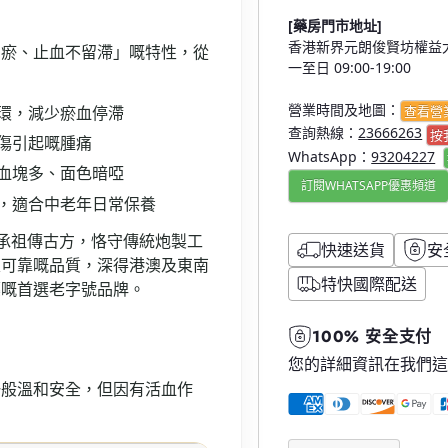
[藥房門市地址]
香港新界元朗俊賢坊權益大
留瘀、止血不留滯」嘅特性，從
一至日 09:00-19:00
營業時間及地圖：
環，減少瘀血停滯
查看營
查詢熱線：
23666263
按
傷引起嘅腫痛
WhatsApp：
93204227
血塊多、面色暗啞
訂閱WHATSAPP優惠頻道
，適合中老年日常保養
承祖傳古方，恪守傳統炮製工
快速送貨
安
定可靠嘅品質，深得港澳及東南
特快國際配送
藥嘅首選老字號品牌。
100% 安全支付
您的詳細資訊在我們
一般溫和安全，但因有活血作