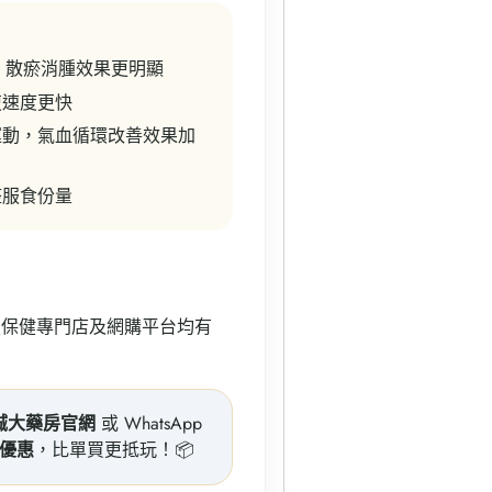
周，散瘀消腫效果更明顯
復速度更快
運動，氣血循環改善效果加
整服食份量
鎖保健專門店及網購平台均有
樂誠大藥房官網
或 WhatsApp
優惠
，比單買更抵玩！📦