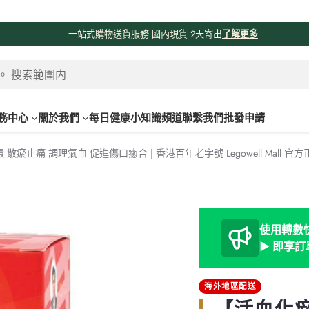
係時候分享吓我哋由採購、物流、購物網站、送貨嘅流程俾大家知啦😊😊
！
了
。 搜索範圍内
務中心
關於我們
每日健康小知識頻道
聯繫我們
批發申請
瘀止痛 調理氣血 促進傷口癒合 | 香港百年老字號 Legowell Mall 官
使用轉數快 
► 即享
海外地區配送