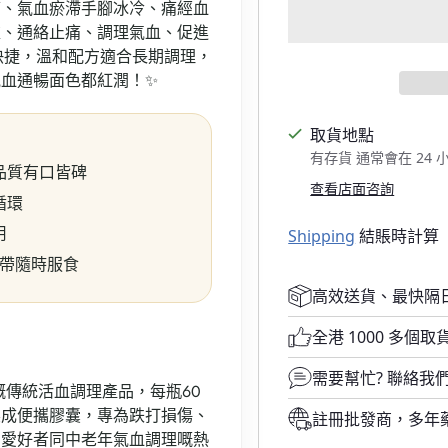
痛、氣血瘀滯手腳冰冷、痛經血
腫、通絡止痛、調理氣血、促進
快捷，溫和配方適合長期調理，
血通暢面色都紅潤！✨
取貨地點
有存貨 通常會在 24
品質有口皆碑
查看店面咨詢
循環
用
Shipping
結賬時計算
帶隨時服食
高效送貨、最快隔
全港 1000 多個取
需要幫忙?
聯絡我
傳統活血調理產品，每瓶60
製成便攜膠囊，專為跌打損傷、
註冊批發商，多年
動愛好者同中老年氣血調理嘅熱