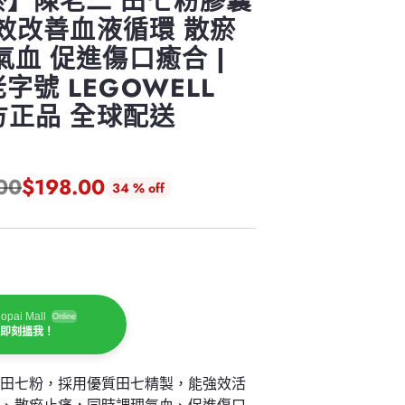
瘀】陳老二 田七粉膠囊
 強效改善血液循環 散瘀
氣血 促進傷口癒合 |
字號 LEGOWELL
官方正品 全球配送
00
$198.00
34 % off
opai Mall
Online
迎即刻搵我！
二田七粉，採用優質田七精製，能強效活