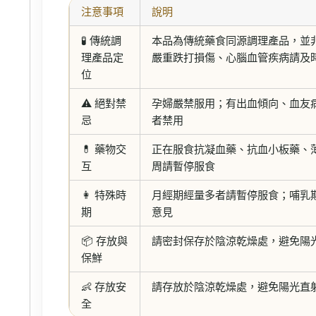
注意事項
說明
🧪 傳統調
本品為傳統藥食同源調理產品，並
理產品定
嚴重跌打損傷、心腦血管疾病請及
位
⚠️ 絕對禁
孕婦嚴禁服用；有出血傾向、血友
忌
者禁用
💊 藥物交
正在服食抗凝血藥、抗血小板藥、
互
周請暫停服食
👩 特殊時
月經期經量多者請暫停服食；哺乳
期
意見
📦 存放與
請密封保存於陰涼乾燥處，避免陽
保鮮
👶 存放安
請存放於陰涼乾燥處，避免陽光直
全