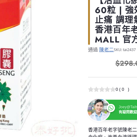
【活血化
60粒 |
止痛 調理
香港百年老
MALL 
通過
陳老二
SKU: tai2437
$298.
正
常
價
0
(
0
)
格
Joey@Taih
有疑問歡
香港百年老字號陳老