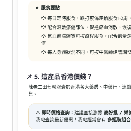
🔹 服食要點
💡 每日定時服食，跌打瘀傷連續服食1-2
💡 配合溫敷瘀傷部位，促進瘀血消散，恢
💡 氣血瘀滯體質可按療程服食，配合適量
倍
💡 每人身體狀況不同，可按中醫師建議調
📌 5. 這產品香港價錢？
陳老二田七粉膠囊於香港各大藥房、中藥行、連
售。
⚠️ 即時價格查詢：
建議直接瀏覽
泰好批 / 
我哋查詢最新優惠！我哋經常會有
多瓶裝組合