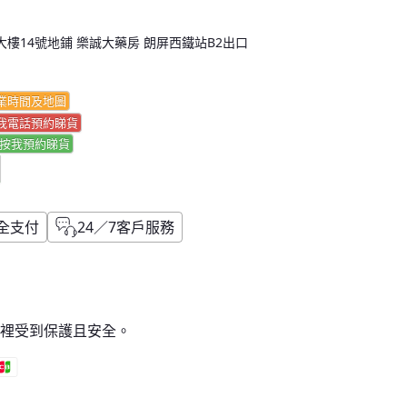
樓14號地鋪 樂誠大藥房 朗屏西鐵站B2出口
業時間及地圖
我電話預約睇貨
按我
預約睇貨
全支付
24／7客戶服務
這裡受到保護且安全。