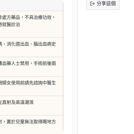
分享這個
將
非處方藥品，不具治療功效，
產
時就醫診治
品
添
加
病、消化道出血、腦出血病史
到
購
物
薄血藥人士禁用，手術前後兩
車
期婦女使用前請先諮詢中醫生
光直射及高溫潮濕
射，置於兒童無法取得嘅地方