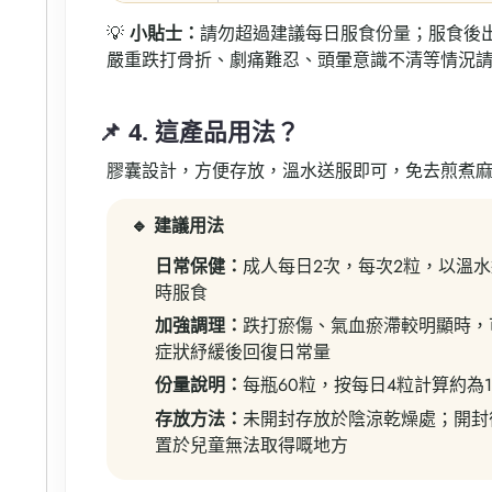
💡
小貼士：
請勿超過建議每日服食份量；服食後
嚴重跌打骨折、劇痛難忍、頭暈意識不清等情況
📌 4. 這產品用法？
膠囊設計，方便存放，溫水送服即可，免去煎煮
🔹 建議用法
日常保健：
成人每日2次，每次2粒，以溫
時服食
加強調理：
跌打瘀傷、氣血瘀滯較明顯時，
症狀紓緩後回復日常量
份量說明：
每瓶60粒，按每日4粒計算約為
存放方法：
未開封存放於陰涼乾燥處；開封
置於兒童無法取得嘅地方