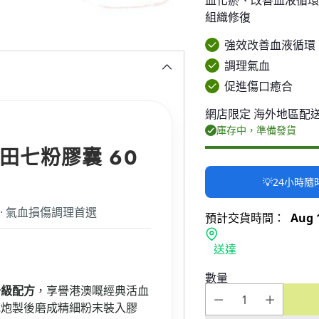
血化瘀、改善血液循
組織修復
強效改善血液循環
調理氣血
促進傷口癒合
網店限定 海外地區配
庫存中，準備發貨
二 田七粉膠囊 60
💡24小時
 · 氣血損傷調理首選
預計交貨時間：
Aug 
送達
數量
升級配方
，享譽港澳嘅經典活血
統炮製後磨成精細粉末裝入膠