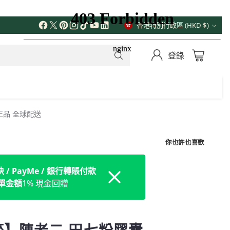
解更多
香港特別行政區 (HKD $)
貨
幣
登錄
方正品 全球配送
你也許也喜歡
/ PayMe / 銀行轉賬付款
Dismiss
訂單金額
1% 現金回贈