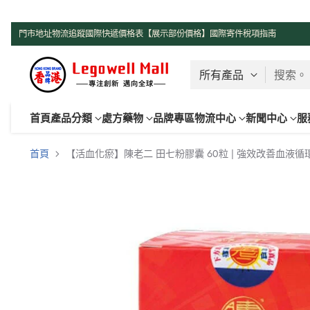
了解更多
門市地址
物流追蹤
國際快遞價格表【展示部份價格】
國際寄件稅項指南
搜索。
首頁
產品分類
處方藥物
品牌專區
物流中心
新聞中心
服
首頁
【活血化瘀】陳老二 田七粉膠囊 60粒 | 強效改善血液循環 散