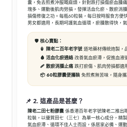
囊，免去煎煮沖服嘅麻煩，針對跌打損傷瘀血腫
塊多、運動後肌肉勞損，發揮活血化瘀、散瘀消
損傷修復之功。每瓶60粒裝，每日按時服食方便
男女都適用，長期呵護氣血循環，瘀腫散得快，氣
🛡️ 核心賣點：
🏮 陳老二百年老字號
道地藥材傳統炮製，
🩸 活血化瘀通絡
改善氣血瘀滯，促進血液
🩹 散瘀消腫止痛
跌打瘀傷、肌肉勞損都適
📦 60粒膠囊便攜裝
免煎煮無苦味，隨身攜
📌 2. 這產品是甚麼？
陳老二田七粉膠囊
係香港百年老字號陳老二推出嘅
粒裝，以優質田七（三七）為單一核心成分，精
氣血瘀滯、循環不佳人士而設，係居家必備、運