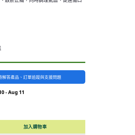
環、散瘀止痛，同時調理氣血、促進傷口
送
隨時解答產品、訂單追蹤與支援問題
10 - Aug 11
加入購物車