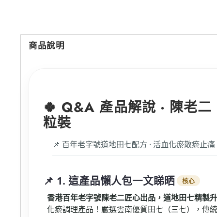
商品說明
🍀 Q&A 產品解說 · 陳老
粒裝
📌 百年老字號道地田七配方 · 活血化瘀散瘀止痛
📌 1. 這產品懶人包一文睇晒
核心
香港百年老字號陳老二匠心出品，道地田七精製
化瘀調理產品！嚴選雲南優質田七（三七），傳