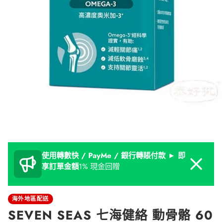
使用轉數快 / PayMe / 銀行轉賬付款 ► 即
Dismiss
享訂單金額
1% 現金回贈
海外地區配送
SEVEN SEAS 七海健絡 動骨骼 60