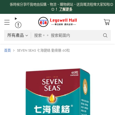
係時候分享吓我哋由採購、物流、購物網站、送貨嘅流程俾大家知啦😊
😊
！
了解更多
搜索。。 搜索範圍内
首頁
SEVEN SEAS 七海健絡 動骨骼 60粒