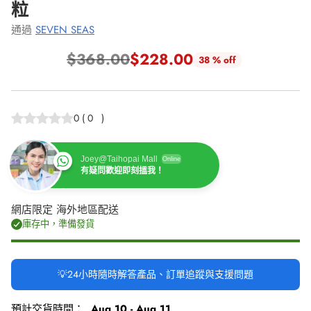
粒
通過
SEVEN SEAS
$368.00
$228.00
38 % off
正
常
價
0
(
0
)
格
Joey@Taihopai Mall
Online
有疑問歡迎即刻搵我！
網店限定 海外地區配送
庫存中，準備發貨
💡24小時隨時解答產品、訂單追蹤與支援問題
預計交貨時間：
Aug 10 - Aug 11