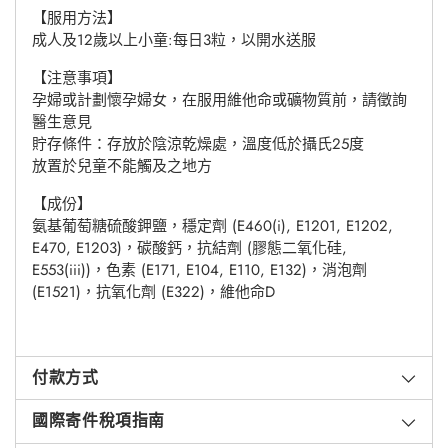
【服用方法】
成人及12歲以上小童:每日3粒，以開水送服
【注意事項】
孕婦或計劃懷孕婦女，在服用維他命或礦物質前，請徵詢
醫生意見
貯存條件：存放於陰涼乾燥處，溫度低於攝氏25度
放置於兒童不能觸及之地方
【成份】
氨基葡萄糖硫酸鉀鹽，穩定劑 (E460(i), E1201, E1202,
E470, E1203)，碳酸鈣，抗結劑 (膠態二氧化硅,
E553(iii))，色素 (E171, E104, E110, E132)，消泡劑
(E1521)，抗氧化劑 (E322)，維他命D
付款方式
國際寄件稅項指南