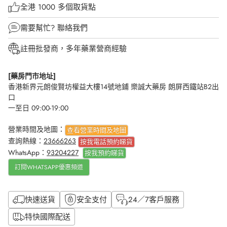
全港 1000 多個取貨點
需要幫忙?
聯絡我們
註冊批發商，多年藥業營商經驗
[藥房門市地址]
香港新界元朗俊賢坊權益大樓14號地鋪 樂誠大藥房 朗屏西鐵站B2出
口
一至日 09:00-19:00
營業時間及地圖：
查看營業時間及地圖
查詢熱線：
23666263
按我電話預約睇貨
WhatsApp：
93204227
按我
預約睇貨
訂閱WHATSAPP優惠頻道
快速送貨
安全支付
24／7客戶服務
特快國際配送