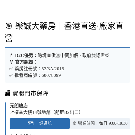
🎯 樂誠大藥房｜香港直送·廠家直
營
💊
D2C優勢：
跨境直供無中間加價 · 政府雙認證💯
🏅
官方認證：
✅ 藥房註冊號：52/3A/2015
✅ 批發商編號：60078099
🏬 實體門市保障
元朗總店
📍權益大樓14號地舖（朗屏B2出口）
🗺️ 一鍵導航
⏰ 營業時間：每日 9:00-19:30