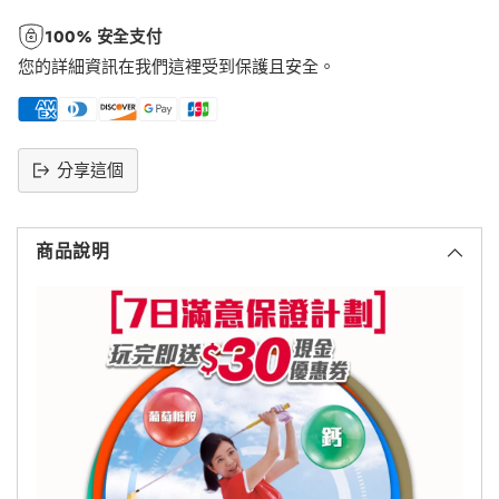
100% 安全支付
您的詳細資訊在我們這裡受到保護且安全。
分享這個
將
產
商品說明
品
添
加
到
購
物
車