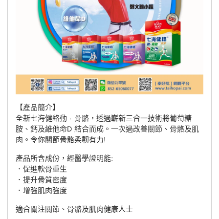
【產品簡介】
全新七海健絡動 · 骨骼，透過嶄新三合一技術將葡萄糖
胺、鈣及維他命D 結合而成。一次過改善關節、骨骼及肌
肉。令你關節骨骼柔韌有力!
產品所含成份，經醫學證明能:
．促進軟骨重生
．提升骨質密度
．增強肌肉強度
適合關注關節、骨骼及肌肉健康人士