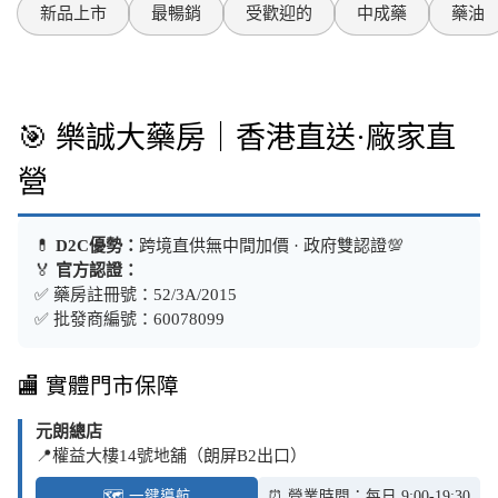
新品上市
最暢銷
受歡迎的
中成藥
藥油
🎯 樂誠大藥房｜香港直送·廠家直
營
💊
D2C優勢：
跨境直供無中間加價 · 政府雙認證💯
🏅
官方認證：
✅ 藥房註冊號：52/3A/2015
✅ 批發商編號：60078099
🏬 實體門市保障
元朗總店
📍權益大樓14號地舖（朗屏B2出口）
🗺️ 一鍵導航
⏰ 營業時間：每日 9:00-19:30