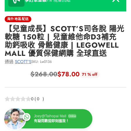
享訂單金額
1% 現金回贈
海外地區配送
【兒童成長】SCOTT’S司各脫 陽光
軟糖 150粒 | 兒童維他命D3補充
助鈣吸收 骨骼健康 | LEGOWELL
MALL 優質保健網購 全球直送
通過
SCOTT’S
SKU: Lw0136
$268.00
$78.00
71 % off
正
常
價
0
(
0
)
格
Joey@Taihopai Mall
Online
有疑問歡迎即刻搵我！