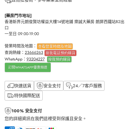
註冊批發商，多年藥業營商經驗
[藥房門市地址]
香港新界元朗俊賢坊權益大樓14號地鋪 樂誠大藥房 朗屏西鐵站B2出
口
一至日 09:00-19:00
營業時間及地圖：
查看營業時間及地圖
查詢熱線：
23666263
按我電話預約睇貨
WhatsApp：
93204227
按我
預約睇貨
訂閱WHATSAPP優惠頻道
快速送貨
安全支付
24／7客戶服務
特快國際配送
100% 安全支付
您的詳細資訊在我們這裡受到保護且安全。