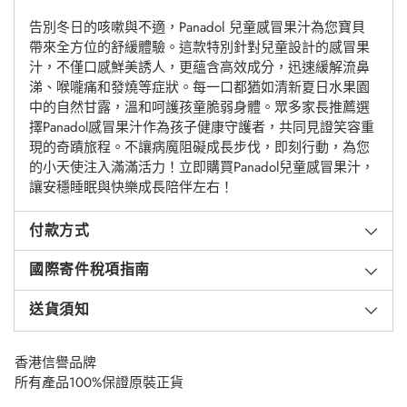
添
告別冬日的咳嗽與不適，Panadol 兒童感冒果汁為您寶貝
加
帶來全方位的舒緩體驗。這款特別針對兒童設計的感冒果
到
汁，不僅口感鮮美誘人，更蘊含高效成分，迅速緩解流鼻
購
涕、喉嚨痛和發燒等症狀。每一口都猶如清新夏日水果園
物
中的自然甘露，溫和呵護孩童脆弱身體。眾多家長推薦選
車
擇Panadol感冒果汁作為孩子健康守護者，共同見證笑容重
現的奇蹟旅程。不讓病魔阻礙成長步伐，即刻行動，為您
的小天使注入滿滿活力！立即購買Panadol兒童感冒果汁，
讓安穩睡眠與快樂成長陪伴左右！
付款方式
國際寄件稅項指南
送貨須知
香港信譽品牌
所有產品100%保證原裝正貨