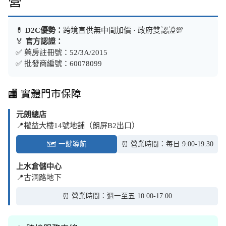
營
💊
D2C優勢：
跨境直供無中間加價 · 政府雙認證💯
🏅
官方認證：
✅ 藥房註冊號：52/3A/2015
✅ 批發商編號：60078099
🏬 實體門市保障
元朗總店
📍權益大樓14號地舖（朗屏B2出口）
🗺️ 一鍵導航
⏰ 營業時間：每日 9:00-19:30
上水倉儲中心
📍古洞路地下
⏰ 營業時間：週一至五 10:00-17:00