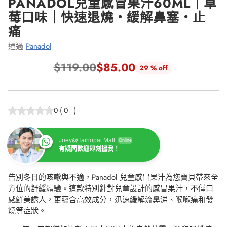
PANADOL兒童感冒果汁60ML｜草
莓口味｜快速退燒・緩解鼻塞・止
痛
通過
Panadol
$119.00
$85.00
29 % off
正
常
價
0
(
0
)
格
Joey@Taihopai Mall
Online
有疑問歡迎即刻搵我！
告別冬日的咳嗽與不適，Panadol 兒童感冒果汁為您寶貝帶來全
方位的舒緩體驗。這款特別針對兒童設計的感冒果汁，不僅口
感鮮美誘人，更蘊含高效成分，迅速緩解流鼻涕、喉嚨痛和發
燒等症狀。