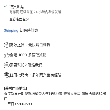
取貨地點
有存貨 通常會在 24 小時內準備就緒
查看店面咨詢
Shipping
結賬時計算
高效送貨、最快隔日到貨
全港 1000 多個取貨點
需要幫忙?
聯絡我們
註冊批發商，多年藥業營商經驗
[藥房門市地址]
香港新界元朗俊賢坊權益大樓14號地鋪 樂誠大藥房 朗屏西鐵站B2出
口
一至日 09:00-19:00