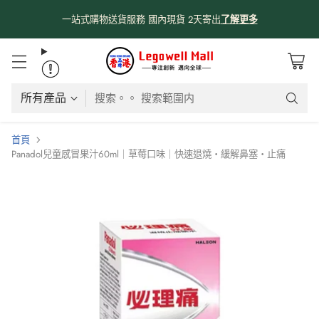
了解更多
搜索。。 搜索範圍内
首頁
Panadol兒童感冒果汁60ml｜草莓口味｜快速退燒・緩解鼻塞・止痛