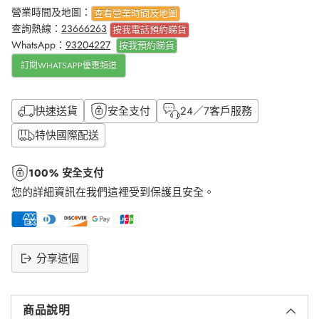
營業時間及地圖：
查看營業時間及地圖
查詢熱線：
23666263
按我電話預約睇貨
WhatsApp：
93204227
按我
預約睇貨
訂閱WHATSAPP優惠頻道
快速送貨
安全支付
24／7客戶服務
特快國際配送
100% 安全支付
您的詳細資訊在我們這裡受到保護且安全。
分享這個
將
產
商品說明
品