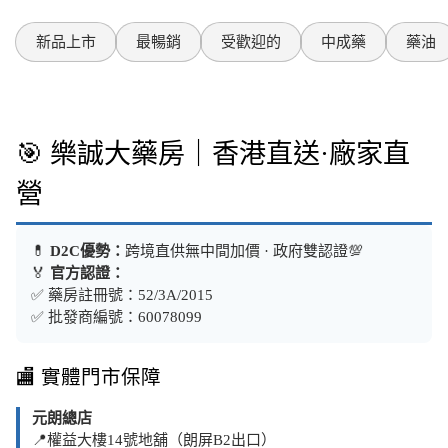
新品上市
最暢銷
受歡迎的
中成藥
藥油
🎯 樂誠大藥房｜香港直送·廠家直
營
💊
D2C優勢：
跨境直供無中間加價 · 政府雙認證💯
🏅
官方認證：
✅ 藥房註冊號：52/3A/2015
✅ 批發商編號：60078099
🏬 實體門市保障
元朗總店
📍權益大樓14號地舖（朗屏B2出口）