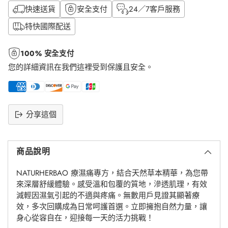
快速送貨
安全支付
24／7客戶服務
特快國際配送
100% 安全支付
您的詳細資訊在我們這裡受到保護且安全。
分享這個
將
產
商品說明
品
添
NATURHERBAO 療濕痛專方，結合天然草本精華，為您帶
加
來深層舒緩體驗。感受溫和包覆的質地，滲透肌理，有效
到
減輕因濕氣引起的不適與疼痛。無數用戶見證其顯著療
購
效，多次回購成為日常呵護首選。立即擁抱自然力量，讓
物
身心從容自在，迎接每一天的活力挑戰！
車