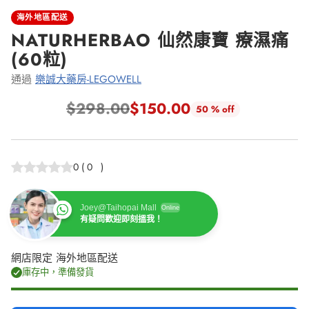
海外地區配送
NATURHERBAO 仙然康寶 療濕痛
(60粒)
通過
樂誠大藥房-LEGOWELL
$298.00
$150.00
50 % off
正
常
價
0
(
0
)
格
Joey@Taihopai Mall
Online
有疑問歡迎即刻搵我！
網店限定 海外地區配送
庫存中，準備發貨