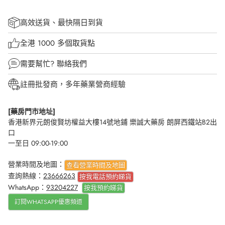
高效送貨、最快隔日到貨
全港 1000 多個取貨點
需要幫忙?
聯絡我們
註冊批發商，多年藥業營商經驗
[藥房門市地址]
香港新界元朗俊賢坊權益大樓14號地鋪 樂誠大藥房 朗屏西鐵站B2出
口
一至日 09:00-19:00
營業時間及地圖：
查看營業時間及地圖
查詢熱線：
23666263
按我電話預約睇貨
WhatsApp：
93204227
按我
預約睇貨
訂閱WHATSAPP優惠頻道