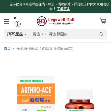
係時候分享吓我哋由採購、物流、購物網站、送貨嘅流程俾大家知啦😊
😊
！
了解更多
搜索。。 搜索範圍内
首頁
NATURHERBAO 仙然康寶 療濕痛 (60粒)