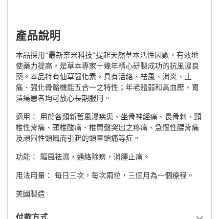
產品說明
本品採用“最新奈米科技”提起天然草本活性因數，有效地
使藥力提高，是草本專家十幾年精心研製成功的抗風濕良
藥。本品特有仙草强化素，具有活絡、祛風、消炎、止
痛、强化骨骼機能五合一之特性；年老體弱和高血壓、胃
潰瘍患者均可放心長期服用。
適用： 用於各類新舊風濕疾患、坐骨神經痛、長骨刺、頸
椎性背痛、頸椎酸痛、椎間盤突出之疼痛、急慢性腰背痛
及頑固性頭風而引起的頭暈頭痛等症。
功能： 驅風祛濕，通絡除痹，消腫止痛。
用法用量： 每日三次，每次兩粒，三個月為一個療程。
美國製造
付款方式