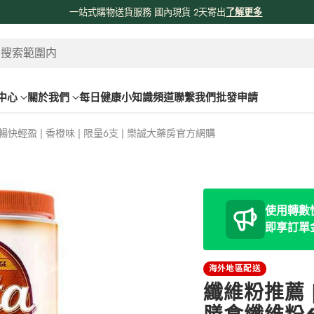
係時候分享吓我哋由採購、物流、購物網站、送貨嘅流程俾大家知啦😊😊
！
了
 搜索範圍内
中心
關於我們
每日健康小知識頻道
聯繫我們
批發申請
、暢快輕盈 | 香橙味 | 限量6支 | 樂誠大藥房官方網購
使用轉數快
即享訂單
海外地區配送
纖維粉推薦 |