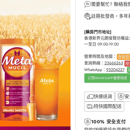
需要幫忙?
聯絡我
註冊批發商，多年
[藥房門市地址]
香港新界元朗俊賢坊權益大
一至日 09:00-19:00
營業時間及地圖：
查看營
查詢熱線：
23666263
按
WhatsApp：
93204227
訂閱WHATSAPP優惠頻道
快速送貨
安
特快國際配送
100% 安全支付
您的詳細資訊在我們