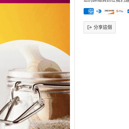
分享這個
將
產
品
添
加
到
購
物
車