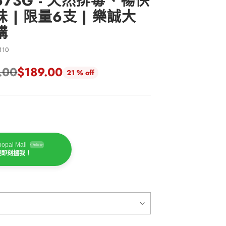
73G - 天然排毒、暢快
味 | 限量6支 | 樂誠大
購
110
.00
$189.00
21 % off
opai Mall
Online
迎即刻搵我！