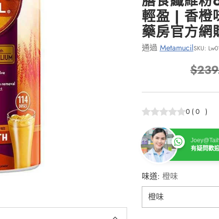
膳食纖維粉6
輕盈 | 香橙
藥房官方網
通過
Metamucil
SKU: Lw0
$239
正
常
價
0
(
0
)
格
Joey@Taih
有疑問歡
味道:
橙味