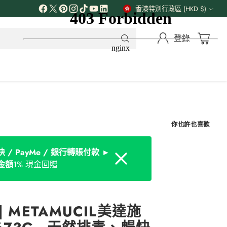
解更多
香港特別行政區 (HKD $)
貨
幣
登錄
你也許也喜歡
 / PayMe / 銀行轉賬付款 ►
Dismiss
金額
1% 現金回贈
 METAMUCIL美達施