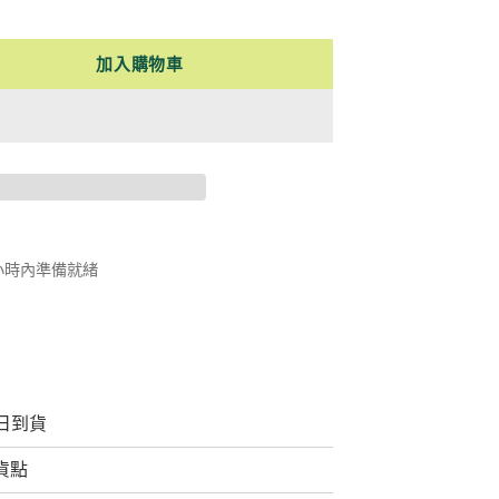
加入購物車
 小時內準備就緒
日到貨
取貨點