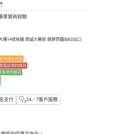
們
藥業營商經驗
樓14號地鋪 樂誠大藥房 朗屏西鐵站B2出口
業時間及地圖
我電話預約睇貨
按我
預約睇貨
全支付
24／7客戶服務
這裡受到保護且安全。