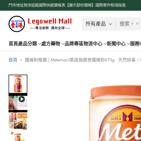
了解更多
門市地址
物流追蹤
國際快遞價格表【展示部份價格】
國際寄件稅項指南
搜索。。
首頁
產品分類
處方藥物
品牌專區
物流中心
新聞中心
服務
首頁
纖維粉推薦 | Metamucil美達施膳食纖維粉673g - 天然排毒