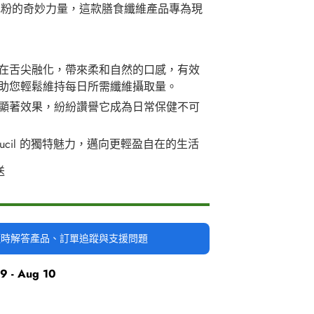
 維補充粉的奇妙力量，這款膳食纖維產品專為現
在舌尖融化，帶來柔和自然的口感，有效
助您輕鬆維持每日所需纖維攝取量。
顯著效果，紛紛讚譽它成為日常保健不可
mucil 的獨特魅力，邁向更輕盈自在的生活
送
時隨時解答產品、訂單追蹤與支援問題
9 - Aug 10