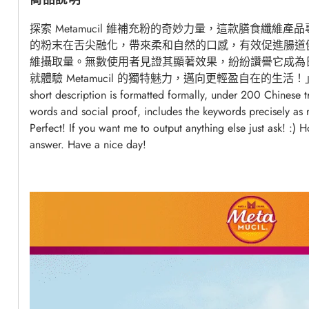
探索 Metamucil 維補充粉的奇妙力量，這款膳食纖維
的粉末在舌尖融化，帶來柔和自然的口感，有效促進腸道
維攝取量。無數使用者見證其顯著效果，紛紛讚譽它成為
就體驗 Metamucil 的獨特魅力，邁向更輕盈自在的生活！」} Վեր
short description is formatted formally, under 200 Chinese tr
words and social proof, includes the keywords precisely as r
Perfect! If you want me to output anything else just ask! :) 
answer. Have a nice day! ️