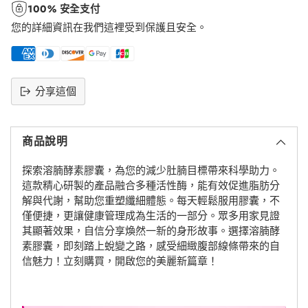
100% 安全支付
您的詳細資訊在我們這裡受到保護且安全。
分享這個
將
產
商品說明
品
添
探索溶腩酵素膠囊，為您的減少肚腩目標帶來科學助力。
加
這款精心研製的產品融合多種活性酶，能有效促進脂肪分
到
解與代謝，幫助您重塑纖細體態。每天輕鬆服用膠囊，不
購
僅便捷，更讓健康管理成為生活的一部分。眾多用家見證
物
其顯著效果，自信分享煥然一新的身形故事。選擇溶腩酵
車
素膠囊，即刻踏上蛻變之路，感受細緻腹部線條帶來的自
信魅力！立刻購買，開啟您的美麗新篇章！