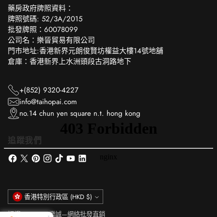
‎藥房政府牌照資料：
牌照號碼: 52/3A/2015
批發牌照：60078099
公司名：樂晉貿易有限公司
門市地址:香港新界元朗俊賢坊權益大樓14號地舖
倉庫：香港新界上水洲頭段古洞路地下
+(852) 9320-4227
info@taihopai.com
no.14 chun yen square n.t. hong kong
追蹤我們
貨
香港特別行政區 (HKD $)
幣
版權 © 2026,
樂誠—網絡批發直銷