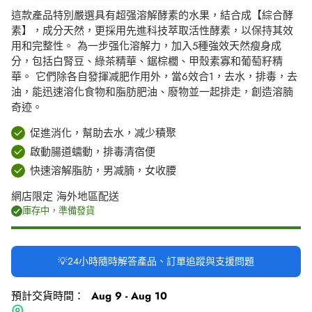
這款產品特別嚴選具有超强溶解酵素的水果，結合成【綜合酵
素】，成分天然，更採用先進科技萃取活性酵素，以保持其效
用和完整性。 為一步强化溶解力，加入5種強效天然瘦身成
分，包括白腎豆、綠茶精華、鋸棕櫚、甲殼素寡和葡萄籽精
華。 它們除各自發揮减肥作用外，當6效合1，去水，排毒，去
油，能迅速溶化食物和脂肪肥油、廢物並一起排走，創造溶腩
奇迹。
促進消化，幫助去水，减少積聚
啟動腸道蠕動，排毒清宿便
快速溶解脂肪，男减腩，女收腰
網店限定 海外地區配送
庫存中，準備發貨
💡24小時隨時解答產品、訂單追蹤與支援問題
預計交貨時間：
Aug 9 - Aug 10