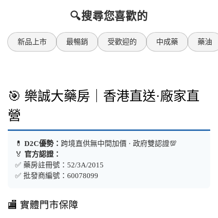
🔍搜尋您喜歡的
新品上市
最暢銷
受歡迎的
中成藥
藥油
🎯 樂誠大藥房｜香港直送·廠家直
營
💊
D2C優勢：
跨境直供無中間加價 · 政府雙認證💯
🏅
官方認證：
✅ 藥房註冊號：52/3A/2015
✅ 批發商編號：60078099
🏬 實體門市保障