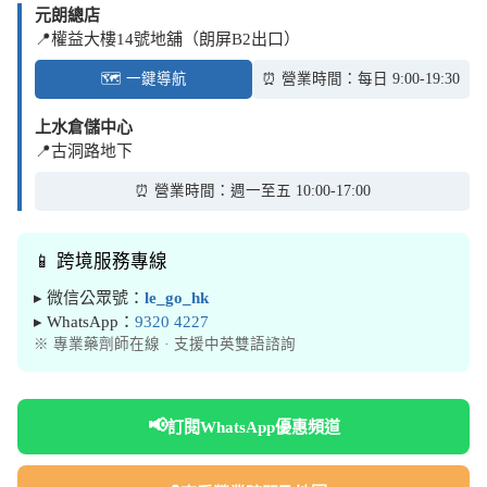
元朗總店
📍權益大樓14號地舖（朗屏B2出口）
🗺️ 一鍵導航
⏰ 營業時間：每日 9:00-19:30
上水倉儲中心
📍古洞路地下
⏰ 營業時間：週一至五 10:00-17:00
📱 跨境服務專線
▸ 微信公眾號：
le_go_hk
▸ WhatsApp：
9320 4227
※ 專業藥劑師在線 · 支援中英雙語諮詢
📢
訂閱WhatsApp優惠頻道