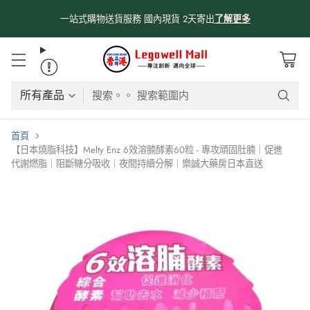
一站式購物送貨服務 國內現貨 2天寄出
了解更多
搜索。。 搜索範圍内
首頁
【日本燒脂科技】Melty Enz 6效溶腩酵素60粒 - 專攻頑固肚腩｜促進
代謝燃脂｜阻斷糖分吸收｜夜間持續分解｜樂誠大藥房日本直送