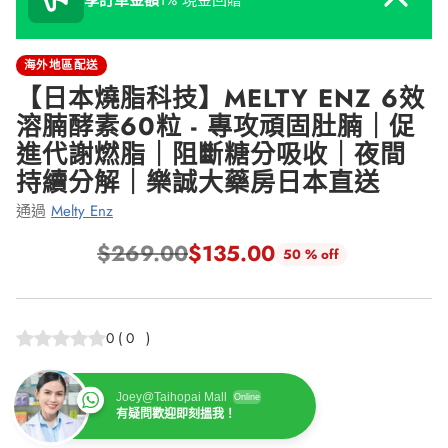
享訂單金額
1% 現金回贈
海外地區配送
【日本燒脂科技】MELTY ENZ 6效
溶腩酵素60粒 - 專攻頑固肚腩｜促
進代謝燃脂｜阻斷糖分吸收｜夜間
持續分解｜樂誠大藥房日本直送
通過
Melty Enz
$269.00
$135.00
50 % off
正
常
價
0
(
0
)
格
Joey@Taihopai Mall
Online
有疑問歡迎即刻搵我！