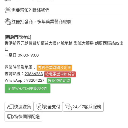
需要幫忙?
聯絡我們
註冊批發商，多年藥業營商經驗
[藥房門市地址]
香港新界元朗俊賢坊權益大樓14號地鋪 樂誠大藥房 朗屏西鐵站B2出
口
一至日 09:00-19:00
營業時間及地圖：
查看營業時間及地圖
查詢熱線：
23666263
按我電話預約睇貨
WhatsApp：
93204227
按我
預約睇貨
訂閱WHATSAPP優惠頻道
快速送貨
安全支付
24／7客戶服務
特快國際配送