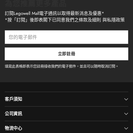
為您推薦更多產品
訂閱Legowell Mall電子通訊以取得最新消息及優惠*
*按「訂閱」後即表閣下已同意我們之條款及細則 與私隱政策
您
的
電
子
立即註冊
郵
件
填寫此表格即表示您註冊接收我們的電子郵件，並且可以隨時取消訂閱。
客戶須知
公司資訊
物流中心