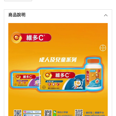
將
產
商品說明
品
添
加
到
購
物
車