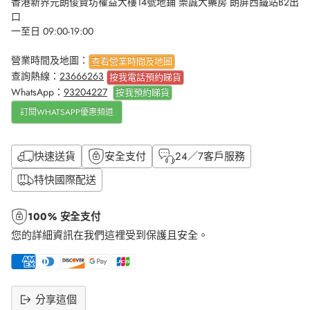
香港新界元朗俊賢坊權益大樓14號地鋪 樂誠大藥房 朗屏西鐵站B2出
口
一至日 09:00-19:00
營業時間及地圖：
查看營業時間及地圖
查詢熱線：
23666263
按我電話預約睇貨
WhatsApp：
93204227
按我
預約睇貨
訂閱WHATSAPP優惠頻道
快速送貨
安全支付
24／7客戶服務
特快國際配送
100% 安全支付
您的詳細資訊在我們這裡受到保護且安全。
分享這個