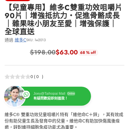
【兒童專用】維多C雙重功效咀嚼片
90片｜增強抵抗力・促進骨骼成長
｜雜果味小朋友至愛｜增強保護｜
全球直送
通過
維多C
SKU: lw2013
$198.00
$63.00
68 % off
正
常
價
0
(
0
)
格
Joey@Taihopai Mall
Online
有疑問歡迎即刻搵我！
維多C® 雙重功效兒童咀嚼片特有「維他命C＋鋅」，其有效成
份有助兒童生長及發育中的兒童。維他命C有助加快傷風後痊
癒，鋅對維持細胞免疫功能尤為重要。