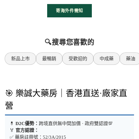
寄海外件需知
🔍搜尋您喜歡的
新品上市
最暢銷
受歡迎的
中成藥
藥油
🎯 樂誠大藥房｜香港直送·廠家直
營
💊
D2C優勢：
跨境直供無中間加價 · 政府雙認證💯
🏅
官方認證：
✅ 藥房註冊號：52/3A/2015