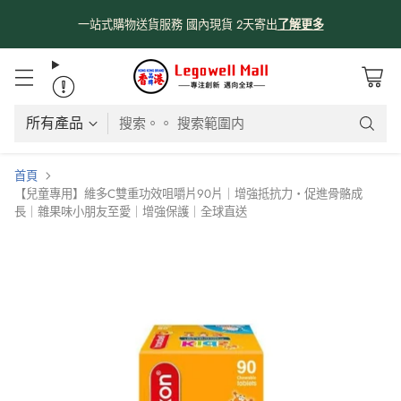
係時候分享吓我哋由採購、物流、購物網站、送貨嘅流程俾大家知啦😊
😊
！
了解更多
搜索。。 搜索範圍内
首頁
【兒童專用】維多C雙重功效咀嚼片90片｜增強抵抗力・促進骨骼成
長｜雜果味小朋友至愛｜增強保護｜全球直送