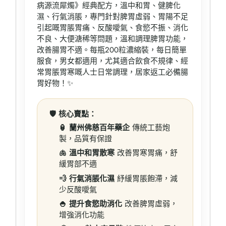
病源流犀燭》經典配方，溫中和胃、健脾化
濕、行氣消脹，專門針對脾胃虛弱、胃陽不足
引起嘅胃脹胃痛、反酸噯氣、食慾不振、消化
不良、大便溏稀等問題，溫和調理脾胃功能，
改善腸胃不適。每瓶200粒濃縮裝，每日簡單
服食，男女都適用，尤其適合飲食不規律、經
常胃脹胃寒嘅人士日常調理，居家返工必備腸
胃好物！✨
🛡️ 核心賣點：
🏮 蘭州佛慈百年藥企
傳統工藝炮
製，品質有保證
🫁 溫中和胃散寒
改善胃寒胃痛，舒
緩胃部不適
💨 行氣消脹化濕
紓緩胃脹飽滯，減
少反酸噯氣
🍚 提升食慾助消化
改善脾胃虛弱，
增強消化功能