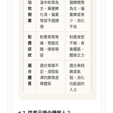
功
溫中和胃為
健脾開胃
效
主，兼健脾
為主，偏
側
化濕，偏重
重脾虛食
重
胃部不適調
少、消化
理
不良
對
對應胃寒胃
對應食慾
應
痛、胃脹反
不振、食
症
酸、噯氣嘔
後腹脹、
狀
惡
體倦乏力
適
適合胃陽不
適合單純
合
足、濕阻氣
脾虛氣
體
滯的脾胃虛
弱、消化
質
寒體質
功能弱的
人士
📌 7. 這產品適合邊啲人？