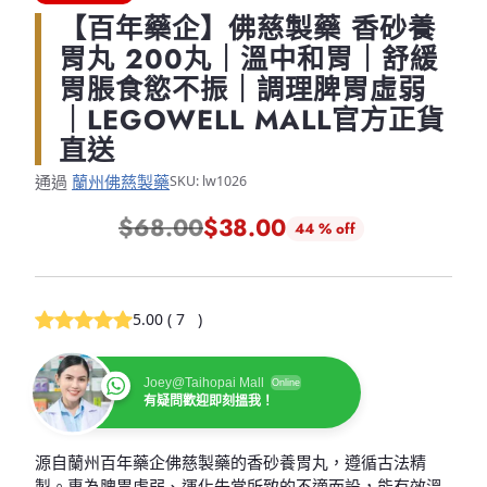
【百年藥企】佛慈製藥 香砂養
胃丸 200丸｜溫中和胃｜舒緩
胃脹食慾不振｜調理脾胃虛弱
｜LEGOWELL MALL官方正貨
直送
通過
蘭州佛慈製藥
SKU: lw1026
$68.00
$38.00
44 % off
正
常
價
5.00
(
7
)
格
Joey@Taihopai Mall
Online
有疑問歡迎即刻搵我！
源自蘭州百年藥企佛慈製藥的香砂養胃丸，遵循古法精
製。專為脾胃虛弱、運化失常所致的不適而設，能有效溫