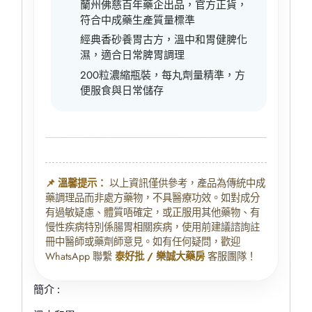
蘭州佛慈百年藥企出品，官方正貨，
符合中成藥生產質量標準
經典香砂養胃古方，溫中和胃健脾化
濕，適合日常脾胃調理
200粒濃縮瓶裝，每丸劑量精準，方
便服食與日常儲存
📌 溫馨提示：
以上資訊僅供參考，產品為傳統中成
藥調理品而非處方藥物，不具醫療功效。如對成分
有過敏疑慮、體質唔確定，或正服用其他藥物、有
慢性疾病特別係腸胃相關疾病，使用前建議諮詢註
冊中醫師或藥劑師意見。如有任何疑問，歡迎
WhatsApp 聯繫
泰好批 / 樂誠大藥房
客服團隊！
簡介 :