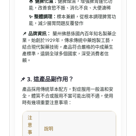
🍚 健脾化濕：
健脾燥濕，增強脾胃運化功
能，改善食慾不振、消化不良、大便溏稀
✨ 整體調理：
標本兼顧，從根本調理脾胃功
能，減少腸胃問題反覆發作
📌 品牌資訊：
蘭州佛慈係國內百年知名製藥企
業，始創於1929年，傳承傳統中藥炮製工藝，
結合現代製藥技術，產品符合嚴格的中成藥生
產標準，遠銷全球多個國家，深受消費者信
賴。
📌 3. 這產品副作用？
產品採用傳統草本配方，對症服用一般溫和安
全，體質不合或服用不當可能出現不適，使用
時有幾項重要注意事項：
注
意
說明
事