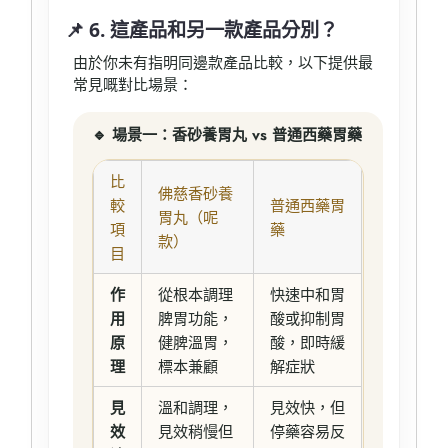
📌 6. 這產品和另一款產品分別？
由於你未有指明同邊款產品比較，以下提供最
常見嘅對比場景：
🔹 場景一：香砂養胃丸 vs 普通西藥胃藥
比
佛慈香砂養
較
普通西藥胃
胃丸（呢
項
藥
款）
目
作
從根本調理
快速中和胃
用
脾胃功能，
酸或抑制胃
原
健脾溫胃，
酸，即時緩
理
標本兼顧
解症狀
見
溫和調理，
見效快，但
效
見效稍慢但
停藥容易反