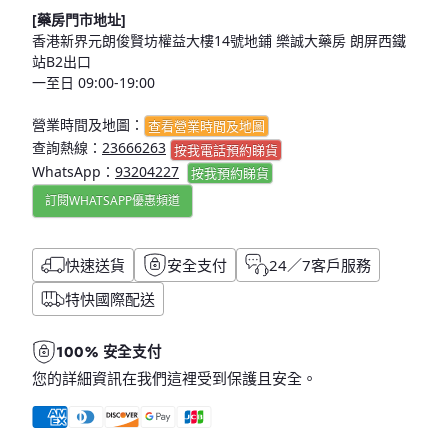
[藥房門市地址]
香港新界元朗俊賢坊權益大樓14號地鋪 樂誠大藥房 朗屏西鐵
站B2出口
一至日 09:00-19:00
營業時間及地圖：
查看營業時間及地圖
查詢熱線：
23666263
按我電話預約睇貨
WhatsApp：
93204227
按我
預約睇貨
訂閱WHATSAPP優惠頻道
快速送貨
安全支付
24／7客戶服務
特快國際配送
100% 安全支付
您的詳細資訊在我們這裡受到保護且安全。