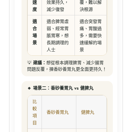
速
效果持久，
覆，難以解
度
減少復發
決根源
適
適合脾胃虛
適合突發胃
合
弱、經常胃
痛、胃酸過
場
脹胃寒，想
多，需要快
景
長期調理的
速緩解的場
人士
景
💡
建議：
想從根本調理脾胃、減少腸胃
問題反覆，揀香砂養胃丸更全面更持久！
🔹 場景二：香砂養胃丸 vs 健脾丸
比
較
香砂養胃丸
健脾丸
項
目