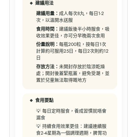
🔹 建議用法
建議用量：
成人每次8丸，每日1-2
次，以溫開水送服
食用時間：
建議飯後半小時服食，吸
收效果更佳，亦可分早晚兩次食用
份量說明：
每瓶200粒，按每日1次
計算約可服用25日，每日2次則約12
日
存放方法：
未開封存放於陰涼乾燥
處；開封後蓋緊瓶蓋，避免受潮，並
置於兒童無法取得嘅地方
🔹 食用要點
💡 每日定時服食，養成習慣就唔會
漏食
💡 持續食用效果更佳：建議連續服
食2-4星期為一個調理週期，脾胃功