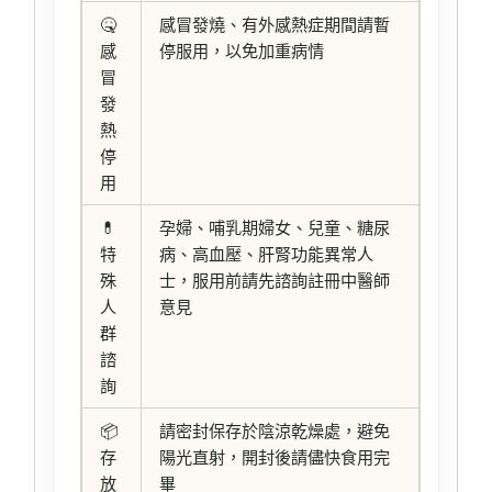
🤒
感冒發燒、有外感熱症期間請暫
感
停服用，以免加重病情
冒
發
熱
停
用
💊
孕婦、哺乳期婦女、兒童、糖尿
特
病、高血壓、肝腎功能異常人
殊
士，服用前請先諮詢註冊中醫師
人
意見
群
諮
詢
📦
請密封保存於陰涼乾燥處，避免
存
陽光直射，開封後請儘快食用完
放
畢