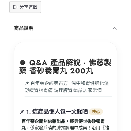
分享這個
將
產
商品說明
品
添
加
到
購
🍀 Q&A 產品解說 · 佛慈製
物
車
藥 香砂養胃丸 200丸
📌 百年藥企經典古方 · 溫中和胃健脾化濕 ·
舒緩胃脹胃痛 調理脾胃虛弱 居家常備
📌 1. 這產品懶人包一文睇晒
核心
百年藥企蘭州佛慈出品，經典傳世香砂養胃
丸
，係家喻戶曉的脾胃調理中成藥！沿用《雜