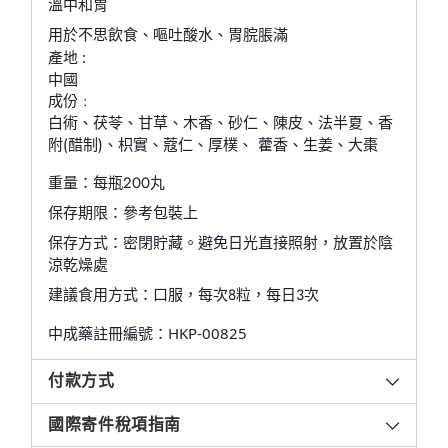
溫中和胃
用於不思飲食、嘔吐酸水、胃脘脹滿
產地 :
中國
成份 :
白術、茯苓、甘草、木香、砂仁、陳皮、法半夏、香
附(醋制)、枳實、蔻仁、厚樸、 藿香、生姜、大棗
重量：每瓶200丸
保存期限：參考包裝上
保存方式：密閉貯藏。避免日光直接照射，放置於陰
涼乾燥處
建議食用方式：口服，每次8粒，每日3次
中成藥註冊編號：HKP-00825
付款方式
國際寄件稅項指南