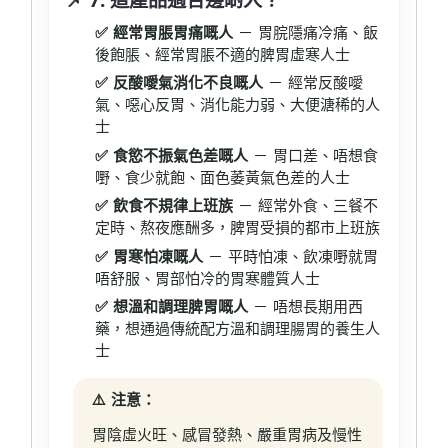
✅ 經常胃脹胃痛嘅人
－ 胃脘隱痛冷痛、飯
後飽脹、經常胃脹不適的脾胃虛寒人士
✅ 反酸噯氣消化不良嘅人
－ 經常反酸噯
氣、噁心反胃、消化能力弱、大便溏稀的人
士
✅ 食慾不振氣色差嘅人
－ 胃口差、唔想食
嘢、食少就飽、面色萎黃氣色差的人士
✅ 飲食不規律上班族
－ 經常外食、三餐不
定時、熬夜應酬多，脾胃受損的都市上班族
✅ 胃寒怕凍嘅人
－ 平時怕凍、飲凍嘢就胃
唔舒服、胃部怕冷的胃寒體質人士
✅ 想溫和調理脾胃嘅人
－ 唔想長期用西
藥，想通過傳統配方溫和調理腸胃的養生人
士
⚠️ 注意：
胃陰虛火旺、感冒發熱、嚴重胃病及慢性