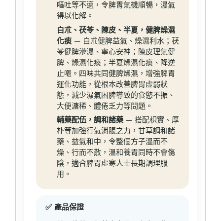
嘔吐等不適，令脾胃氣機順暢，濕氣
得以化解。
白朮、茯苓、陳皮、半夏，健脾燥濕
化痰
— 白朮健脾益氣、燥濕利水；茯
苓健脾滲濕、寧心安神；陳皮理氣健
脾、燥濕化痰；半夏燥濕化痰、降逆
止嘔。四味共同健脾燥濕，增強脾胃
運化功能，從根本改善脾胃虛弱狀
態，減少濕氣困脾導致的食慾不振、
大便溏稀、體倦乏力等問題。
輔藥配伍，調和諸藥
— 搭配枳實、厚
朴等加強行氣消脹之力，甘草調和諸
藥、益氣和中，令整個方子溫而不
燥、行而不散，溫和養胃同時不會傷
陰，適合脾胃虛寒人士長期調理服
用。
✅ 產品保證