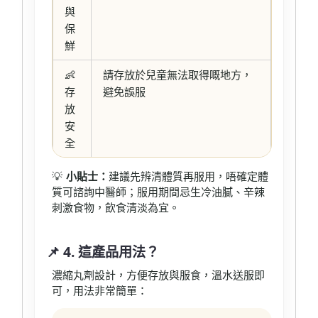
與
保
鮮
👶
請存放於兒童無法取得嘅地方，
存
避免誤服
放
安
全
💡
小貼士：
建議先辨清體質再服用，唔確定體
質可諮詢中醫師；服用期間忌生冷油膩、辛辣
刺激食物，飲食清淡為宜。
📌 4. 這產品用法？
濃縮丸劑設計，方便存放與服食，溫水送服即
可，用法非常簡單：