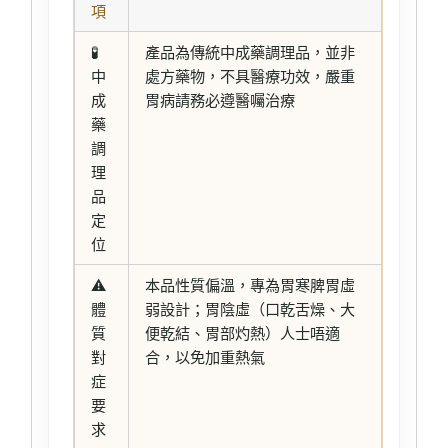
項
🧪
產品為傳統中成藥調理品，並非
中
處方藥物，不具醫療功效，嚴重
成
胃病請務必遵醫囑治療
藥
調
理
品
定
位
⚠️
本品性質偏溫，專為胃寒脾胃虛
體
弱設計；胃陰虛（口乾舌燥、大
質
便乾結、胃部灼熱）人士唔適
對
合，以免加重熱氣
症
要
求