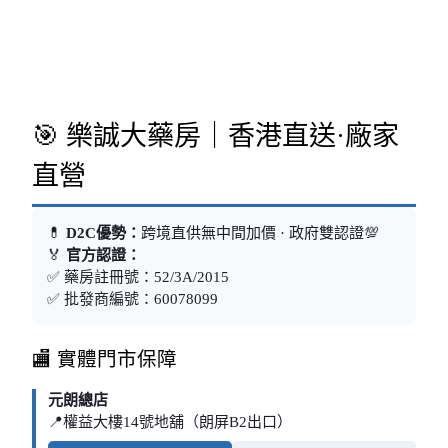
🎯 樂誠大藥房｜香港直送·廠家
直營
💊
D2C優勢：
跨境直供無中間加價 · 政府雙認證💯
🏅
官方認證：
✅ 藥房註冊號：52/3A/2015
✅ 批發商編號：60078099
🏬 實體門市保障
元朗總店
📍權益大樓14號地舖（朗屏B2出口）