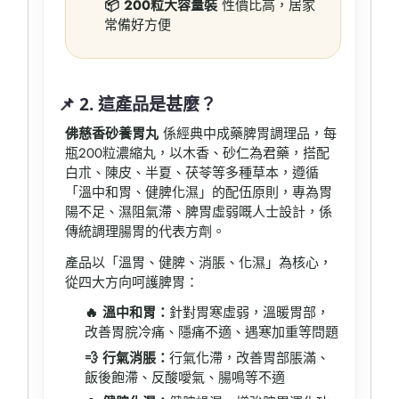
📦 200粒大容量裝
性價比高，居家
常備好方便
📌 2. 這產品是甚麼？
佛慈香砂養胃丸
係經典中成藥脾胃調理品，每
瓶200粒濃縮丸，以木香、砂仁為君藥，搭配
白朮、陳皮、半夏、茯苓等多種草本，遵循
「溫中和胃、健脾化濕」的配伍原則，專為胃
陽不足、濕阻氣滯、脾胃虛弱嘅人士設計，係
傳統調理腸胃的代表方劑。
產品以「溫胃、健脾、消脹、化濕」為核心，
從四大方向呵護脾胃：
🔥 溫中和胃：
針對胃寒虛弱，溫暖胃部，
改善胃脘冷痛、隱痛不適、遇寒加重等問題
💨 行氣消脹：
行氣化滯，改善胃部脹滿、
飯後飽滯、反酸噯氣、腸鳴等不適