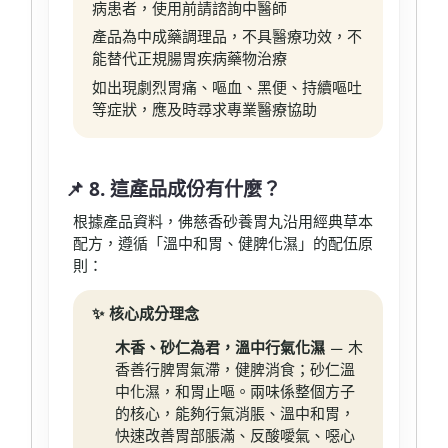
病患者，使用前請諮詢中醫師
產品為中成藥調理品，不具醫療功效，不
能替代正規腸胃疾病藥物治療
如出現劇烈胃痛、嘔血、黑便、持續嘔吐
等症狀，應及時尋求專業醫療協助
📌 8. 這產品成份有什麼？
根據產品資料，佛慈香砂養胃丸沿用經典草本
配方，遵循「溫中和胃、健脾化濕」的配伍原
則：
✨ 核心成分理念
木香、砂仁為君，溫中行氣化濕
— 木
香善行脾胃氣滯，健脾消食；砂仁溫
中化濕，和胃止嘔。兩味係整個方子
的核心，能夠行氣消脹、溫中和胃，
快速改善胃部脹滿、反酸噯氣、噁心