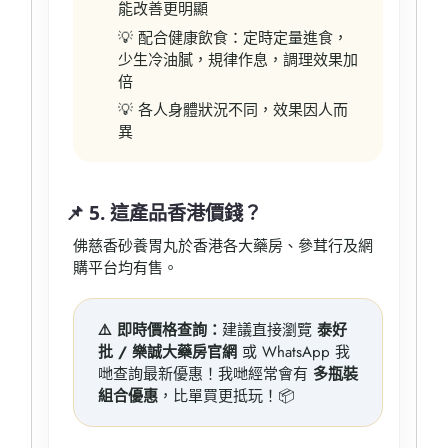
能改善更明顯
💡 配合健康飲食：定時定量進食，
少生冷油膩，規律作息，調理效果加
倍
💡 各人身體狀況不同，效果因人而
異
📌 5. 這產品香港價錢？
佛慈香砂養胃丸於香港各大藥房、參茸行及網
購平台均有售。
⚠️ 即時價格查詢：
建議直接瀏覽
泰好
批 / 樂誠大藥房官網
或 WhatsApp 我
哋查詢最新優惠！我哋經常會有
多瓶裝
組合優惠
，比單買更抵玩！📦