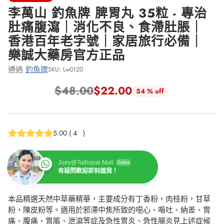
李萬山 釣魚牌 脾胃丸 35粒 - 專治
肚痛腹瀉｜消化不良、食滯肚脹｜
香港百年老字號｜家居旅行必備｜
樂誠大藥房官方正品
通過
釣魚牌
SKU: Lw0120
$48.00
$22.00
54 % off
正
常
價
5.00
(
4
)
格
Joey@Taihopai Mall
Online
有疑問歡迎即刻搵我！
本品精選天然中草藥精華，主要成分有丁香粉，肉桂粉，甘草
粉，陳皮粉等。適用於邪滯中焦所致的噁心、嘔吐、納差、胃
痛、腹痛、胃脹、泄瀉等症及急性胃炎、急性腸炎見上述症候