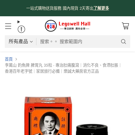
一站式購物送貨服務 國內現貨 2天寄出
了解更多
搜索。。 搜索範圍内
首頁
李萬山 釣魚牌 脾胃丸 35粒 - 專治肚痛腹瀉｜消化不良、食滯肚脹｜
香港百年老字號｜家居旅行必備｜樂誠大藥房官方正品