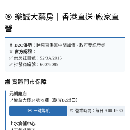
🎯 樂誠大藥房｜香港直送·廠家直
營
💊
D2C優勢：
跨境直供無中間加價 · 政府雙認證💯
🏅
官方認證：
✅ 藥房註冊號：52/3A/2015
✅ 批發商編號：60078099
🏬 實體門市保障
元朗總店
📍權益大樓14號地舖（朗屏B2出口）
🗺️ 一鍵導航
⏰ 營業時間：每日 9:00-19:30
上水倉儲中心
📍古洞路地下