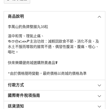
將
產
商品說明
品
添
李萬山釣魚牌整腸丸35粒
加
到
溫中和胃、理氣止痛、
購
🍻🍺🎂🌮🌭🍕主治功效：減輕因飲食不節、消化不良、及
物
水土不服而導致的腸胃不適、偶發性腹瀉、腹痛、噁心、
車
嘔吐。
快來樂購健商城選購熱賣產品❣️
*由於價格隨時變動，最終價格以商城的價格為準
付款方式
國際寄件稅項指南
送貨須知