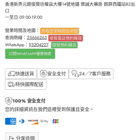
香港新界元朗俊賢坊權益大樓14號地鋪 樂誠大藥房 朗屏西鐵站B2出
口
一至日 09:00-19:00
營業時間及地圖：
查看營業時間及地圖
查詢熱線：
23666263
按我電話預約睇貨
WhatsApp：
93204227
按我
預約睇貨
訂閱WHATSAPP優惠頻道
快速送貨
安全支付
24／7客戶服務
特快國際配送
100% 安全支付
您的詳細資訊在我們這裡受到保護且安全。
分享這個