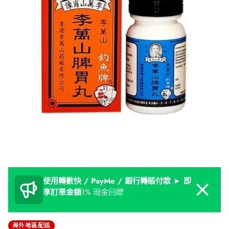
使用轉數快 / PayMe / 銀行轉賬付款 ► 即
Dismiss
享訂單金額
1% 現金回贈
海外地區配送