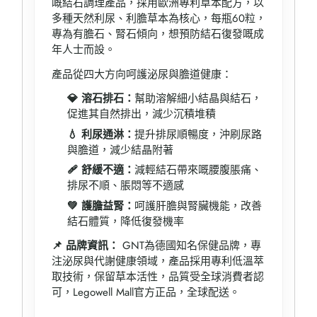
嘅結石調理產品，採用歐洲專利草本配方，以
多種天然利尿、利膽草本為核心，每瓶60粒，
專為有膽石、腎石傾向，想預防結石復發嘅成
年人士而設。
產品從四大方向呵護泌尿與膽道健康：
💎 溶石排石：
幫助溶解細小結晶與結石，
促進其自然排出，減少沉積堆積
💧 利尿通淋：
提升排尿順暢度，沖刷尿路
與膽道，減少結晶附著
🩹 舒緩不適：
減輕結石帶來嘅腰腹脹痛、
排尿不順、脹悶等不適感
💚 護膽益腎：
呵護肝膽與腎臟機能，改善
結石體質，降低復發機率
📌 品牌資訊：
GNT為德國知名保健品牌，專
注泌尿與代謝健康領域，產品採用專利低溫萃
取技術，保留草本活性，品質受全球消費者認
可，Legowell Mall官方正品，全球配送。