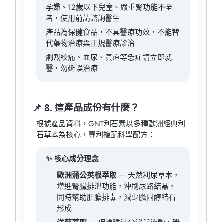
孕婦、12歲以下兒童、嚴重腎功能不全
者，使用前請諮詢醫生
產品為保健食品，不具醫療功效，不能替
代藥物治療與正規醫療診治
劇烈絞痛、血尿、黃疸等急症請立即就
醫，勿延誤治療
📌 8. 這產品成份有什麼？
根據產品資料，GNT利石素以多種歐洲經典利
石草本為核心，專利複配科學配方：
✨ 核心成分理念
歐洲蒲公英根萃取
— 天然利尿草本，
增進腎臟排泄功能，沖刷尿路結晶，
同時幫助肝膽排毒，減少膽固醇結石
形成