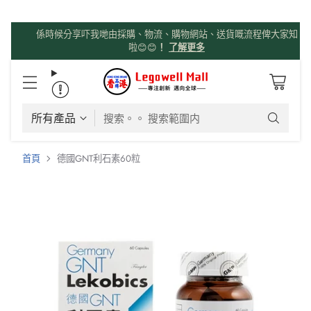
係時候分享吓我哋由採購、物流、購物網站、送貨嘅流程俾大家知
啦😊😊
！
了解更多
搜索。。 搜索範圍内
首頁
德國GNT利石素60粒