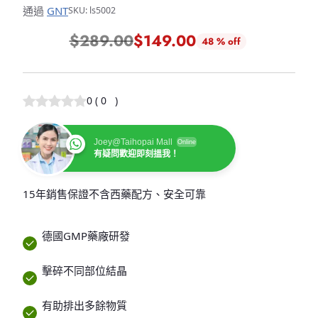
通過
GNT
SKU: ls5002
$289.00
$149.00
48 % off
正
常
價
0
(
0
)
格
Joey@Taihopai Mall
Online
有疑問歡迎即刻搵我！
15年銷售保證不含西藥配方、安全可靠
德國GMP藥廠研發
擊碎不同部位結晶
有助排出多餘物質