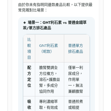
由於你未有指明同邊款產品比較，以下提供最
常見嘅對比場景：
🔹 場景一：GNT利石素 vs 普通金錢草
茶/單方排石產品
比
較
GNT利石素
普通單方
項
（呢款）
排石產品
目
配
膽腎雙調全
僅單一利
方
方位複方，
尿成分，
定
溶石+護膽益
作用單
位
腎，多成分
一，無法
協同作用
兼顧膽腎
吸
專利濃縮萃
普通煎煮
收
取，有效成
或粗提