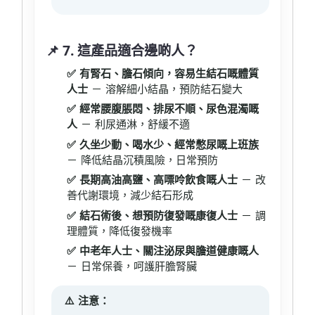
📌 7. 這產品適合邊啲人？
✅ 有腎石、膽石傾向，容易生結石嘅體質
人士
－ 溶解細小結晶，預防結石變大
✅ 經常腰腹脹悶、排尿不順、尿色混濁嘅
人
－ 利尿通淋，舒緩不適
✅ 久坐少動、喝水少、經常憋尿嘅上班族
－ 降低結晶沉積風險，日常預防
✅ 長期高油高鹽、高嘌呤飲食嘅人士
－ 改
善代謝環境，減少結石形成
✅ 結石術後、想預防復發嘅康復人士
－ 調
理體質，降低復發機率
✅ 中老年人士、關注泌尿與膽道健康嘅人
－ 日常保養，呵護肝膽腎臟
⚠️ 注意：