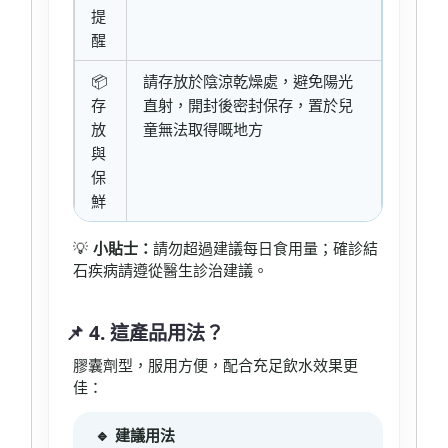
提
醒
📦
請存放於陰涼乾燥處，避免陽光
存
直射，開封後密封保存，置於兒
放
童無法取得嘅地方
與
保
鮮
💡
小貼士：
請勿超過建議每日食用量；確診結
石疾病請遵從醫生診治建議。
📌 4. 這產品用法？
膠囊劑型，服用方便，配合充足飲水效果更
佳：
🔹 建議用法