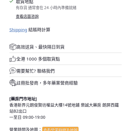
取貨地點
有存貨 通常會在 24 小時內準備就緒
查看店面咨詢
Shipping
結賬時計算
高效送貨、最快隔日到貨
全港 1000 多個取貨點
需要幫忙?
聯絡我們
註冊批發商，多年藥業營商經驗
[藥房門市地址]
香港新界元朗俊賢坊權益大樓14號地鋪 樂誠大藥房 朗屏西鐵
站B2出口
一至日 09:00-19:00
營業時間及地圖：
查看營業時間及地圖