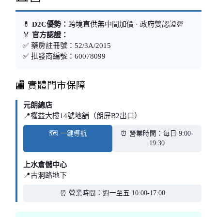
💊
D2C優勢：
跨境直供無中間加價 · 政府雙認證💯
🏅
官方認證：
✅ 藥房註冊號：52/3A/2015
✅ 批發商編號：60078099
🏬 實體門市保障
元朗總店
📍權益大樓14號地舖（朗屏B2出口）
🗺️ 一鍵導航
⏰ 營業時間：每日 9:00-
19:30
上水倉儲中心
📍古洞路地下
⏰ 營業時間：週一至五 10:00-17:00