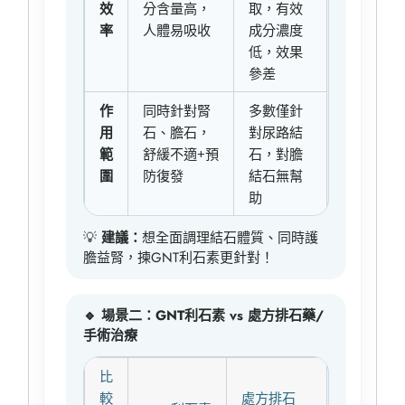
效
分含量高，
取，有效
率
人體易吸收
成分濃度
低，效果
參差
作
同時針對腎
多數僅針
用
石、膽石，
對尿路結
範
舒緩不適+預
石，對膽
圍
防復發
結石無幫
助
💡
建議：
想全面調理結石體質、同時護
膽益腎，揀GNT利石素更針對！
🔹 場景二：GNT利石素 vs 處方排石藥/
手術治療
比
較
處方排石