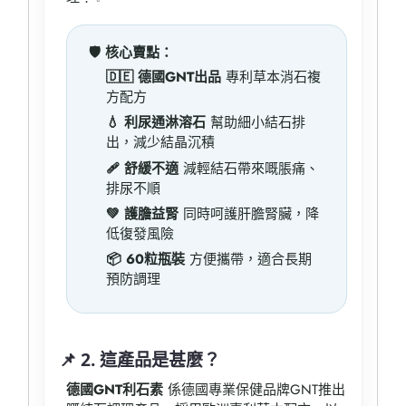
🛡️ 核心賣點：
🇩🇪 德國GNT出品
專利草本消石複
方配方
💧 利尿通淋溶石
幫助細小結石排
出，減少結晶沉積
🩹 舒緩不適
減輕結石帶來嘅脹痛、
排尿不順
💚 護膽益腎
同時呵護肝膽腎臟，降
低復發風險
📦 60粒瓶裝
方便攜帶，適合長期
預防調理
📌 2. 這產品是甚麼？
德國GNT利石素
係德國專業保健品牌GNT推出