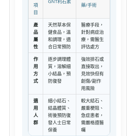
GNT利石素
項
藥/手術
目
產
天然草本保
醫療手段，
品
健食品，溫
針對病症治
屬
和調理，適
療，需醫生
性
合日常預防
評估處方
作
逐步調理體
強效排石或
用
質，溶解細
直接取出，
方
小結晶，預
見效快但有
式
防復發
創傷/副作
用風險
適
細小結石、
較大結石、
用
結晶體質、
嚴重梗阻、
人
術後預防復
急症患者，
群
發人士日常
需嚴格遵醫
保養
囑