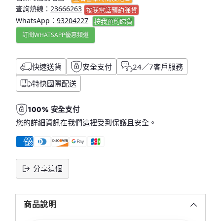
查詢熱線：
23666263
按我電話預約睇貨
WhatsApp：
93204227
按我
預約睇貨
訂閱WHATSAPP優惠頻道
快速送貨
安全支付
24／7客戶服務
特快國際配送
100% 安全支付
您的詳細資訊在我們這裡受到保護且安全。
分享這個
將
產
商品說明
品
添