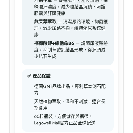
洋薊萃取
— 促進膽汁分泌與流動，稀
釋膽汁濃度，減少膽結晶沉積，呵護
膽囊與肝臟健康
熊果葉萃取
— 清潔尿路環境，抑菌護
理，減少尿路不適，維持泌尿系統健
康
檸檬酸鉀+維他命B6
— 調節尿液酸鹼
度，抑制草酸鈣結晶形成，從源頭減
少結石生成
✅ 產品保證
德國GNT品牌出品，專利草本消石配
方
天然植物萃取，溫和不刺激，適合長
期食用
60粒瓶裝，方便儲存與攜帶，
Legowell Mall官方正品全球配送