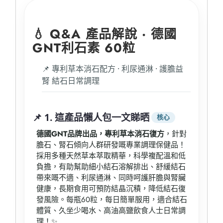
加
到
購
💧 Q&A 產品解說 · 德國
物
GNT利石素 60粒
車
📌 專利草本消石配方 · 利尿通淋 · 護膽益
腎 結石日常調理
📌 1. 這產品懶人包一文睇晒
核心
德國GNT品牌出品，專利草本消石復方
，針對
膽石、腎石傾向人群研發嘅專業調理保健品！
採用多種天然草本萃取精華，科學複配溫和低
負擔，有助幫助細小結石溶解排出、舒緩結石
帶來嘅不適、利尿通淋、同時呵護肝膽與腎臟
健康，長期食用可預防結晶沉積，降低結石復
發風險。每瓶60粒，每日簡單服用，適合結石
體質、久坐少喝水、高油高鹽飲食人士日常調
理！✨