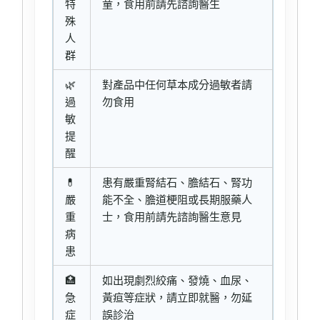
特
童，食用前請先諮詢醫生
殊
人
群
🌿
對產品中任何草本成分過敏者請
過
勿食用
敏
提
醒
💊
患有嚴重腎結石、膽結石、腎功
嚴
能不全、膽道梗阻或長期服藥人
重
士，食用前請先諮詢醫生意見
病
患
🏥
如出現劇烈絞痛、發燒、血尿、
急
黃疸等症狀，請立即就醫，勿延
症
誤診治