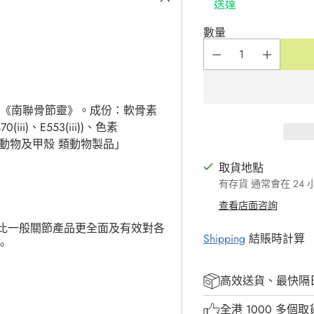
送達
數量
《南聯骨節靈》。成份：軟骨素
iii)、E553(iii))、色素
殼類動物及甲殼
類動物製品」
取貨地點
有存貨 通常會在 24
查看店面咨詢
比一般關節產品更全面及有效對各
Shipping
結賬時計算
果。
高效送貨、最快隔
全港 1000 多個