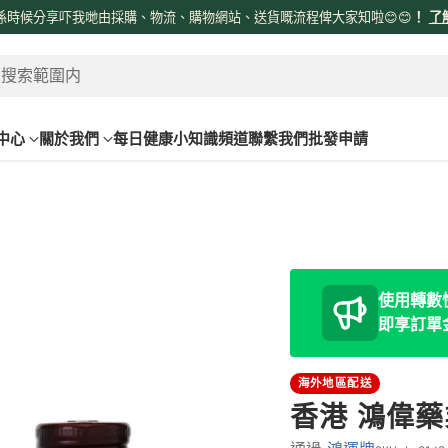
係時候分享吓我哋由採購、物流、購物網站、送貨嘅流程俾大家知啦😊😊
！
了
 搜索範圍内
中心
關於我們
每日健康小知識頻道
聯繫我們
批發申請
使用轉數快
即享訂單
海外地區配送
香港 鴻偉