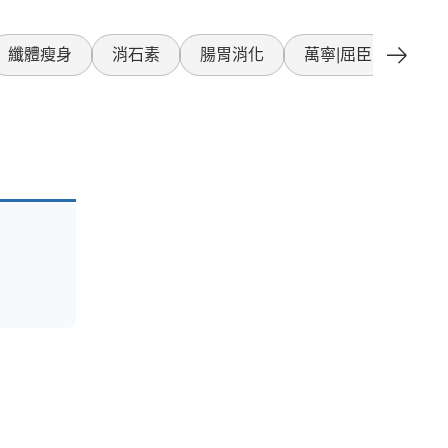
纖體瘦身
消石素
腸胃消化
萬寧|屈臣氏產品