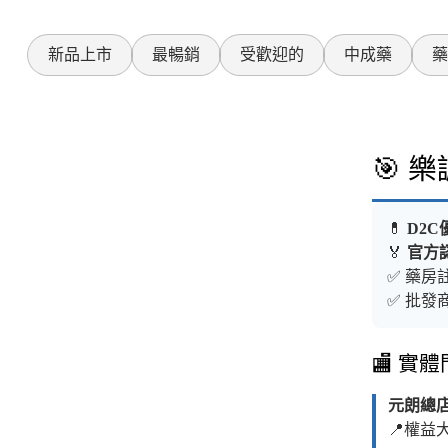
新品上市
最暢銷
受歡迎的
中成藥
藥
🎯 
💊
D2C
🏅
官方
✅ 藥房註
✅ 批發商
🏬 實
元朗總
📍權益