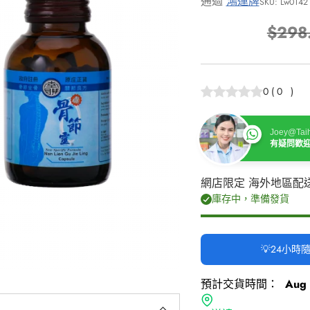
通過
鴻運牌
SKU: Lw0142
$298
正
常
價
0
(
0
)
格
Joey@Taih
有疑問歡
網店限定 海外地區配
庫存中，準備發貨
💡24小
預計交貨時間：
Aug 