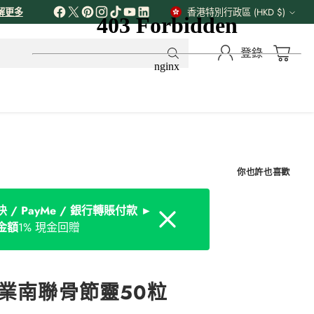
解更多
香港特別行政區 (HKD $)
貨
幣
登錄
你也許也喜歡
 / PayMe / 銀行轉賬付款 ►
Dismiss
金額
1% 現金回贈
藥業南聯骨節靈50粒