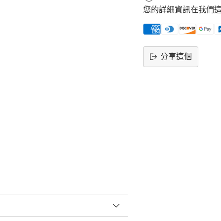
您的詳細資訊在我們
分享這個
將
產
品
添
加
到
購
物
車