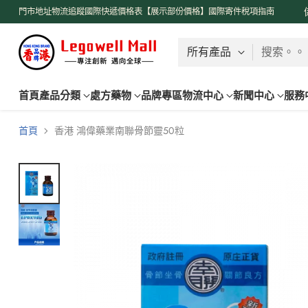
了解更多
門市地址
物流追蹤
國際快遞價格表【展示部份價格】
國際寄件稅項指南
搜索。。
首頁
產品分類
處方藥物
品牌專區
物流中心
新聞中心
服務
首頁
香港 鴻偉藥業南聯骨節靈50粒