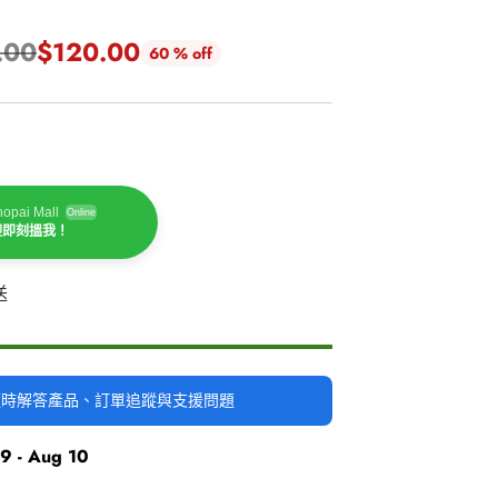
.00
$120.00
60 % off
opai Mall
Online
迎即刻搵我！
送
時隨時解答產品、訂單追蹤與支援問題
9 - Aug 10