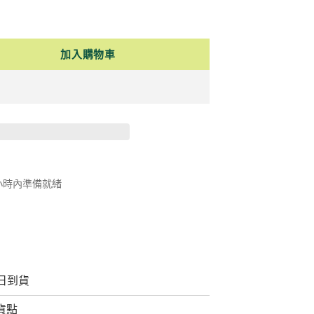
加入購物車
 小時內準備就緒
日到貨
取貨點