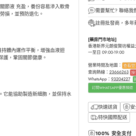
使關節液
充盈，養份容易滲入軟骨
需要幫忙?
聯絡我
力勞損，並預防退化。
註冊批發商，多年
[藥房門市地址]
香港新界元朗俊賢坊權益大
維持體內運作平衡，增強血液迴
一至日 09:00-19:00
保護，鞏固關節健康。
營業時間及地圖：
查看營
查詢熱線：
23666263
按
WhatsApp：
93204227
訂閱WHATSAPP優惠頻道
。它能協助製造新細胞，並保持水
快速送貨
安
特快國際配送
100% 安全支付