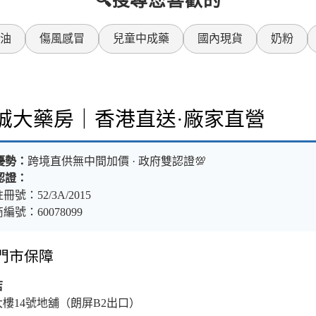
🔍搜尋您喜歡的
油
傷風感冒
兒童中成藥
國內現貨
奶粉
樂誠大藥房｜香港直送·廠家直營
優勢：
跨境直供無中間加價 · 政府雙認證💯
認證：
冊號：52/3A/2015
編號：60078099
體門市保障
店
大樓14號地舖（朗屏B2出口）