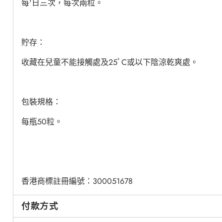
每'日三次，每次兩粒。
貯存：
收藏在兒童不能接觸處及25ﾟC或以下陰涼乾爽處。
包裝規格：
每瓶50粒。
香港商標註冊編號：300051678
付款方式