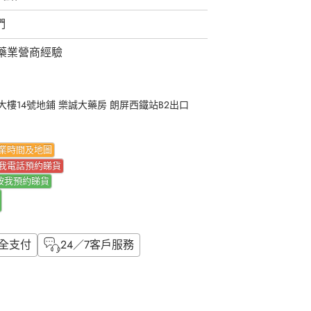
們
藥業營商經驗
樓14號地鋪 樂誠大藥房 朗屏西鐵站B2出口
業時間及地圖
我電話預約睇貨
按我
預約睇貨
全支付
24／7客戶服務