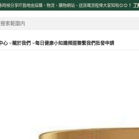
係時候分享吓我哋由採購、物流、購物網站、送貨嘅流程俾大家知啦😊😊
！
了
 搜索範圍内
中心
關於我們
每日健康小知識頻道
聯繫我們
批發申請