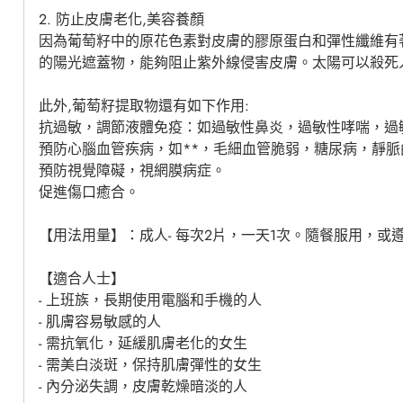
2. 防止皮膚老化,美容養顏
因為葡萄籽中的原花色素對皮膚的膠原蛋白和彈性纖維有
的陽光遮蓋物，能夠阻止紫外線侵害皮膚。太陽可以殺死人
此外,葡萄籽提取物還有如下作用:
抗過敏，調節液體免疫：如過敏性鼻炎，過敏性哮喘，過
預防心腦血管疾病，如**，毛細血管脆弱，糖尿病，靜脈
預防視覺障礙，視網膜病症。
促進傷口癒合。
【用法用量】：成人- 每次2片，一天1次。隨餐服用，或
【適合人士】
- 上班族，長期使用電腦和手機的人
- 肌膚容易敏感的人
- 需抗氧化，延緩肌膚老化的女生
- 需美白淡斑，保持肌膚彈性的女生
- 內分泌失調，皮膚乾燥暗淡的人