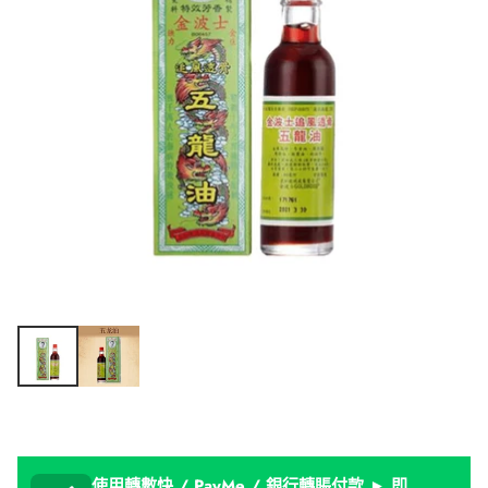
使用轉數快 / PayMe / 銀行轉賬付款 ► 即