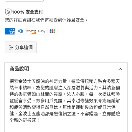
100% 安全支付
您的詳細資訊在我們這裡受到保護且安全。
分享這個
將
產
商品說明
品
添
探索金波士五龍油的神奇力量，這款傳統秘方融合多種天
加
然草本精粹，為您的肌膚注入深層滋養與活力。其清新獨
到
特的香氣猶如山林間的晨露，沁人心脾，每一次塗抹都喚
購
醒感官享受。眾多用戶見證，其卓越修護效果令疼痛緩解
物
和疲勞消散變得自然無比。無論是運動後放鬆或日常保
車
健，金波士五龍油都是您信賴之選。不容錯過，立即體驗
全新的舒適感！