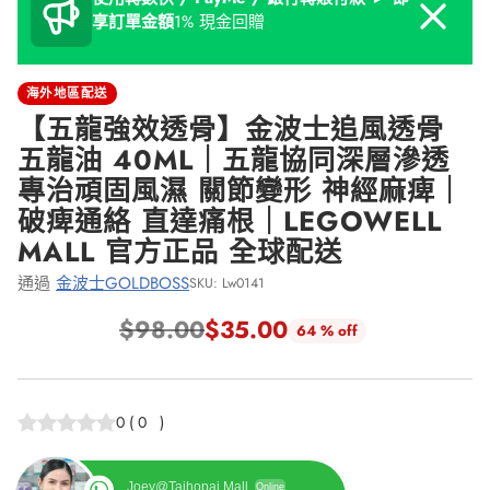
Dismiss
享訂單金額
1% 現金回贈
海外地區配送
【五龍強效透骨】金波士追風透骨
五龍油 40ML｜五龍協同深層滲透
專治頑固風濕 關節變形 神經麻痺｜
破痺通絡 直達痛根｜LEGOWELL
MALL 官方正品 全球配送
通過
金波士GOLDBOSS
SKU: Lw0141
$98.00
$35.00
64 % off
正
常
價
0
(
0
)
格
Joey@Taihopai Mall
Online