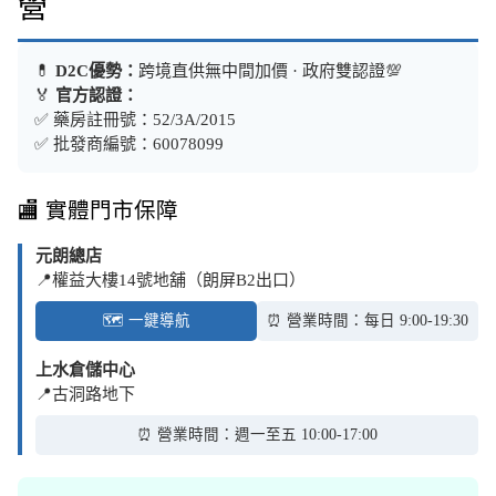
營
💊
D2C優勢：
跨境直供無中間加價 · 政府雙認證💯
🏅
官方認證：
✅ 藥房註冊號：52/3A/2015
✅ 批發商編號：60078099
🏬 實體門市保障
元朗總店
📍權益大樓14號地舖（朗屏B2出口）
🗺️ 一鍵導航
⏰ 營業時間：每日 9:00-19:30
上水倉儲中心
📍古洞路地下
⏰ 營業時間：週一至五 10:00-17:00