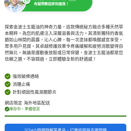
有疑問歡迎即刻搵我！
探索金波士五龍油的神奇力量，這款傳統秘方融合多種天然草
本精粹，為您的肌膚注入深層滋養與活力。其清新獨特的香氣
猶如山林間的晨露，沁人心脾，每一次塗抹都喚醒感官享受。
眾多用戶見證，其卓越修護效果令疼痛緩解和疲勞消散變得自
然無比。無論是運動後放鬆或日常保健，金波士五龍油都是您
信賴之選。不容錯過，立即體驗全新的舒適感！
強效破痺通絡
消腫止痛
針對頑固性風濕關節炎
網店限定 海外地區配送
庫存中，準備發貨
💡24小時隨時解答產品、訂單追蹤與支援問題