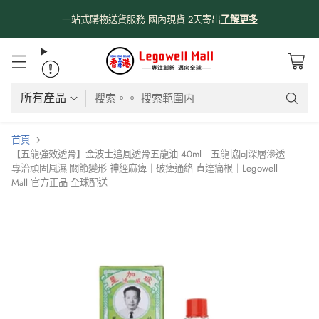
一站式購物送貨服務 國內現貨 2天寄出
了解更多
搜索。。 搜索範圍内
首頁
【五龍強效透骨】金波士追風透骨五龍油 40ml｜五龍協同深層滲透
專治頑固風濕 關節變形 神經麻痺｜破痺通絡 直達痛根｜Legowell
Mall 官方正品 全球配送