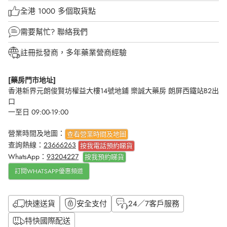
全港 1000 多個取貨點
需要幫忙?
聯絡我們
註冊批發商，多年藥業營商經驗
[藥房門市地址]
香港新界元朗俊賢坊權益大樓14號地鋪 樂誠大藥房 朗屏西鐵站B2出
口
一至日 09:00-19:00
營業時間及地圖：
查看營業時間及地圖
查詢熱線：
23666263
按我電話預約睇貨
WhatsApp：
93204227
按我
預約睇貨
訂閱WHATSAPP優惠頻道
快速送貨
安全支付
24／7客戶服務
特快國際配送