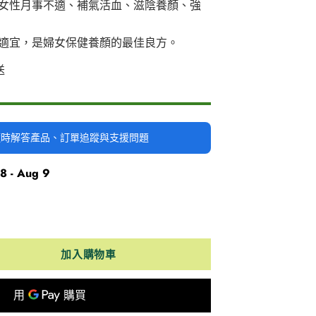
女性月事不適、補氣活血、滋陰養顏、強
適宜，是婦女保健養顏的最佳良方。
送
時隨時解答產品、訂單追蹤與支援問題
8 - Aug 9
加入購物車