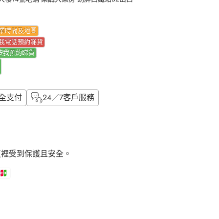
業時間及地圖
我電話預約睇貨
按我
預約睇貨
全支付
24／7客戶服務
這裡受到保護且安全。