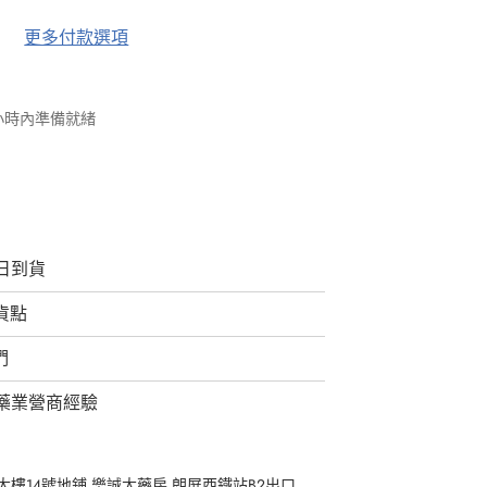
更多付款選項
 小時內準備就緒
日到貨
取貨點
們
藥業營商經驗
樓14號地鋪 樂誠大藥房 朗屏西鐵站B2出口