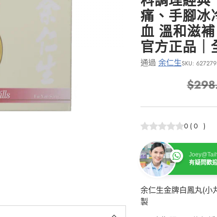
科調理經典
痛、手腳冰
血 溫和滋補｜
官方正品｜
通過
余仁生
SKU: 627279
$298
正
常
價
0
(
0
)
格
Joey@Taih
有疑問歡
余仁生金牌白鳳丸(小
製