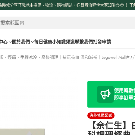
係時候分享吓我哋由採購、物流、購物網站、送貨嘅流程俾大家知啦😊😊
！
了
 搜索範圍内
中心
關於我們
每日健康小知識頻道
聯繫我們
批發申請
、經痛、手腳冰冷、產後調理｜補氣養血 溫和滋補｜Legowell Mall
使用轉數快
即享訂單
海外地區配送
【余仁生】白