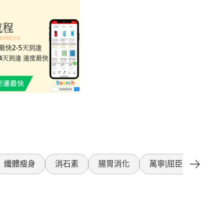
纖體瘦身
消石素
腸胃消化
萬寧|屈臣氏產品