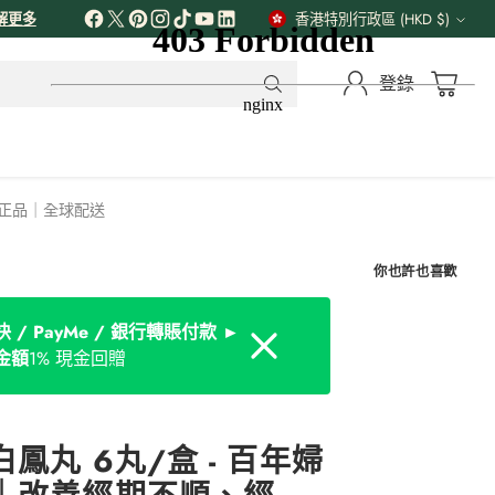
解更多
香港特別行政區 (HKD $)
貨
幣
登錄
官方正品｜全球配送
你也許也喜歡
 / PayMe / 銀行轉賬付款 ►
Dismiss
金額
1% 現金回贈
鳳丸 6丸/盒 - 百年婦