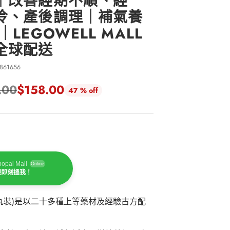
｜改善經期不順、經
冷、產後調理｜補氣養
LEGOWELL MALL
全球配送
861656
.00
$158.00
47 % off
opai Mall
Online
迎即刻搵我！
丸裝)是以二十多種上等藥材及經驗古方配