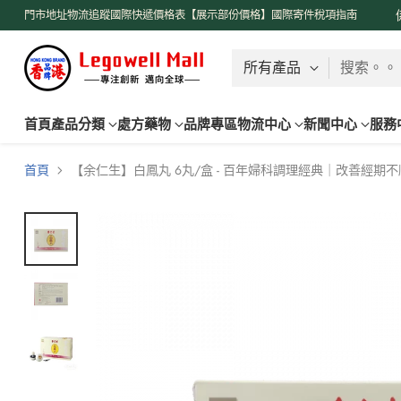
了解更多
門市地址
物流追蹤
國際快遞價格表【展示部份價格】
國際寄件稅項指南
搜索。。
首頁
產品分類
處方藥物
品牌專區
物流中心
新聞中心
服務
首頁
【余仁生】白鳳丸 6丸/盒 - 百年婦科調理經典｜改善經期不順