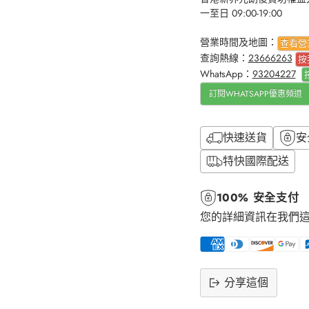
一至日 09:00-19:00
營業時間及地圖：
查看營
查詢熱線：
23666263
按
WhatsApp：
93204227
訂閱WHATSAPP優惠頻道
快速送貨
安
特快國際配送
100% 安全支付
您的詳細資訊在我們
分享這個
將