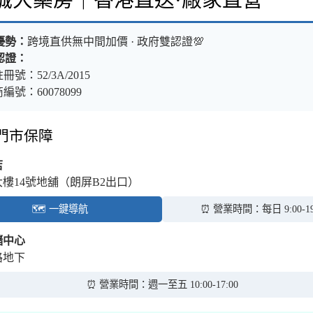
樂誠大藥房｜香港直送·廠家直營
優勢：
跨境直供無中間加價 · 政府雙認證💯
認證：
冊號：52/3A/2015
編號：60078099
體門市保障
店
大樓14號地舖（朗屏B2出口）
🗺️ 一鍵導航
⏰ 營業時間：每日 9:00-19
儲中心
路地下
⏰ 營業時間：週一至五 10:00-17:00