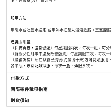
蘭，益母草(製)，白朮等。
服用方法
用暖水或淡鹽水送服;或用熱水把藥丸浸溶飲服。宜空腹
建議服用量:
〔保持青春，強身健體〕每星期服兩次，每次一瓶，可分
〔舒緩女性月事不適及改善體質〕每星期服三次，每次一
〔產後調補〕須在惡露已清後(約產後十天)方可開始服用
各半瓶，最宜配雞燉服，每次一瓶，連服多次。
付款方式
國際寄件稅項指南
送貨須知