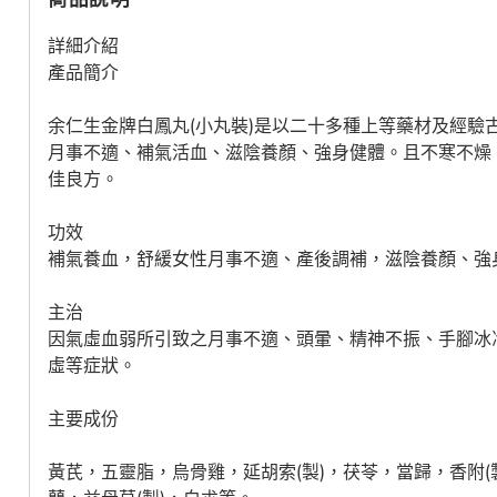
詳細介紹
產品簡介
余仁生金牌白鳳丸(小丸裝)是以二十多種上等藥材及經驗
月事不適、補氣活血、滋陰養顏、強身健體。且不寒不燥
佳良方。
功效
補氣養血，舒緩女性月事不適、產後調補，滋陰養顏、強
主治
因氣虛血弱所引致之月事不適、頭暈、精神不振、手腳冰
虛等症狀。
主要成份
黃芪，五靈脂，烏骨雞，延胡索(製)，茯苓，當歸，香附(製