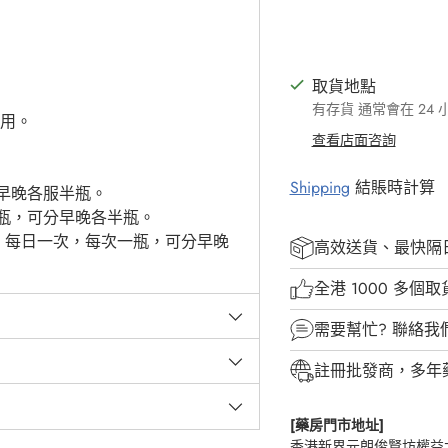
取貨地點
有存貨 通常會在 24
服用。
查看店面咨詢
Shipping
結賬時計算
早晚各服半瓶。
瓶，可分早晚各半瓶。
，每日一次，每次一瓶，可分早晚
高效送貨、最快隔
全港 1000 多個
需要幫忙?
聯絡我
註冊批發商，多年
[藥房門市地址]
香港新界元朗俊賢坊權益大