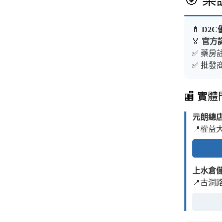
🎯 
💊
D2C
🏅
官方
✅ 藥房註
✅ 批發商
🏬 實
元朗總
📍權益
上水倉
📍古洞