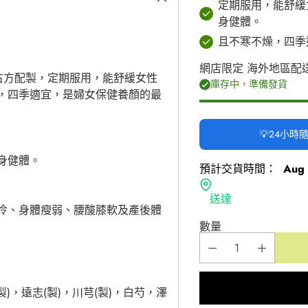
定期服用，能舒緩
身健體。
且不寒不燥，四季
網店限定 海外地區配
古方配製，定期服用，能舒緩女性
庫存中，準備發貨
，四季適宜，是婦女保健養顏的最
💡24小
身健體。
預計交貨時間：
Aug 
送達
冷、身體瘦弱、腰酸膝軟及產後體
數量
)，遠志(製)，川芎(製)，白芍，澤