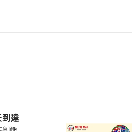
產
品
添
加
到
購
物
車
天到達
提貨服務