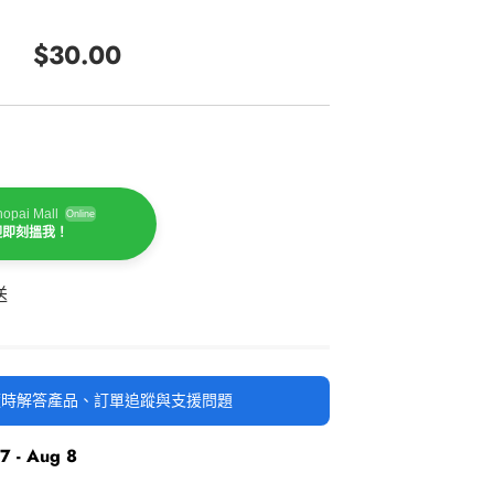
$30.00
正
常
價
格
opai Mall
Online
迎即刻搵我！
送
時隨時解答產品、訂單追蹤與支援問題
7 - Aug 8