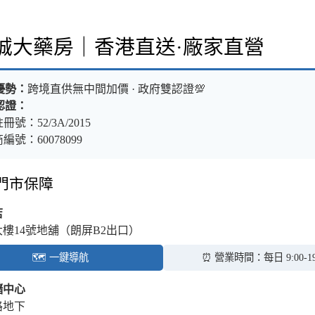
樂誠大藥房｜香港直送·廠家直營
優勢：
跨境直供無中間加價 · 政府雙認證💯
認證：
冊號：52/3A/2015
編號：60078099
體門市保障
店
大樓14號地舖（朗屏B2出口）
🗺️ 一鍵導航
⏰ 營業時間：每日 9:00-19
儲中心
路地下