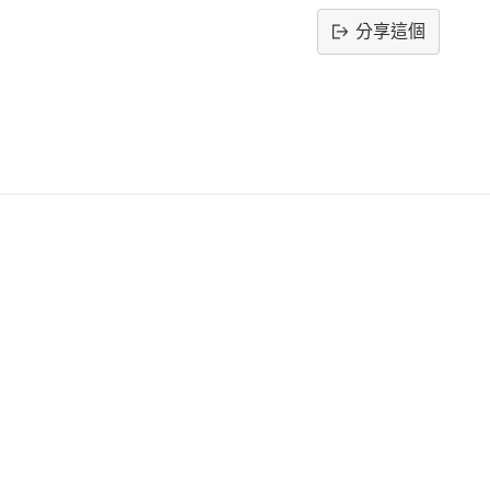
分享這個
將
產
品
添
加
到
購
物
車