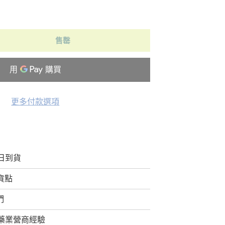
售罄
更多付款選項
日到貨
取貨點
們
藥業營商經驗