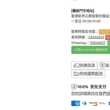
[藥房門市地址]
香港新界元朗俊賢坊權益大
一至日 09:00-19:00
營業時間及地圖：
查看營
查詢熱線：
23666263
按
WhatsApp：
93204227
訂閱WHATSAPP優惠頻道
快速送貨
安
特快國際配送
100% 安全支付
您的詳細資訊在我們