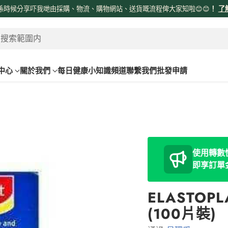
係時候分享吓我哋由採購、物流、購物網站、送貨嘅流程俾大家知啦😊😊
！
了
 搜索範圍内
中心
關於我們
每日健康小知識頻道
聯繫我們
批發申請
使用轉數快
即享訂單
ELASTOP
(100片裝)