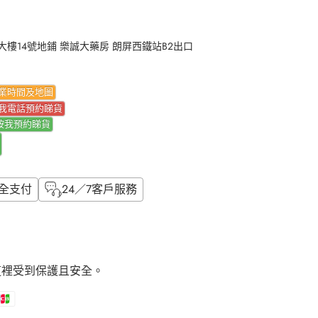
樓14號地鋪 樂誠大藥房 朗屏西鐵站B2出口
業時間及地圖
我電話預約睇貨
按我
預約睇貨
全支付
24／7客戶服務
這裡受到保護且安全。