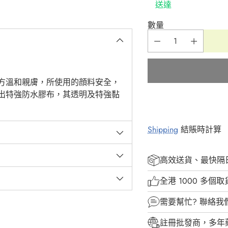
送達
數量
方溫和親膚，所使用的顔料安全，
出特強防水膠布，其透明及特強黏
Shipping
結賬時計算
高效送貨、最快隔
全港 1000 多個
需要幫忙?
聯絡我
註冊批發商，多年