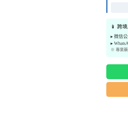
📱 跨
▸ 微信
▸ What
※ 專業藥