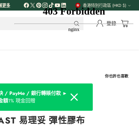
解更多
香港特別行政區 (HKD $)
貨
幣
登錄
你也許也喜歡
 / PayMe / 銀行轉賬付款 ►
Dismiss
金額
1% 現金回贈
LAST 易理妥 彈性膠布