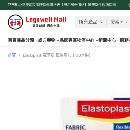
了解更多
門市地址
物流追蹤
國際快遞價格表【展示部份價格】
國際寄件稅項指南
搜索。。
首頁
產品分類
處方藥物
品牌專區
物流中心
新聞中心
服務
首頁
Elastoplast 易理妥 彈性膠布 (100片裝)