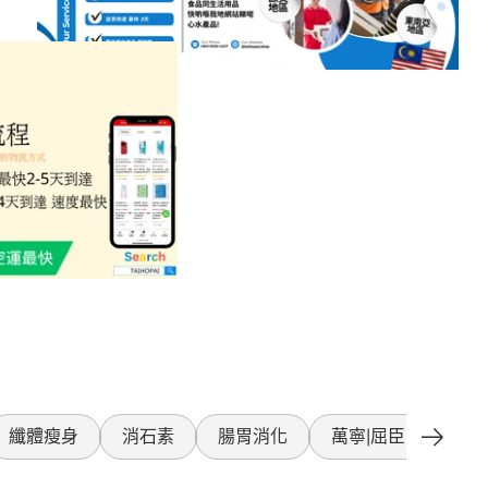
纖體瘦身
消石素
腸胃消化
萬寧|屈臣氏產品