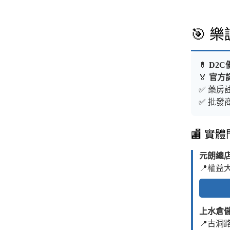
🎯 
💊
D2C
🏅
官方
✅ 藥房註
✅ 批發商
🏬 實
元朗總
📍權益
上水倉
📍古洞