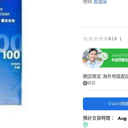
通過
易理妥
0
(
0
)
Joey@Taih
有疑問歡
網店限定 海外地區配
缺貨
💡24小
預計交貨時間：
Aug 