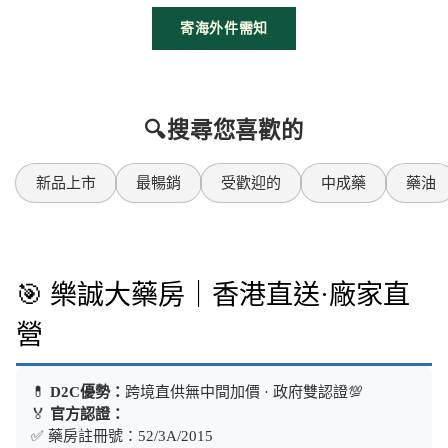
寄海外件需知
🔍搜尋您喜歡的
新品上市
最暢銷
受歡迎的
中成藥
藥油
🎯 樂誠大藥房｜香港直送·廠家直
營
💊
D2C優勢：
跨境直供無中間加價 · 政府雙認證💯
🏅
官方認證：
✅ 藥房註冊號：52/3A/2015