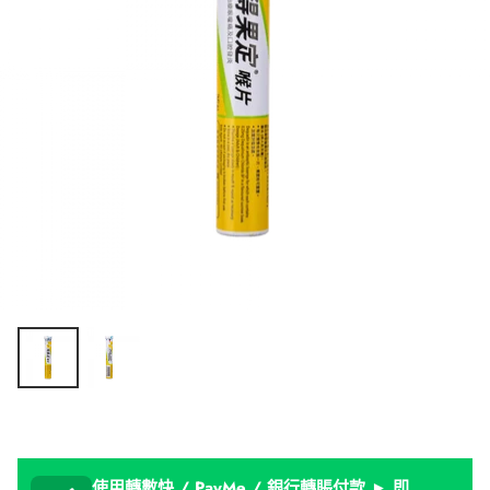
使用轉數快 / PayMe / 銀行轉賬付款 ► 即