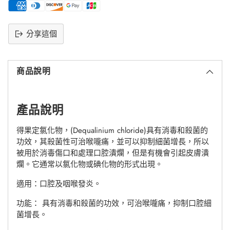
分享這個
將
產
商品說明
品
添
加
到
產品說明
購
物
得果定氯化物，(Dequalinium chloride)具有消毒和殺菌的
車
功效，其殺菌性可治喉嚨痛，並可以抑制細菌增長，所以
被用於消毒傷口和處理口腔潰爛，但是有機會引起皮膚潰
爛。它通常以氯化物或碘化物的形式出現。
適用：口腔及咽喉發炎。
功能： 具有消毒和殺菌的功效，可治喉嚨痛，抑制口腔細
菌增長。