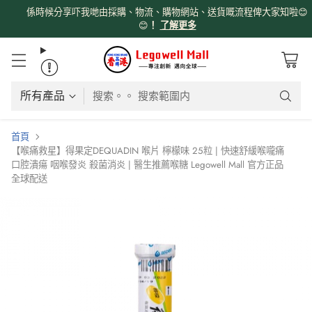
係時候分享吓我哋由採購、物流、購物網站、送貨嘅流程俾大家知啦😊
😊
！
了解更多
搜索。。 搜索範圍内
首頁
【喉痛救星】得果定DEQUADIN 喉片 檸檬味 25粒 | 快速舒緩喉嚨痛
口腔潰瘍 咽喉發炎 殺菌消炎 | 醫生推薦喉糖 Legowell Mall 官方正品
全球配送