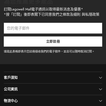
為您推薦更多產品
訂閱Legowell Mall電子通訊以取得最新消息及優惠*
*按「訂閱」後即表閣下已同意我們之條款及細則 與私隱政策
您
的
電
子
立即註冊
郵
件
填寫此表格即表示您註冊接收我們的電子郵件，並且可以隨時取消訂閱。
客戶須知
公司資訊
物流中心