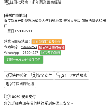
註冊批發商，多年藥業營商經驗
[藥房門市地址]
香港新界元朗俊賢坊權益大樓14號地鋪 樂誠大藥房 朗屏西鐵站B2出
口
一至日 09:00-19:00
營業時間及地圖：
查看營業時間及地圖
查詢熱線：
23666263
按我電話預約睇貨
WhatsApp：
93204227
按我
預約睇貨
訂閱WHATSAPP優惠頻道
快速送貨
安全支付
24／7客戶服務
特快國際配送
100% 安全支付
您的詳細資訊在我們這裡受到保護且安全。