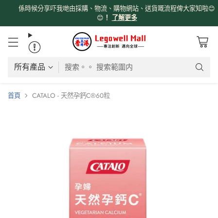
係時候分享吓我哋由採購、物流、購物網站、送貨嘅流程俾大家知啦😊
😊
！
了解更多
搜索。。 搜索範圍内
首頁
CATALO - 天然孕鈣C®60粒