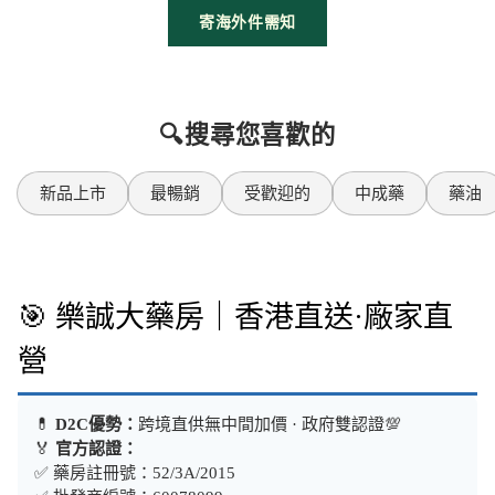
寄海外件需知
🔍搜尋您喜歡的
新品上市
最暢銷
受歡迎的
中成藥
藥油
🎯 樂誠大藥房｜香港直送·廠家直
營
💊
D2C優勢：
跨境直供無中間加價 · 政府雙認證💯
🏅
官方認證：
✅ 藥房註冊號：52/3A/2015