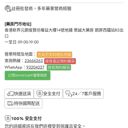
註冊批發商，多年藥業營商經驗
[藥房門市地址]
香港新界元朗俊賢坊權益大樓14號地鋪 樂誠大藥房 朗屏西鐵站B2出
口
一至日 09:00-19:00
營業時間及地圖：
查看營業時間及地圖
查詢熱線：
23666263
按我電話預約睇貨
WhatsApp：
93204227
按我
預約睇貨
訂閱WHATSAPP優惠頻道
快速送貨
安全支付
24／7客戶服務
特快國際配送
100% 安全支付
您的詳細資訊在我們這裡受到保護且安全。