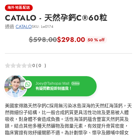
海外地區配送
CATALO - 天然孕鈣C®60粒
通過
CATALO
SKU: Lw0174
$598.00
$298.00
50 % off
正
常
價
0
(
0
)
格
Joey@Taihopai Mall
Online
有疑問歡迎即刻搵我！
美國家得路天然孕鈣C採用無污染冰島深海的天然紅海藻鈣，天
然微細份子結構，比一般合成鈣質更具活性功效及更易被人體
吸收，對身體不會造成負擔。活性海藻鈣蘊含豐富天然鈣質及
鎂，結合其他多種天然礦物及微量元素，有效提升骨質密度，
臨床實證有效紓緩關節不適。為計劃懷孕、懷孕及餵哺中婦女