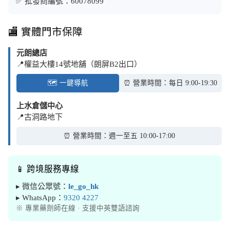
✅ 批發商編號：60078099
🏬 實體門市保障
元朗總店
📍權益大樓14號地舖（朗屏B2出口）
🗺️ 一鍵導航
⏰ 營業時間：每日 9:00-19:30
上水倉儲中心
📍古洞路地下
⏰ 營業時間：週一至五 10:00-17:00
📱 跨境服務專線
▸ 微信公眾號：
le_go_hk
▸ WhatsApp：
9320 4227
※ 專業藥劑師在線 · 支援中英雙語諮詢