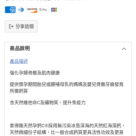
分享這個
將
產
商品說明
品
添
產品描述
加
到
強化孕婦骨骼及肌肉健康
購
物
提供懷孕期間胎兒或餵哺母乳的媽媽及嬰兒骨骼牙齒發育
車
所需鈣質
含天然維他命C及礦物質，提升免疫力
家得路天然孕鈣C®採用無污染冰島深海的天然紅海藻鈣，
天然微細份子結構，比一般合成鈣質更具活性功效及更易