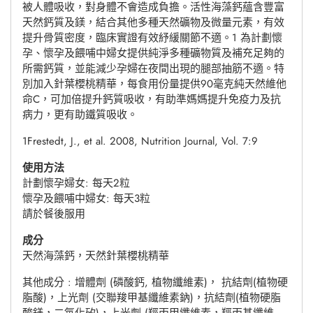
被人體吸收，對身體不會造成負擔。活性海藻鈣蘊含豐富
天然鈣質及鎂，結合其他多種天然礦物及微量元素，有效
提升骨質密度，臨床實證有效紓緩關節不適。1 為計劃懷
孕、懷孕及餵哺中婦女提供純淨多種礦物質及補充足夠的
所需鈣質，並能減少孕婦在夜間出現的腿部抽筋不適。特
別加入針葉櫻桃精華，每食用份量提供90毫克純天然維他
命C，可加倍提升鈣質吸收，有助準媽媽提升免疫力及抗
病力，更有助鐵質吸收。
1Frestedt, J., et al. 2008, Nutrition Journal, Vol. 7:9
使用方法
計劃懷孕婦女: 每天2粒
懷孕及餵哺中婦女: 每天3粒
請於餐後服用
成分
天然海藻鈣，天然針葉櫻桃精華
其他成分 : 增體劑 (磷酸鈣, 植物纖維素)， 抗結劑(植物硬
脂酸)，上光劑 (交聯羧甲基纖維素鈉)，抗結劑(植物硬脂
酸鎂，二氧化矽)，上光劑 (羥丙甲纖維素，羥丙基纖維