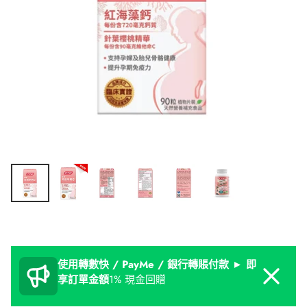
使用轉數快 / PayMe / 銀行轉賬付款 ► 即
Dismiss
享訂單金額
1% 現金回贈