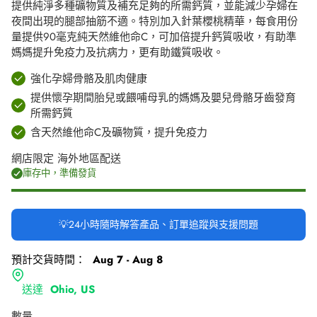
提供純淨多種礦物質及補充足夠的所需鈣質，並能減少孕婦在
夜間出現的腿部抽筋不適。特別加入針葉櫻桃精華，每食用份
量提供90毫克純天然維他命C，可加倍提升鈣質吸收，有助準
媽媽提升免疫力及抗病力，更有助鐵質吸收。
強化孕婦骨骼及肌肉健康
提供懷孕期間胎兒或餵哺母乳的媽媽及嬰兒骨骼牙齒發育
所需鈣質
含天然維他命C及礦物質，提升免疫力
網店限定 海外地區配送
庫存中，準備發貨
💡24小時隨時解答產品、訂單追蹤與支援問題
預計交貨時間：
Aug 7 - Aug 8
送達
Ohio, US
數量