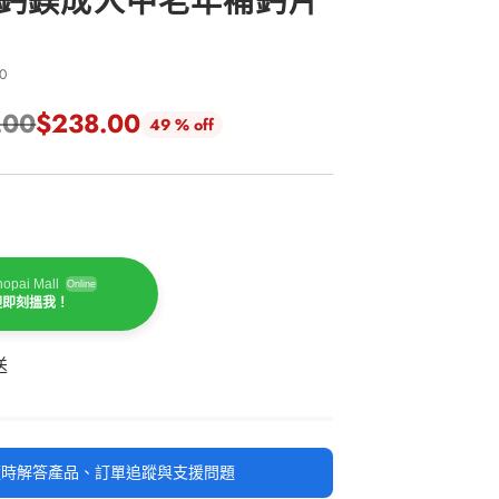
年鈣鎂成人中老年補鈣片
0
.00
$238.00
49 % off
opai Mall
Online
迎即刻搵我！
送
時隨時解答產品、訂單追蹤與支援問題