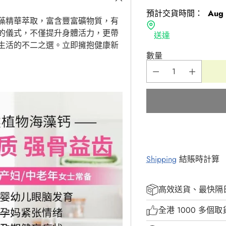
預計交貨時間：
Aug 
藻精華萃取，富含豐富礦物質，有
的儀式，不僅提升身體活力，更帶
送達
生活的不二之選。立即擁抱健康新
數量
Shipping
結賬時計算
高效送貨、最快隔
全港 1000 多個