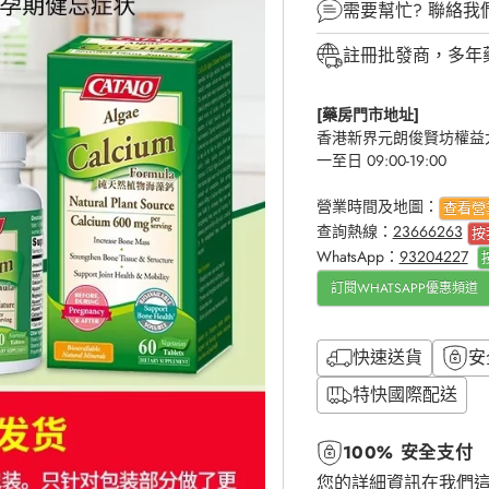
需要幫忙?
聯絡我
註冊批發商，多年
[藥房門市地址]
香港新界元朗俊賢坊權益大
一至日 09:00-19:00
營業時間及地圖：
查看營
查詢熱線：
23666263
按
WhatsApp：
93204227
訂閱WHATSAPP優惠頻道
快速送貨
安
特快國際配送
100% 安全支付
您的詳細資訊在我們