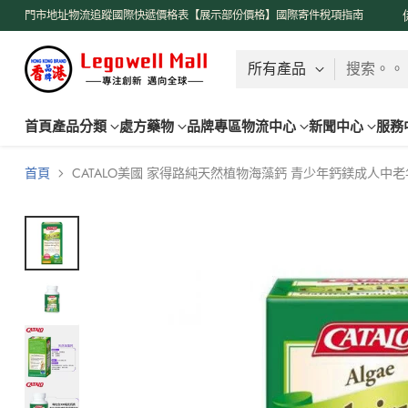
了解更多
門市地址
物流追蹤
國際快遞價格表【展示部份價格】
國際寄件稅項指南
搜索。。
首頁
產品分類
處方藥物
品牌專區
物流中心
新聞中心
服務
首頁
CATALO美國 家得路純天然植物海藻鈣 青少年鈣鎂成人中老年