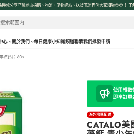
係時候分享吓我哋由採購、物流、購物網站、送貨嘅流程俾大家知啦😊😊
！
了
 搜索範圍内
中心
關於我們
每日健康小知識頻道
聯繫我們
批發申請
補鈣片 60s
使用轉數快
即享訂單
海外地區配送
CATALO