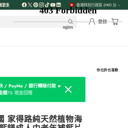
解更多
香港特別行政區 (HKD $)
貨
幣
登錄
你也許也喜歡
 / PayMe / 銀行轉賬付款 ►
Dismiss
金額
1% 現金回贈
美國 家得路純天然植物海