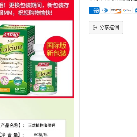
分享這個
將
產
品
添
加
到
購
物
車