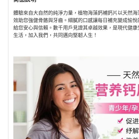
體驗來自大自然的純淨力量，植物海藻鈣補鈣片以天然海
效助您強健骨骼與牙齒。細膩的口感讓每日補充變成愉悅
給您安心與信賴。數千用戶見證其卓越效果，是現代健康
生活，加入我們，共同邁向堅韌人生！