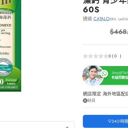
藻鈣 青少
60S
通過
CATALO
SKU: Lw016
$468
正
常
價
0
(
0
)
格
Joey@Taih
有疑問歡
網店限定 海外地區配
缺貨
💡24小