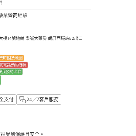
們
藥業營商經驗
樓14號地鋪 樂誠大藥房 朗屏西鐵站B2出口
業時間及地圖
我電話預約睇貨
按我
預約睇貨
全支付
24／7客戶服務
這裡受到保護且安全。