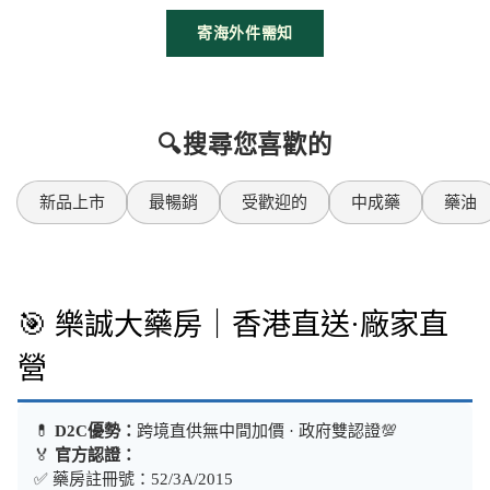
寄海外件需知
🔍搜尋您喜歡的
新品上市
最暢銷
受歡迎的
中成藥
藥油
🎯 樂誠大藥房｜香港直送·廠家直
營
💊
D2C優勢：
跨境直供無中間加價 · 政府雙認證💯
🏅
官方認證：
✅ 藥房註冊號：52/3A/2015