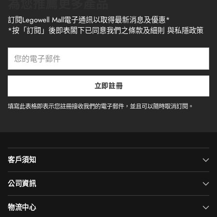
為您推薦更多產品
訂閱Legowell Mall電子通訊以取得最新消息及優惠*
*按「訂閱」後即表閣下已同意我們之條款及細則 與私隱政策
您
的
電
子
立即註冊
郵
件
填寫此表格即表示您註冊接收我們的電子郵件，並且可以隨時取消訂閱。
客戶須知
公司資訊
物流中心