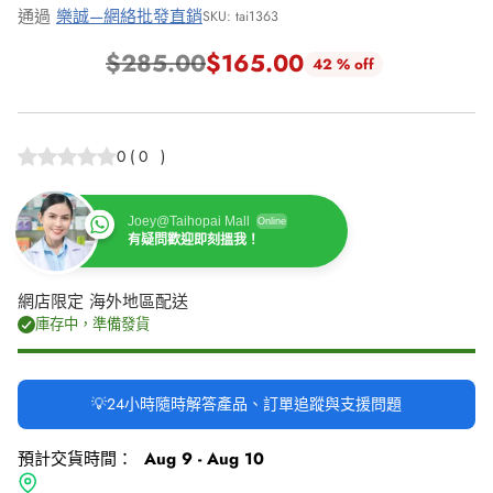
通過
樂誠—網絡批發直銷
SKU: tai1363
$285.00
$165.00
42 % off
正
常
價
0
(
0
)
格
Joey@Taihopai Mall
Online
有疑問歡迎即刻搵我！
網店限定 海外地區配送
庫存中，準備發貨
💡24小時隨時解答產品、訂單追蹤與支援問題
預計交貨時間：
Aug 9 - Aug 10