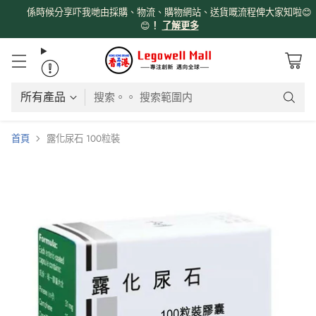
係時候分享吓我哋由採購、物流、購物網站、送貨嘅流程俾大家知啦😊
😊
！
了解更多
搜索。。 搜索範圍内
首頁
露化尿石 100粒裝