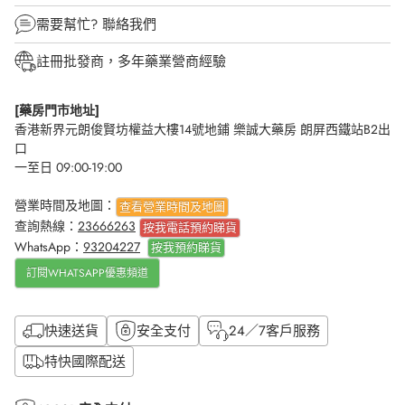
需要幫忙?
聯絡我們
註冊批發商，多年藥業營商經驗
[藥房門市地址]
香港新界元朗俊賢坊權益大樓14號地鋪 樂誠大藥房 朗屏西鐵站B2出
口
一至日 09:00-19:00
營業時間及地圖：
查看營業時間及地圖
查詢熱線：
23666263
按我電話預約睇貨
WhatsApp：
93204227
按我
預約睇貨
訂閱WHATSAPP優惠頻道
快速送貨
安全支付
24／7客戶服務
特快國際配送