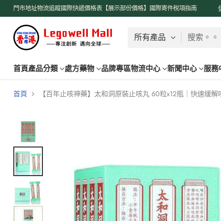
了解更多
門市地址
物流追蹤
國際快遞價格表【展示部份價格】
國際寄件稅項指南
搜索。。
首頁
產品分類
處方藥物
品牌專區
物流中心
新聞中心
服務
首頁
【百年止咳神藥】太和洞原裝止咳丸 60粒x12瓶｜快速緩解咳嗽痰