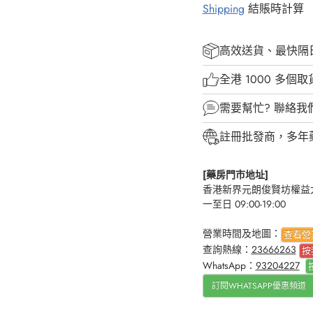
Shipping
結賬時計算
高效送貨、最快隔
全港 1000 多個
需要幫忙?
聯絡我
註冊批發商，多年
[藥房門市地址]
香港新界元朗俊賢坊權益大
一至日 09:00-19:00
營業時間及地圖：
查看營
查詢熱線：
23666263
按
WhatsApp：
93204227
訂閱WHATSAPP優惠頻道