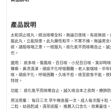
產品說明
太和洞止咳丸，統治咳嗽全科，無論日夜咳，有痰無痰，
服此丸，立能除患。此丸藥性和平，不寒不燥，無論男女
痰，諸般咳喘之患，一經服丸，痰化氣平而咳嗽自止，誠
也。
適用： 痰多咳、傷風咳、百日咳、小兒百日咳、寅卯時
聲嘶、鼻流清涕、頑痰不化呼吸艱難、老人氣喘咳、中年
咳，頑痰不化，呼吸困難，久咳不愈，咳至飲食不能，夜
特效。
功能： 痰化氣平而咳嗽自止，誠久咳治本之良劑，療肺
用法用量： 每日三次.早午晚各服一次，成人每次服十粒
二粒，幼孩酌减，清茶送服。 推薦入口含化，效果最佳。