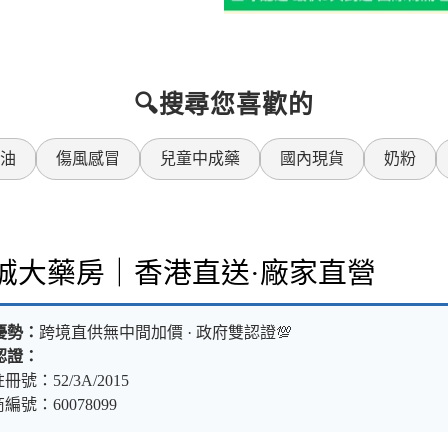
🔍搜尋您喜歡的
油
傷風感冒
兒童中成藥
國內現貨
奶粉
樂誠大藥房｜香港直送·廠家直營
優勢：
跨境直供無中間加價 · 政府雙認證💯
認證：
冊號：52/3A/2015
編號：60078099