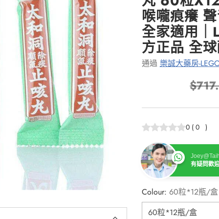
丸 60粒X
喉嚨痕癢 
全家適用｜LE
方正品 全
通過
樂誠大藥房-LEGO
$717
正
常
價
0
(
0
)
格
Joey@Taih
有疑問歡
Colour:
60粒*12瓶/盒