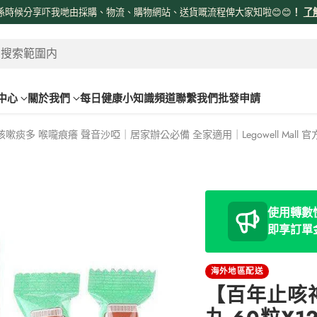
係時候分享吓我哋由採購、物流、購物網站、送貨嘅流程俾大家知啦😊😊
！
了
 搜索範圍内
中心
關於我們
每日健康小知識頻道
聯繫我們
批發申請
多 喉嚨痕癢 聲音沙啞｜居家辦公必備 全家適用｜Legowell Mall 
使用轉數快
即享訂單
海外地區配送
【百年止咳