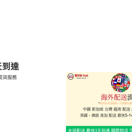
車
天到達
提貨服務