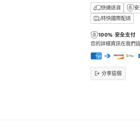
快速送貨
安
特快國際配送
100% 安全支付
您的詳細資訊在我們
分享這個
將
產
品
添
加
到
購
物