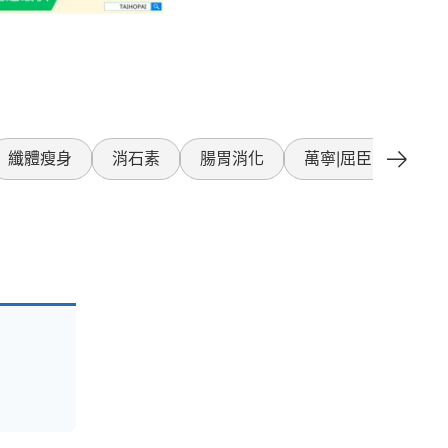
纖體瘦身
消石素
腸胃消化
萬寧|屈臣氏產品