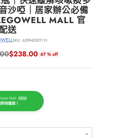
12瓶｜快速緩解咳嗽痰多
聲音沙啞｜居家辦公必備
GOWELL MALL 官
球配送
WELL
SKU: 630942001115
.00
$238.00
67 % off
opai Mall
Online
迎即刻搵我！