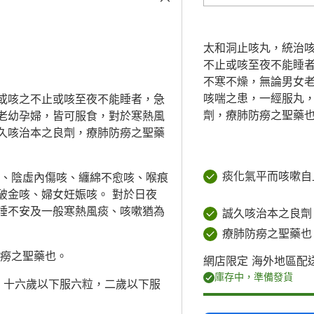
太和洞止咳丸，統治
不止或咳至夜不能睡
不寒不燥，無論男女
咳喘之患，一經服丸
或咳之不止或咳至夜不能睡者，急
劑，療肺防癆之聖藥
老幼孕婦，皆可服食，對於寒熱風
久咳治本之良劑，療肺防癆之聖藥
痰化氣平而咳嗽自
咳、陰虛內傷咳、纏綿不愈咳、喉痕
破金咳、婦女妊娠咳。 對於日夜
睡不安及一般寒熱風痰、咳嗽猶為
誠久咳治本之良劑
療肺防癆之聖藥也
防癆之聖藥也。
網店限定 海外地區配
庫存中，準備發貨
，十六歲以下服六粒，二歲以下服