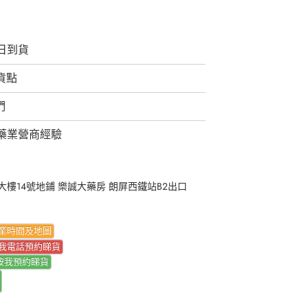
日到貨
取貨點
們
藥業營商經驗
樓14號地鋪 樂誠大藥房 朗屏西鐵站B2出口
業時間及地圖
我電話預約睇貨
按我
預約睇貨