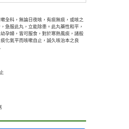
咳嗽全科，無論日夜咳，有痰無痰，或咳之
者，急服此丸，立能除患。此丸藥性和平，
老幼孕婦，皆可服食，對於寒熱風痰，諸般
，痰化氣平而咳嗽自止，誠久咳治本之良
也
止
送