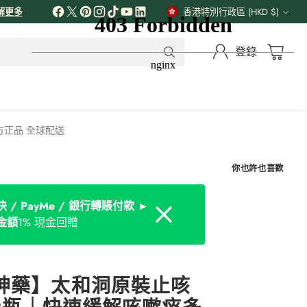
解更多
香港特別行政區 (HKD $)
貨
幣
登錄
官方正品 全球配送
你也許也喜歡
 / PayMe / 銀行轉賬付款 ►
Dismiss
金額
1% 現金回贈
神藥】太和洞原裝止咳