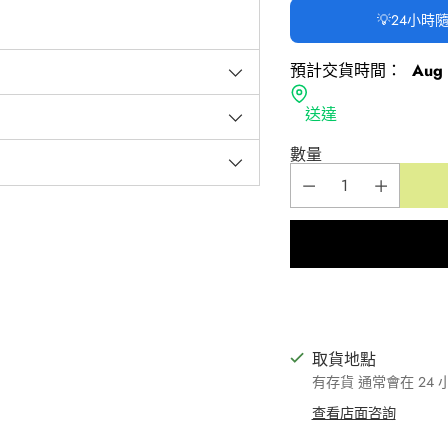
💡24小
預計交貨時間：
Aug 
送達
數量
取貨地點
有存貨 通常會在 24
查看店面咨詢