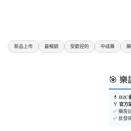
新品上市
最暢銷
受歡迎的
中成藥
藥
🎯 
💊
D2C
🏅
官方
✅ 藥房註
✅ 批發商