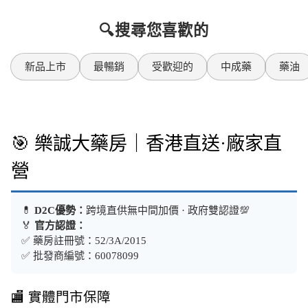
🔍搜尋您喜歡的
新品上市
最暢銷
受歡迎的
中成藥
藥油
🎯 樂誠大藥房｜香港直送·廠家直
營
💊
D2C優勢：
跨境直供無中間加價 · 政府雙認證💯
🏅
官方認證：
✅ 藥房註冊號：52/3A/2015
✅ 批發商編號：60078099
🏬 實體門市保障