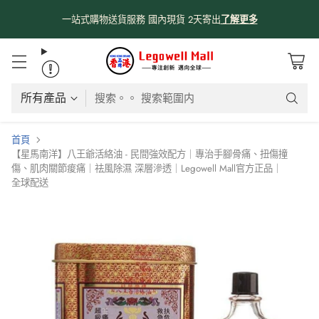
係時候分享吓我哋由採購、物流、購物網站、送貨嘅流程俾大家知啦😊
😊
！
了解更多
搜索。。 搜索範圍内
首頁
【星馬南洋】八王爺活絡油 - 民間強效配方｜專治手腳骨痛、扭傷撞
傷、肌肉關節痠痛｜祛風除濕 深層滲透｜Legowell Mall官方正品｜
全球配送