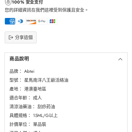
100% 安全支付
您的詳細資訊在我們這裡受到保護且安全。
分享這個
將
產
商品說明
品
添
品牌： Abtei
加
到
型號： 星馬南洋八王爺活絡油
購
產地： 港澳臺地區
物
適合年齡： 成人
車
清涼油藥油： 刮痧葯油
具體規格： 15ML/G以上
計價單位： 單品裝