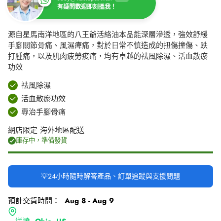
有疑問歡迎即刻搵我！
源自星馬南洋地區的八王爺活絡油本品能深層滲透，強效舒緩
手腳關節骨痛、風濕痺痛，對於日常不慎造成的扭傷撞傷、跌
打腫痛，以及肌肉疲勞痠痛，均有卓越的祛風除濕、活血散瘀
功效
祛風除濕
活血散瘀功效
專治手腳骨痛
網店限定 海外地區配送
庫存中，準備發貨
💡24小時隨時解答產品、訂單追蹤與支援問題
預計交貨時間：
Aug 8 - Aug 9