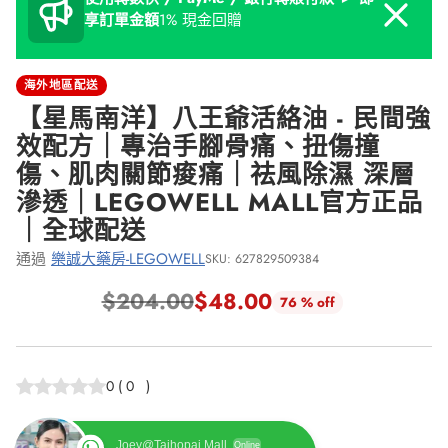
Dismiss
享訂單金額
1% 現金回贈
海外地區配送
【星馬南洋】八王爺活絡油 - 民間強
效配方｜專治手腳骨痛、扭傷撞
傷、肌肉關節痠痛｜祛風除濕 深層
滲透｜LEGOWELL MALL官方正品
｜全球配送
通過
樂誠大藥房-LEGOWELL
SKU: 627829509384
$204.00
$48.00
76 % off
正
常
價
0
(
0
)
格
Joey@Taihopai Mall
Online