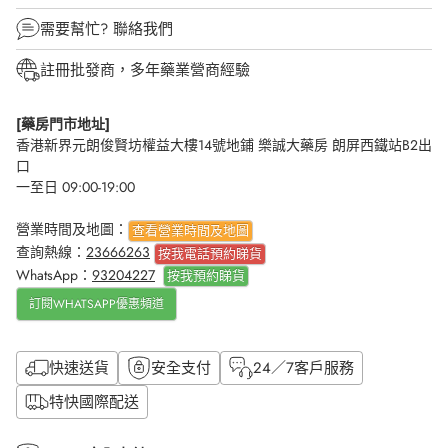
需要幫忙?
聯絡我們
註冊批發商，多年藥業營商經驗
[藥房門市地址]
香港新界元朗俊賢坊權益大樓14號地鋪 樂誠大藥房 朗屏西鐵站B2出
口
一至日 09:00-19:00
營業時間及地圖：
查看營業時間及地圖
查詢熱線：
23666263
按我電話預約睇貨
WhatsApp：
93204227
按我
預約睇貨
訂閱WHATSAPP優惠頻道
快速送貨
安全支付
24／7客戶服務
特快國際配送