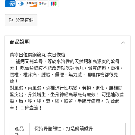
分享這個
將
產
商品說明
品
添
萬寧出位價銅筋丸 次日恢復
加
， 補鈣又補軟骨，等於水溶性的天然鈣和高濃度的軟骨
到
素！ 吃葡萄糖胺不能改善就吃銅筋丸，骨質疏鬆，頸椎，
購
腰椎、椎疼痛、腫脹、僵硬、無力感、嘎嘎作響都很見
物
效！
車
對風濕，內風濕，骨椎退行性病變，勞損，退化，腰椎間
盤突出，骨質增生，坐骨神經痛等癥有療效！ 可迅速改善
頸，肩，腰，腿，背，腳，膝蓋，手腕等痛癥。 功效超
卓！ 口碑壹流！
產品
保持骨骼韌性，打造鋼筋鐵骨