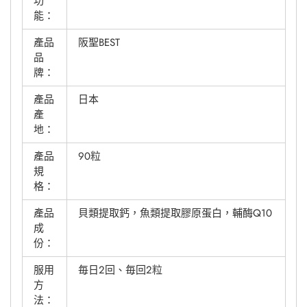
功
能：
產品
阪聖BEST
品
牌：
產品
日本
產
地：
產品
90粒
規
格：
產品
貝類提取鈣，魚類提取膠原蛋白，輔酶Q10
成
份：
服用
毎日2回、毎回2粒
方
法：