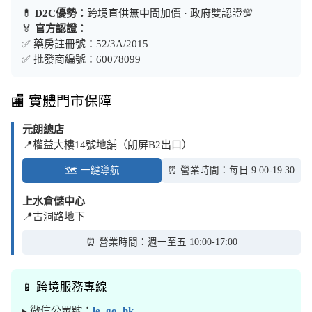
💊
D2C優勢：
跨境直供無中間加價 · 政府雙認證💯
🏅
官方認證：
✅ 藥房註冊號：52/3A/2015
✅ 批發商編號：60078099
🏬 實體門市保障
元朗總店
📍權益大樓14號地舖（朗屏B2出口）
🗺️ 一鍵導航
⏰ 營業時間：每日 9:00-19:30
上水倉儲中心
📍古洞路地下
⏰ 營業時間：週一至五 10:00-17:00
📱 跨境服務專線
▸ 微信公眾號：
le_go_hk