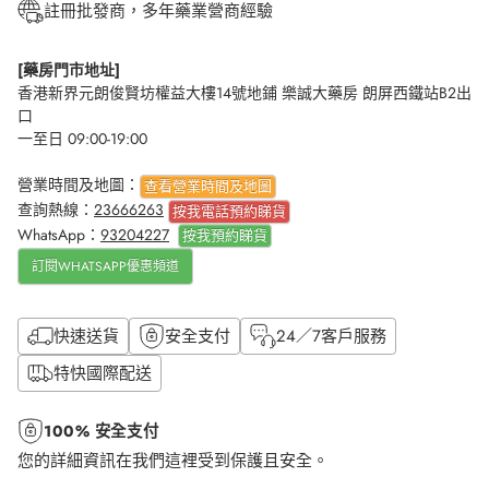
註冊批發商，多年藥業營商經驗
[藥房門市地址]
香港新界元朗俊賢坊權益大樓14號地鋪 樂誠大藥房 朗屏西鐵站B2出
口
一至日 09:00-19:00
營業時間及地圖：
查看營業時間及地圖
查詢熱線：
23666263
按我電話預約睇貨
WhatsApp：
93204227
按我
預約睇貨
訂閱WHATSAPP優惠頻道
快速送貨
安全支付
24／7客戶服務
特快國際配送
100% 安全支付
您的詳細資訊在我們這裡受到保護且安全。