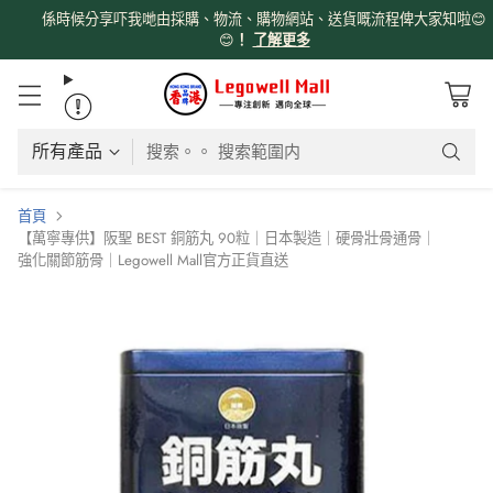
係時候分享吓我哋由採購、物流、購物網站、送貨嘅流程俾大家知啦😊
😊
！
了解更多
搜索。。 搜索範圍内
首頁
【萬寧專供】阪聖 BEST 銅筋丸 90粒｜日本製造｜硬骨壯骨通骨｜
強化關節筋骨｜Legowell Mall官方正貨直送