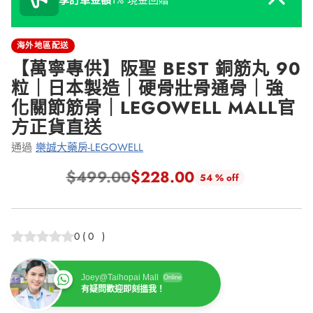
享訂單金額
1% 現金回贈
海外地區配送
【萬寧專供】阪聖 BEST 銅筋丸 90
粒｜日本製造｜硬骨壯骨通骨｜強
化關節筋骨｜LEGOWELL MALL官
方正貨直送
通過
樂誠大藥房-LEGOWELL
$499.00
$228.00
54 % off
正
常
價
0
(
0
)
格
Joey@Taihopai Mall
Online
有疑問歡迎即刻搵我！