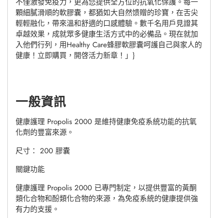
不僅激發免疫力，更為您提供全方位的抗氧化保護。每一
購
顆細膩滑順的軟膠囊，都猶如大自然馈贈的珍寶，在舌尖
物
輕輕融化，帶來溫和舒適的口感體驗。數千名用戶見證其
車
卓越效果，成就眾多健康生活方式中的必備品。現在就加
入他們行列，用Healthy Care蜂膠軟膠囊呵護自己與家人的
健康！立即購買，開啓活力新章！」}
一般資訊
健康護理 Propolis 2000 是維持健康免疫系統功能的抗氧
化劑的豐富來源。
尺寸： 200 膠囊
關鍵功能
健康護理 Propolis 2000 已專門制定，以提供豐富的黃酮
類化合物和酚類化合物的來源，為免疫系統的健康提供強
有力的支援。