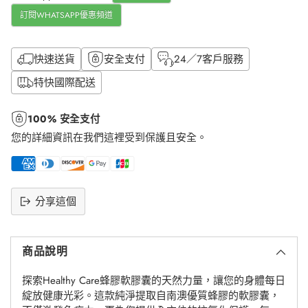
訂閱WHATSAPP優惠頻道
快速送貨
安全支付
24／7客戶服務
特快國際配送
100% 安全支付
您的詳細資訊在我們這裡受到保護且安全。
分享這個
將
產
商品說明
品
添
探索Healthy Care蜂膠軟膠囊的天然力量，讓您的身體每日
加
綻放健康光彩。這款純淨提取自南澳優質蜂膠的軟膠囊，
到