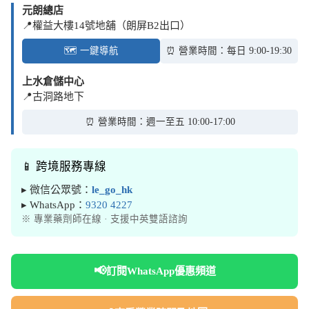
元朗總店
📍權益大樓14號地舖（朗屏B2出口）
🗺️ 一鍵導航
⏰ 營業時間：每日 9:00-19:30
上水倉儲中心
📍古洞路地下
⏰ 營業時間：週一至五 10:00-17:00
📱 跨境服務專線
▸ 微信公眾號：
le_go_hk
▸ WhatsApp：
9320 4227
※ 專業藥劑師在線 · 支援中英雙語諮詢
📢
訂閱WhatsApp優惠頻道