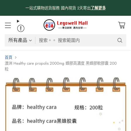
係時候分享吓我哋由採購、物流、購物網站、送貨嘅流程俾大家知啦😊
😊
！
了解更多
搜索。。 搜索範圍内
首頁
澳洲 Healthy care propolis 2000mg 蜂膠高濃度 黑蜂膠軟膠囊 200
粒