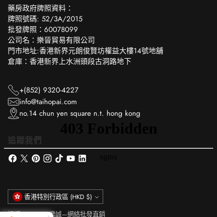
‎藥房政府牌照資料：
牌照號碼: 52/3A/2015
批發牌照：60078099
公司名：樂晉貿易有限公司
門市地址:香港新界元朗俊賢坊權益大樓14號地舖
倉庫：香港新界上水洲頭段古洞路地下
+(852) 9320-4227
info@taihopai.com
no.14 chun yen square n.t. hong kong
追蹤我們
貨
香港特別行政區 (HKD $)
幣
版權 © 2026,
樂誠—網絡批發直銷