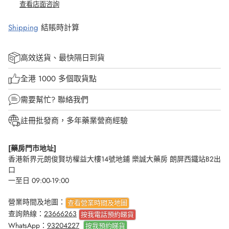
查看店面咨詢
Shipping
結賬時計算
高效送貨、最快隔日到貨
全港 1000 多個取貨點
需要幫忙?
聯絡我們
註冊批發商，多年藥業營商經驗
[藥房門市地址]
香港新界元朗俊賢坊權益大樓14號地鋪 樂誠大藥房 朗屏西鐵站B2出
口
一至日 09:00-19:00
營業時間及地圖：
查看營業時間及地圖
查詢熱線：
23666263
按我電話預約睇貨
WhatsApp：
93204227
按我
預約睇貨