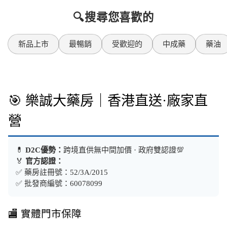
🔍搜尋您喜歡的
新品上市
最暢銷
受歡迎的
中成藥
藥油
🎯 樂誠大藥房｜香港直送·廠家直
營
💊
D2C優勢：
跨境直供無中間加價 · 政府雙認證💯
🏅
官方認證：
✅ 藥房註冊號：52/3A/2015
✅ 批發商編號：60078099
🏬 實體門市保障