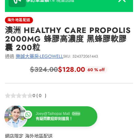
享訂單金額
1% 現金回贈
海外地區配送
澳洲 HEALTHY CARE PROPOLIS
2000MG 蜂膠高濃度 黑蜂膠軟膠
囊 200粒
通過
樂誠大藥房-LEGOWELL
SKU: 524372061443
$324.00
$128.00
60 % off
正
常
價
0
(
0
)
格
Joey@Taihopai Mall
Online
有疑問歡迎即刻搵我！
網店限定 海外地區配送