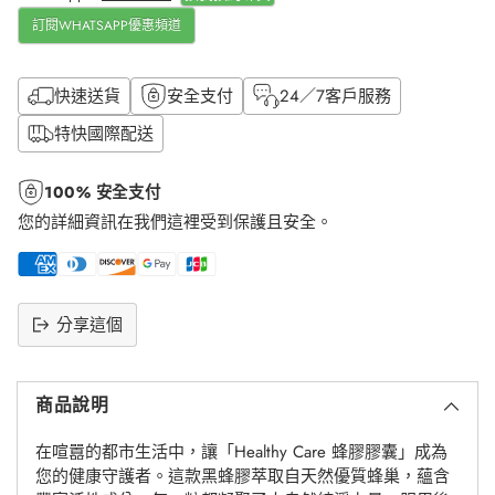
訂閱WHATSAPP優惠頻道
快速送貨
安全支付
24／7客戶服務
特快國際配送
100% 安全支付
您的詳細資訊在我們這裡受到保護且安全。
分享這個
將
產
商品說明
品
添
在喧囂的都市生活中，讓「Healthy Care 蜂膠膠囊」成為
加
您的健康守護者。這款黑蜂膠萃取自天然優質蜂巢，蘊含
到