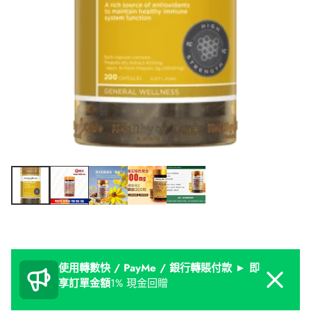
使用轉數快 / PayMe / 銀行轉賬付款 ► 即
Dismiss
享訂單金額
1% 現金回贈