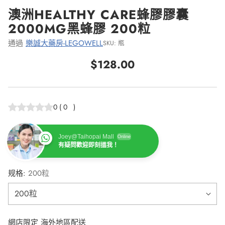
澳洲HEALTHY CARE蜂膠膠囊
2000MG黑蜂膠 200粒
通過
樂誠大藥房-LEGOWELL
SKU: 瓶
$128.00
正
常
價
0
(
0
)
格
Joey@Taihopai Mall
Online
有疑問歡迎即刻搵我！
规格:
200粒
網店限定 海外地區配送