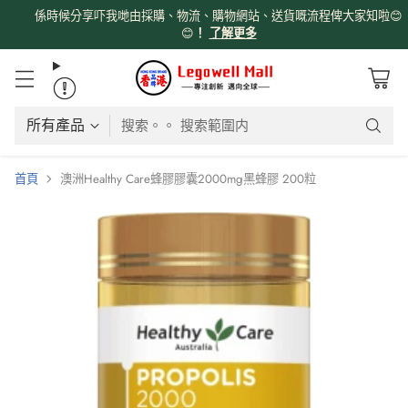
係時候分享吓我哋由採購、物流、購物網站、送貨嘅流程俾大家知啦😊
😊
！
了解更多
搜索。。 搜索範圍内
首頁
澳洲Healthy Care蜂膠膠囊2000mg黑蜂膠 200粒