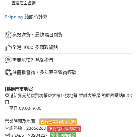
查看店面咨詢
Shipping
結賬時計算
高效送貨、最快隔日到貨
全港 1000 多個取貨點
需要幫忙?
聯絡我們
註冊批發商，多年藥業營商經驗
[藥房門市地址]
香港新界元朗俊賢坊權益大樓14號地鋪 樂誠大藥房 朗屏西鐵站B2出
口
一至日 09:00-19:00
營業時間及地圖：
查看營業時間及地圖
查詢熱線：
23666263
按我電話預約睇貨
WhatsApp：
93204227
按我
預約睇貨