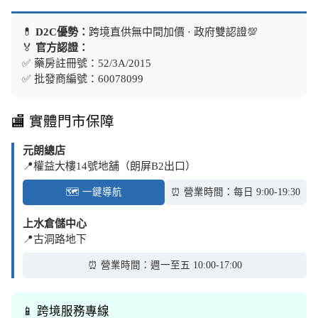
💊
D2C優勢：
跨境直供無中間加價 · 政府雙認證💯
🏅
官方認證：
✅ 藥房註冊號：52/3A/2015
✅ 批發商編號：60078099
🏬 實體門市保障
元朗總店
📍權益大樓14號地舖（朗屏B2出口）
🗺️ 一鍵導航
⏰ 營業時間：每日 9:00-19:30
上水倉儲中心
📍古洞路地下
⏰ 營業時間：週一至五 10:00-17:00
📱 跨境服務專線