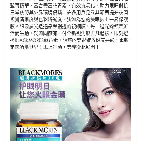
藍莓精華，富含豐富花青素，有效抗氧化，助力眼睛對抗
到
日常疲勞與外界環境侵襲。許多用戶見證其顯著提升夜間
購
視覺清晰度與色彩辨識度，猶如為您的雙眼披上一層保護
物
膜。想像晨光透過晶瑩剔透的視網膜，每一道光線都是鮮
車
活而生動，就如同擁有一付全新視角般非凡體驗。即刻選
擇BLACKMORES藍莓素，讓您的雙眼綻放健康亮彩，重新
定義清晰世界！馬上行動，美麗從此展開！