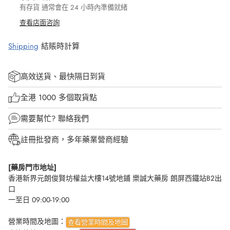
有存貨 通常會在 24 小時內準備就緒
查看店面咨詢
Shipping
結賬時計算
高效送貨、最快隔日到貨
全港 1000 多個取貨點
需要幫忙?
聯絡我們
註冊批發商，多年藥業營商經驗
[藥房門市地址]
香港新界元朗俊賢坊權益大樓14號地鋪 樂誠大藥房 朗屏西鐵站B2出
口
一至日 09:00-19:00
營業時間及地圖：
查看營業時間及地圖