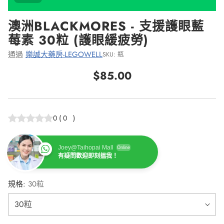
澳洲BLACKMORES - 支援護眼藍
莓素 30粒 (護眼緩疲勞)
通過
樂誠大藥房-LEGOWELL
SKU: 瓶
$85.00
正
常
價
0
(
0
)
格
Joey@Taihopai Mall
Online
有疑問歡迎即刻搵我！
規格:
30粒