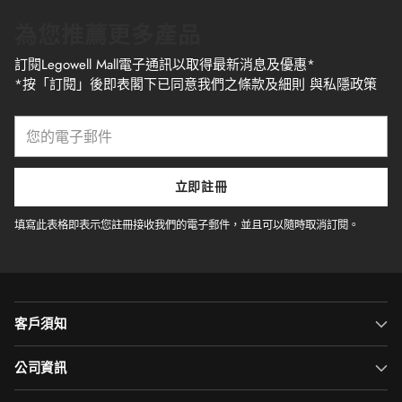
為您推薦更多產品
訂閱Legowell Mall電子通訊以取得最新消息及優惠*
*按「訂閱」後即表閣下已同意我們之條款及細則 與私隱政策
您
的
電
子
立即註冊
郵
件
填寫此表格即表示您註冊接收我們的電子郵件，並且可以隨時取消訂閱。
客戶須知
公司資訊