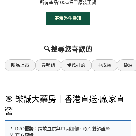
所有產品100%保證原裝正貨
寄海外件需知
🔍搜尋您喜歡的
新品上市
最暢銷
受歡迎的
中成藥
藥油
🎯 樂誠大藥房｜香港直送·廠家直
營
💊
D2C優勢：
跨境直供無中間加價 · 政府雙認證💯
🏅
官方認證：