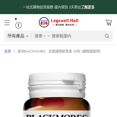
係時候分享吓我哋由採購、物流、購物網站、送貨嘅流程俾大家知啦😊
😊
！
了解更多
搜索。。 搜索範圍内
首頁
澳洲BLACKMORES - 支援護眼藍莓素 30粒 (護眼緩疲勞)