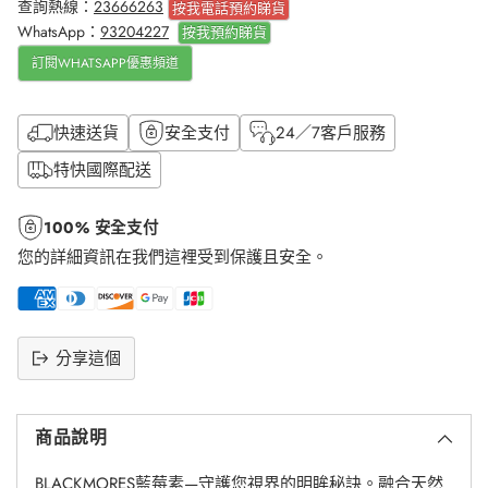
查詢熱線：
23666263
按我電話預約睇貨
WhatsApp：
93204227
按我
預約睇貨
訂閱WHATSAPP優惠頻道
快速送貨
安全支付
24／7客戶服務
特快國際配送
100% 安全支付
您的詳細資訊在我們這裡受到保護且安全。
分享這個
將
產
商品說明
品
添
BLACKMORES藍莓素—守護您視界的明眸秘訣。融合天然
加