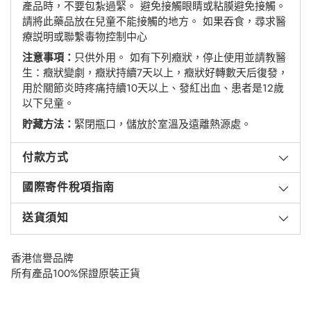
產品時，不要包紮過緊。 避免接觸眼睛或粘膜避免接觸。
請將此藥品放在兒童不能接觸的地方。 如果吞食，尋求醫
療説明或聯繫毒物控制中心
注意事項：
只供外用。 如有下列癥狀，停止使用並請教醫
生：癥狀變劇，癥狀持續7天以上，癥狀好轉數天后復發，
用於關節炎時疼痛持續10天以上、發紅出血、患者是12歲
以下兒童。
貯藏方法：
緊閉瓶口，儲放於室溫及遠離熱源處。
付款方式
國際寄件稅項指南
送貨須知
香港信譽品牌
所有產品100%保證原裝正貨