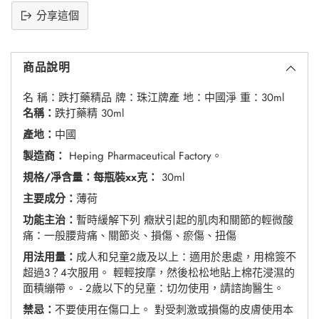
分享這個
將
產
商品說明
品
添
名 稱：跌打藥精
品 牌：珠江牌
產 地：中國
淨 重：30ml
加
名稱：
跌打藥精 30ml
到
購
產地：
中國
物
製造商：
Heping Pharmaceutical Factory。
車
規格/凈含量：每瓶裝xx克：
30ml
主要成分：
薄荷
功能主治：
暫時緩解下列 癥狀引起的肌肉和關節的輕微酸
痛：一般腰背痛、關節炎、損傷、瘀傷、扭傷
用法用量：
成人和兒童2歲及以上：適用於患處，用棉簽不
超過3？4次服用。 輕輕按摩，然後松松地貼上棉花浸濕的
面積繃帶。 - 2歲以下的兒童：切勿使用，請諮詢醫生。
禁忌：
不要使用在傷口上。 對受刺激或損傷的皮膚使用本