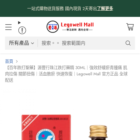
一站式購物送貨服務 國內現貨 2天寄出
了解更多
搜索。。 搜索範圍内
首頁
【百年跌打聖藥】源豐行珠江跌打藥精 30ML｜強效舒緩瘀青腫痛 肌
肉拉傷 關節扭傷｜活血散瘀 快速恢復｜Legowell Mall 官方正品 全球
配送