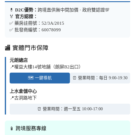
💊
D2C優勢：
跨境直供無中間加價 · 政府雙認證💯
🏅
官方認證：
✅ 藥房註冊號：52/3A/2015
✅ 批發商編號：60078099
🏬 實體門市保障
元朗總店
📍權益大樓14號地舖（朗屏B2出口）
🗺️ 一鍵導航
⏰ 營業時間：每日 9:00-19:30
上水倉儲中心
📍古洞路地下
⏰ 營業時間：週一至五 10:00-17:00
📱 跨境服務專線