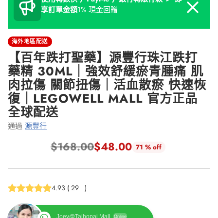
Dismiss
享訂單金額
1% 現金回贈
海外地區配送
【百年跌打聖藥】源豐行珠江跌打
藥精 30ML｜強效舒緩瘀青腫痛 肌
肉拉傷 關節扭傷｜活血散瘀 快速恢
復｜LEGOWELL MALL 官方正品
全球配送
通過
源豐行
$168.00
$48.00
71 % off
正
常
價
4.93
(
29
)
格
Joey@Taihopai Mall
Online