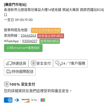
[藥房門市地址]
香港新界元朗俊賢坊權益大樓14號地鋪 樂誠大藥房 朗屏西鐵站B2出
口
一至日 09:00-19:00
營業時間及地圖：
查看營業時間及地圖
查詢熱線：
23666263
按我電話預約睇貨
WhatsApp：
93204227
按我
預約睇貨
訂閱WHATSAPP優惠頻道
快速送貨
安全支付
24／7客戶服務
特快國際配送
100% 安全支付
您的詳細資訊在我們這裡受到保護且安全。