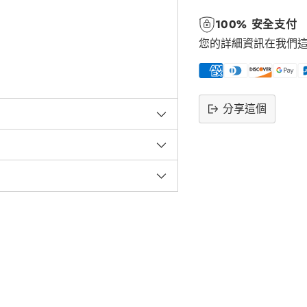
100% 安全支付
您的詳細資訊在我們
分享這個
將
產
品
添
加
到
購
物
車