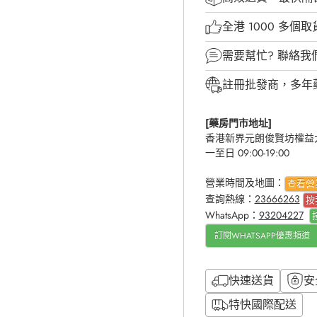
全港 1000 多個
需要幫忙?
聯絡我
註冊批發商，多年
[藥房門市地址]
香港新界元朗俊賢坊權益大
一至日 09:00-19:00
營業時間及地圖：
查看營
查詢熱線：
23666263
按
WhatsApp：
93204227
訂閱WHATSAPP優惠頻道
快速送貨
安
特快國際配送