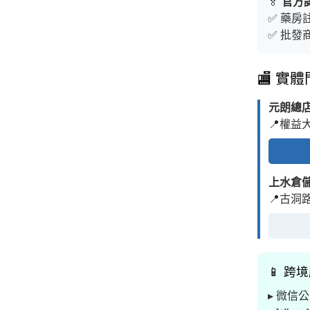
🏅
官方
✅ 藥房註
✅ 批發商
🏬 實
元朗總
📍權益
上水倉
📍古洞
📱 跨
▸ 微信