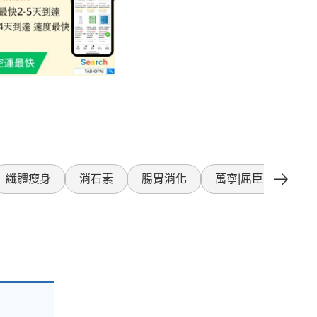
纖體瘦身
消石素
腸胃消化
萬寧|屈臣氏產品