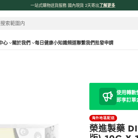
一站式購物送貨服務 國內現貨 2天寄出
了解更多
 搜索範圍内
中心
關於我們
每日健康小知識頻道
聯繫我們
批發申請
使用轉數快
即享訂單
海外地區配送
榮進製藥 DI