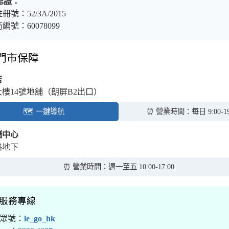
認證：
冊號：52/3A/2015
編號：60078099
體門市保障
店
大樓14號地舖（朗屏B2出口）
🗺️ 一鍵導航
⏰ 營業時間：每日 9:00-19
儲中心
路地下
⏰ 營業時間：週一至五 10:00-17:00
境服務專線
公眾號：
le_go_hk