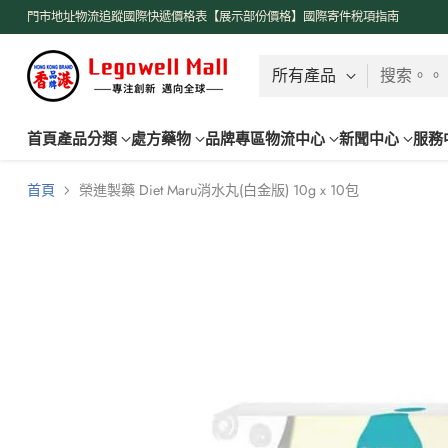
門市地址
物流追蹤
國際快遞價格表【展示部份價格】
國際寄件稅項指南
搜索。。
首頁
產品分類
處方藥物
品牌專區
物流中心
新聞中心
服務
首頁
榮進製藥 Diet Maru消水丸(白金版) 10g x 10包