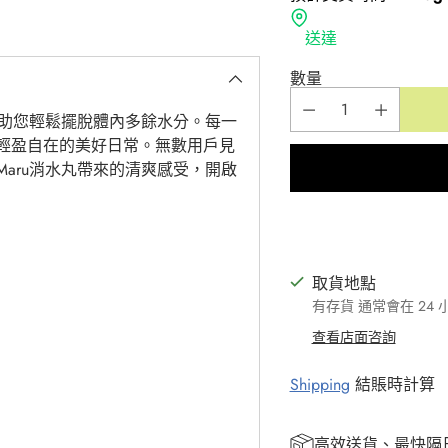
送達
數量
計，助您輕鬆擺脫體內多餘水分。每一
輕盈自在的美好日常。無數用戶見
Maru消水丸帶來的清爽感受，開啟
取貨地點
有存貨 通常會在 24
查看店面咨詢
Shipping
結賬時計算
高效送貨、最快隔