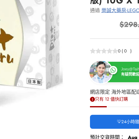
版) 10G X
通過
樂誠大藥房-LEGO
$298
正
常
價
0
(
0
)
格
Joey@Taih
有疑問歡
網店限定 海外地區配
只有 12 儘快訂購
💡24小
預計交貨時間：
Aug 