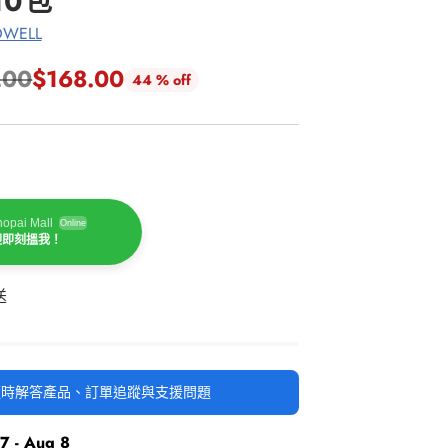
 10包
WELL
.00
$168.00
44 % off
opai Mall
Online
迎即刻搵我！
送
時隨時解答產品、訂單追蹤與支援問題
7 - Aug 8