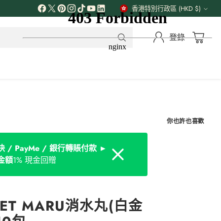
香港特別行政區 (HKD $)
貨
幣
登錄
你也許也喜歡
 / PayMe / 銀行轉賬付款 ►
Dismiss
金額
1% 現金回贈
ET MARU消水丸(白金