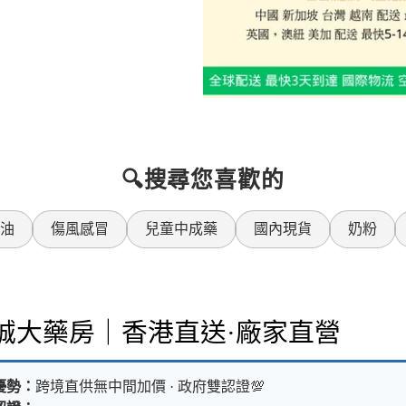
🔍搜尋您喜歡的
油
傷風感冒
兒童中成藥
國內現貨
奶粉
樂誠大藥房｜香港直送·廠家直營
優勢：
跨境直供無中間加價 · 政府雙認證💯