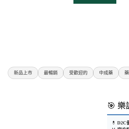
新品上市
最暢銷
受歡迎的
中成藥
藥
🎯 
💊
D2C