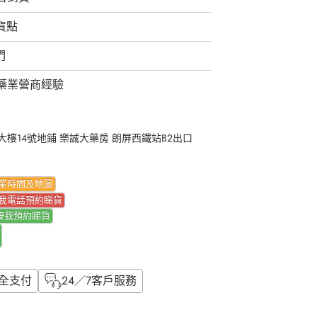
取貨點
們
藥業營商經驗
樓14號地鋪 樂誠大藥房 朗屏西鐵站B2出口
業時間及地圖
我電話預約睇貨
按我
預約睇貨
全支付
24／7客戶服務