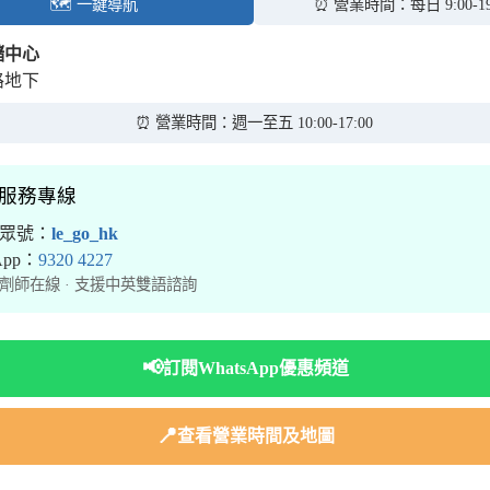
🗺️ 一鍵導航
⏰ 營業時間：每日 9:00-19
儲中心
路地下
⏰ 營業時間：週一至五 10:00-17:00
境服務專線
公眾號：
le_go_hk
sApp：
9320 4227
劑師在線 · 支援中英雙語諮詢
📢
訂閱WhatsApp優惠頻道
📍
查看營業時間及地圖