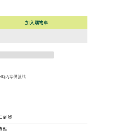
加入購物車
 小時內準備就緒
日到貨
取貨點