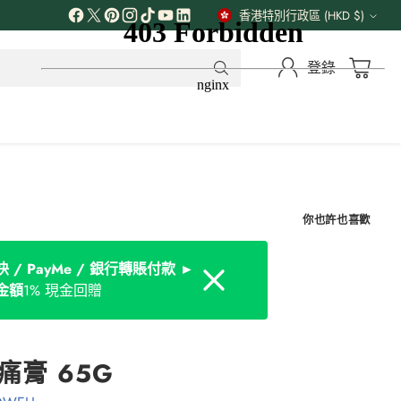
解更多
香港特別行政區 (HKD $)
貨
幣
登錄
你也許也喜歡
 / PayMe / 銀行轉賬付款 ►
Dismiss
金額
1% 現金回贈
痛膏 65G