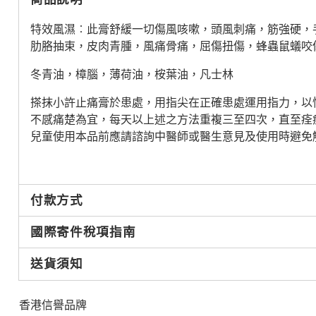
特效風濕︰此膏舒緩一切傷風咳嗽，頭風刺痛，筋強硬，
肋胳抽束，皮肉青腫，風痛骨痛，屈傷扭傷，蜂蟲鼠蟻咬
冬青油，樟腦，薄荷油，桉葉油，凡士林
搽抹小許止痛膏於患處，用指尖在正確患處運用指力，以
不感痛楚為宜，每天以上述之方法重複三至四次，直至痊
兒童使用本品前應請諮詢中醫師或醫生意見及使用時避免
付款方式
國際寄件稅項指南
送貨須知
香港信譽品牌