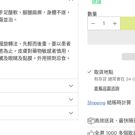
送達
手足酸軟，腳腿麻痹，身體不遂，
數量
傷並治。
慢旋轉法，先輕而後重，要以患者
癒為止。皮膚對藥物敏感者慎用，
觸及眼睛及黏膜。外用搽劑忌食。
取貨地點
有存貨 通常會在 24
查看店面咨詢
Shipping
結賬時計算
高效送貨、最快隔
全港 1000 多個