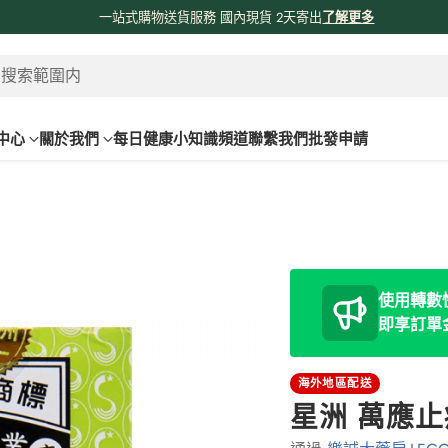
係時候分享吓我哋由採購、物流、購物網站、送貨嘅流程俾大家知啦😊😊
！
了
 搜索範圍内
中心
關於我們
每日健康小知識頻道
聯繫我們
批發申請
使用轉數快
即享訂單
海外地區配送
星洲 萬應止