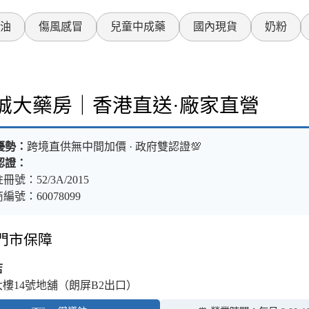
油
傷風感冒
兒童中成藥
國內現貨
奶粉
樂誠大藥房｜香港直送·廠家直營
優勢：
跨境直供無中間加價 · 政府雙認證💯
認證：
冊號：52/3A/2015
編號：60078099
體門市保障
店
大樓14號地舖（朗屏B2出口）