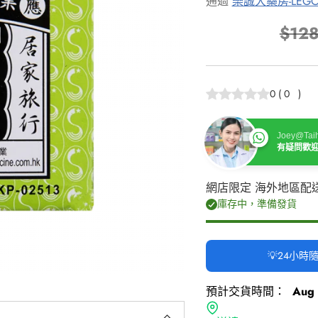
通過
樂誠大藥房-LEGO
$128
正
常
價
0
(
0
)
格
Joey@Taih
有疑問歡
網店限定 海外地區配
庫存中，準備發貨
💡24小
預計交貨時間：
Aug 