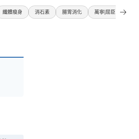
纖體瘦身
消石素
腸胃消化
萬寧|屈臣氏產品