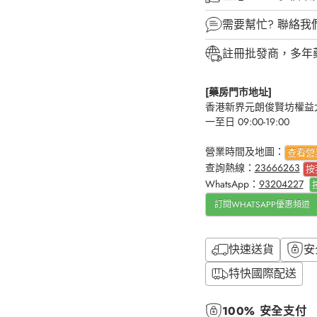
需要幫忙?
聯絡我
註冊批發商，多年
[藥房門市地址]
香港新界元朗俊賢坊權益大
一至日 09:00-19:00
營業時間及地圖：
查看營
查詢熱線：
23666263
按
WhatsApp：
93204227
訂閱WHATSAPP優惠頻道
快速送貨
安
特快國際配送
100% 安全支付