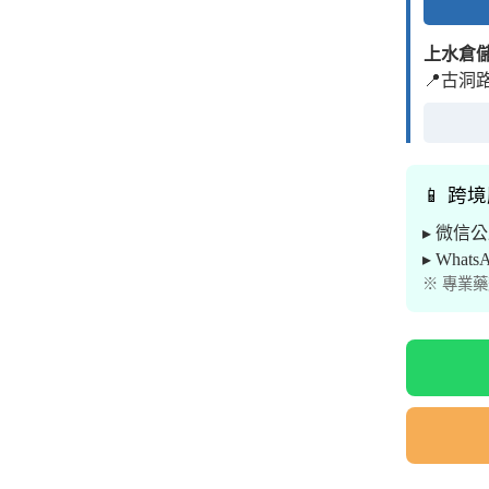
上水倉
📍古洞
📱 跨
▸ 微信
▸ What
※ 專業藥