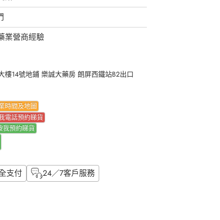
們
藥業營商經驗
樓14號地鋪 樂誠大藥房 朗屏西鐵站B2出口
業時間及地圖
我電話預約睇貨
按我
預約睇貨
全支付
24／7客戶服務