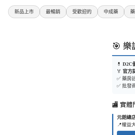
新品上市
最暢銷
受歡迎的
中成藥
藥
🎯 
💊
D2C
🏅
官方
✅ 藥房註
✅ 批發商
🏬 實
元朗總
📍權益