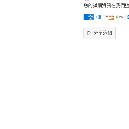
您的詳細資訊在我們
分享這個
將
產
品
添
加
到
購
物
車