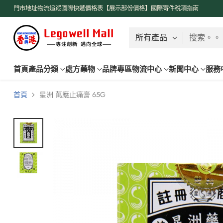
了解更多
門市地址
物流追蹤
國際快遞價格表【展示部份價格】
國際寄件稅項指南
搜索。。
首頁
產品分類
處方藥物
品牌專區
物流中心
新聞中心
服務
首頁
星洲 萬應止痛膏 65G