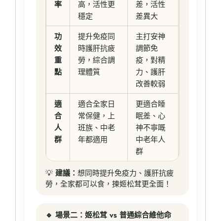
率
高，活性更
差，活性
穩定
差異大
功
提升免疫同
主打安神
效
時護肝抗疲
調節免
重
勞，綜合調
疫，對精
點
理體質
力、護肝
改善較弱
適
適合全家日
更適合睡
合
常保健，上
眠差、心
人
班族、中老
神不寧嘅
群
年都適用
中老年人
群
💡
建議：
想同時提升免疫力、護肝抗疲
勞，全家都可以食，揀姬松茸更全面！
🔹 場景二：姬松茸 vs 普通綜合維他命