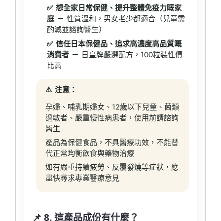
✅ 想全家日常保健、提升整體免疫力嘅家
庭
－ 性質溫和，男女老少都適合（兒童需
酌減並諮詢醫生）
✅ 信任日本保健品、追求高濃度高品質嘅
消費者
－ 日皇牌嚴選配方，100粒裝性價
比高
⚠️ 注意：
孕婦、哺乳期婦女、12歲以下兒童、菌類
過敏者、嚴重慢性病患者，使用前請諮詢
醫生
產品為保健食品，不具醫療功效，不能替
代正常均衡飲食與藥物治療
如有嚴重持續疲勞、反覆發燒等症狀，應
盡快尋求專業醫療意見
📌 8. 這產品成份有什麼？