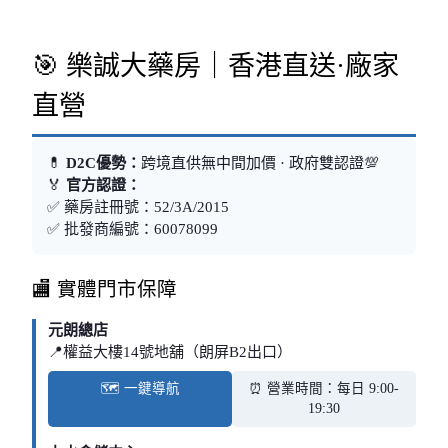
🎯 樂誠大藥房｜香港直送·廠家
直營
💊
D2C優勢：
跨境直供無中間加價 · 政府雙認證💯
🏅
官方認證：
✅ 藥房註冊號：52/3A/2015
✅ 批發商編號：60078099
🏬 實體門市保障
元朗總店
📍權益大樓14號地舖（朗屏B2出口）
🗺️ 一鍵導航
⏰ 營業時間：每日 9:00-
19:30