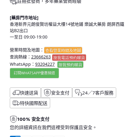
註冊批發商，多年藥業營商經驗
[藥房門市地址]
香港新界元朗俊賢坊權益大樓14號地鋪 樂誠大藥房 朗屏西鐵
站B2出口
一至日 09:00-19:00
營業時間及地圖：
查看營業時間及地圖
查詢熱線：
23666263
按我電話預約睇貨
WhatsApp：
93204227
按我
預約睇貨
訂閱WHATSAPP優惠頻道
快速送貨
安全支付
24／7客戶服務
特快國際配送
100% 安全支付
您的詳細資訊在我們這裡受到保護且安全。