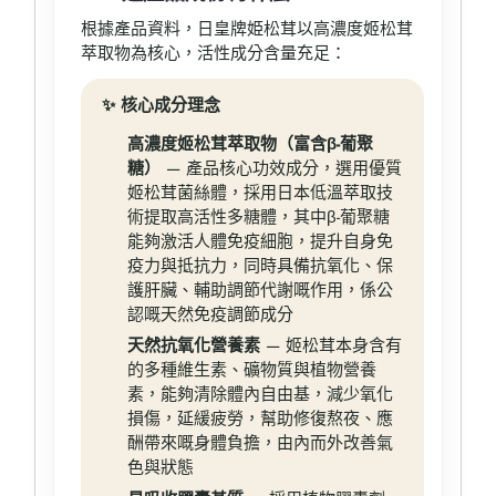
根據產品資料，日皇牌姫松茸以高濃度姬松茸
萃取物為核心，活性成分含量充足：
✨ 核心成分理念
高濃度姬松茸萃取物（富含β-葡聚
糖）
— 產品核心功效成分，選用優質
姬松茸菌絲體，採用日本低溫萃取技
術提取高活性多糖體，其中β-葡聚糖
能夠激活人體免疫細胞，提升自身免
疫力與抵抗力，同時具備抗氧化、保
護肝臟、輔助調節代謝嘅作用，係公
認嘅天然免疫調節成分
天然抗氧化營養素
— 姬松茸本身含有
的多種維生素、礦物質與植物營養
素，能夠清除體內自由基，減少氧化
損傷，延緩疲勞，幫助修復熬夜、應
酬帶來嘅身體負擔，由內而外改善氣
色與狀態