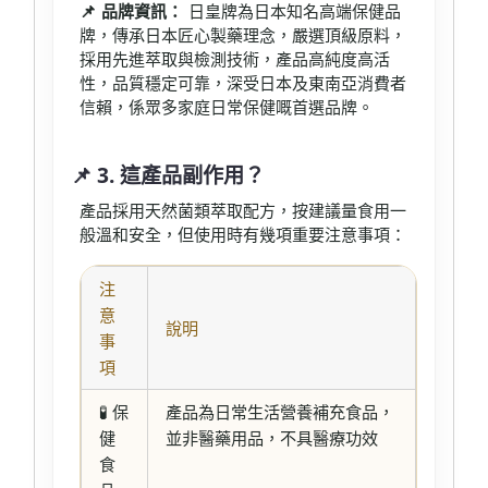
📌 品牌資訊：
日皇牌為日本知名高端保健品
牌，傳承日本匠心製藥理念，嚴選頂級原料，
採用先進萃取與檢測技術，產品高純度高活
性，品質穩定可靠，深受日本及東南亞消費者
信賴，係眾多家庭日常保健嘅首選品牌。
📌 3. 這產品副作用？
產品採用天然菌類萃取配方，按建議量食用一
般溫和安全，但使用時有幾項重要注意事項：
注
意
說明
事
項
🧪 保
產品為日常生活營養補充食品，
健
並非醫藥用品，不具醫療功效
食