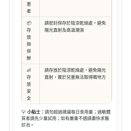
患
者
📦
請密封保存於陰涼乾燥處，避免
存
陽光直射及高溫潮濕
放
與
保
鮮
👶
請存放於陰涼乾燥處，避免陽光
存
直射，置於兒童無法取得嘅地方
放
安
全
💡
小貼士：
請勿超過建議每日食用量；過敏體
質者請先少量試用；如有嚴重不適請盡快求醫
診治。