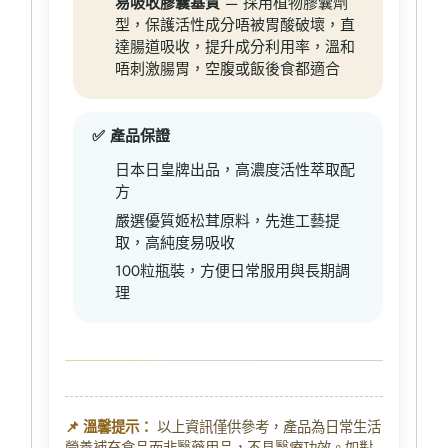
易吸收膠囊基質
— 採用植物膠囊劑
型，保護活性成分唔被胃酸破壞，直
達腸道吸收，提升成分利用率，溫和
唔刺激腸胃，空腹或飯後食都適合
✅ 產品保證
日本日皇牌出品，高濃度活性萃取配
方
嚴選優質姬松茸原料，先進工藝提
取，高純度易吸收
100粒瓶裝，方便日常服用與長期調
理
📌 溫馨提示：
以上資訊僅供參考，產品為日常生活
營養補充食品而非醫藥用品，不具醫療功效。如對