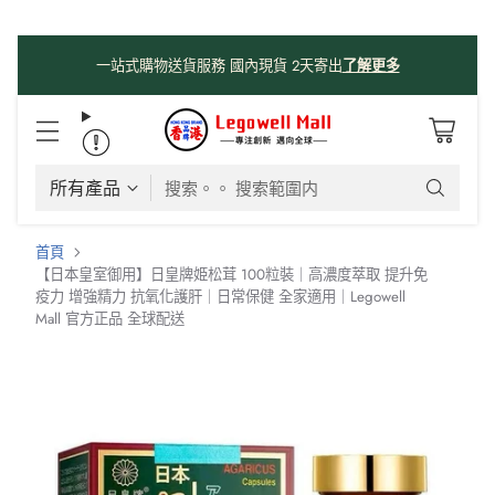
係時候分享吓我哋由採購、物流、購物網站、送貨嘅流程俾大家知
啦😊😊
！
了解更多
搜索。。 搜索範圍内
首頁
【日本皇室御用】日皇牌姫松茸 100粒裝｜高濃度萃取 提升免
疫力 增強精力 抗氧化護肝｜日常保健 全家適用｜Legowell
Mall 官方正品 全球配送