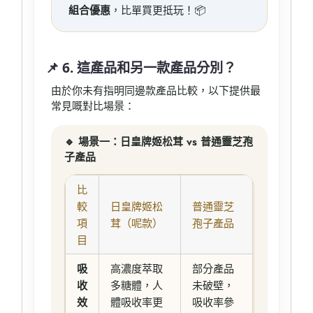
組合優惠
，比單買更抵玩！📦
📌 6. 這產品和另一款產品分別？
由於你未有指明同邊款產品比較，以下提供最
常見嘅對比場景：
🔹 場景一：日皇牌姬松茸 vs 普通靈芝孢
子產品
比
較
日皇牌姬松
普通靈芝
項
茸（呢款）
孢子產品
目
吸
高濃度萃取
部分產品
收
多糖體，人
未破壁，
效
體吸收率更
吸收率參