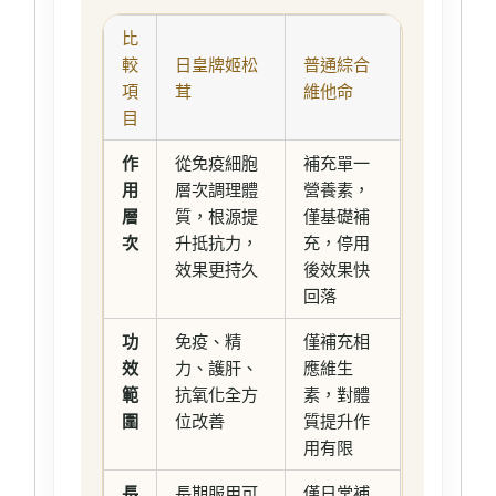
比
較
日皇牌姬松
普通綜合
項
茸
維他命
目
作
從免疫細胞
補充單一
用
層次調理體
營養素，
層
質，根源提
僅基礎補
次
升抵抗力，
充，停用
效果更持久
後效果快
回落
功
免疫、精
僅補充相
效
力、護肝、
應維生
範
抗氧化全方
素，對體
圍
位改善
質提升作
用有限
長
長期服用可
僅日常補