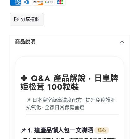
分享這個
將
產
商品說明
品
添
加
到
購
🍀 Q&A 產品解說 · 日皇牌
物
車
姫松茸 100粒裝
📌 日本皇室級高濃度配方 · 提升免疫護肝
抗氧化 · 全家日常保健首選
📌 1. 這產品懶人包一文睇晒
核心