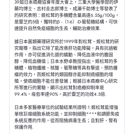
39屆日本癌癥協會年度大會上，三重大學醫學部的伊
藤均博士、志村圭志郎博士、成瀨千助博士等發表了
的研究表明：姬松茸的多糖體含量高達6.55g/100g，
是靈芝的5倍，獨特的β -（1-6）-D-葡萄糖結構，可快
速提升自然免疫細胞的生長，輔助治療效果.
據日本菌類藥理研究所於1999年對松茸、姬松茸的研
究報導，指出它除了能改善肝功能障礙，具有抗過敏
作用，亦可促進消化道的蠕動、降低血液中的膽固
醇、降低血糖值；日本水野卓教授指出，姬松茸的多
糖體、植物纖維、核酸、葡聚糖等具有擊退、預防腫
瘤的效力，而姬松茸的類固醇亦能抑制癌細胞的增
殖，使癌細胞不能任意發展；根據日本癌癥中心研究
所等進行的實驗，顯示出松茸對癌癥抑制率是
99.4%，痊愈率達90%，高於靈芝的功效4.5倍.
日本多家醫療單位的試驗結果所證明:1.姬松茸能增強
單核巨噬細胞系統功能，並抑制細胞****和調節免疫
系統反應的作用，從而阻撓病毒生長；且對肝、腎有
保護作用.