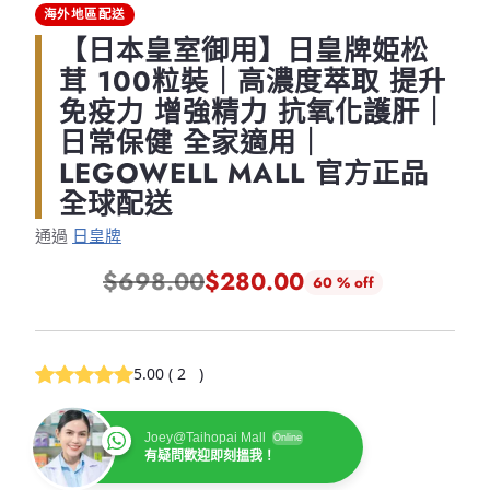
海外地區配送
【日本皇室御用】日皇牌姫松
茸 100粒裝｜高濃度萃取 提升
免疫力 增強精力 抗氧化護肝｜
日常保健 全家適用｜
LEGOWELL MALL 官方正品
全球配送
通過
日皇牌
$698.00
$280.00
60 % off
正
常
價
5.00
(
2
)
格
Joey@Taihopai Mall
Online
有疑問歡迎即刻搵我！