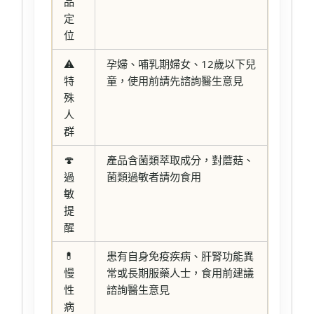
品
定
位
⚠️
孕婦、哺乳期婦女、12歲以下兒
特
童，使用前請先諮詢醫生意見
殊
人
群
🍄
產品含菌類萃取成分，對蘑菇、
過
菌類過敏者請勿食用
敏
提
醒
💊
患有自身免疫疾病、肝腎功能異
慢
常或長期服藥人士，食用前建議
性
諮詢醫生意見
病