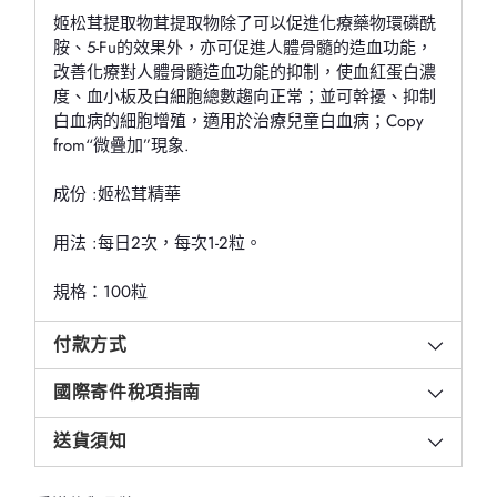
姬松茸提取物茸提取物除了可以促進化療藥物環磷酰
胺、5-Fu的效果外，亦可促進人體骨髓的造血功能，
改善化療對人體骨髓造血功能的抑制，使血紅蛋白濃
度、血小板及白細胞總數趨向正常；並可幹擾、抑制
白血病的細胞增殖，適用於治療兒童白血病；Copy
from“微疊加”現象.
成份 :姬松茸精華
用法 :每日2次，每次1-2粒。
規格：100粒
付款方式
國際寄件稅項指南
送貨須知