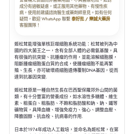
成分有過敏疑慮，或正服用其他藥物、有慢性疾
病，使用前建議諮詢醫生或藥劑師意見。如有任何
疑問，歡迎 WhatsApp 聯繫
泰好批 / 樂誠大藥房
客服團隊！
姬松茸能增強單核巨噬細胞系統功能：松茸被列為中
國的四大菌王之一，含有全部人體的必需氨基酸，具
有很強的抗突變、抗腫瘤的作用，並能溶解細胞膜，
阻斷腫瘤細胞蛋白質的合成，使腫瘤細胞不能再繁
殖、生長，亦可破壞癌細胞遺傳覆制DNA基因，從而
達到抗基因突變.
姬松茸原是一種自然生長在巴西聖保羅郊外山間的菌
類，有十分豐富的營養成份，如水溶性多糖體、維生
素、粗蛋白、粗脂肪、不飽和脂肪酸和鈉、鈉、鐵等
礦物質，具降血糖、增強免疫力、強心、調整血壓、
降膽固醇、抗血栓、抗病毒的作用.
日本於1974年成功人工栽培，並命名為姬松茸，在第