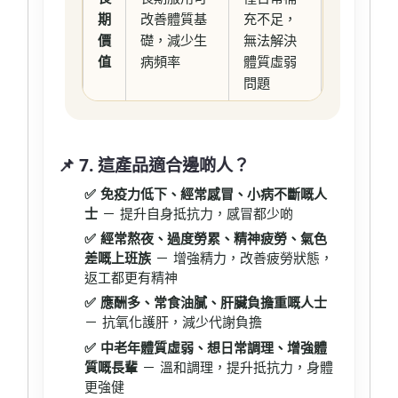
期
改善體質基
充不足，
價
礎，減少生
無法解決
值
病頻率
體質虛弱
問題
📌 7. 這產品適合邊啲人？
✅ 免疫力低下、經常感冒、小病不斷嘅人
士
－ 提升自身抵抗力，感冒都少啲
✅ 經常熬夜、過度勞累、精神疲勞、氣色
差嘅上班族
－ 增強精力，改善疲勞狀態，
返工都更有精神
✅ 應酬多、常食油膩、肝臟負擔重嘅人士
－ 抗氧化護肝，減少代謝負擔
✅ 中老年體質虛弱、想日常調理、增強體
質嘅長輩
－ 溫和調理，提升抵抗力，身體
更強健