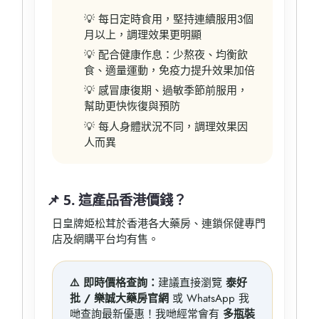
💡 每日定時食用，堅持連續服用3個
月以上，調理效果更明顯
💡 配合健康作息：少熬夜、均衡飲
食、適量運動，免疫力提升效果加倍
💡 感冒康復期、過敏季節前服用，
幫助更快恢復與預防
💡 每人身體狀況不同，調理效果因
人而異
📌 5. 這產品香港價錢？
日皇牌姫松茸於香港各大藥房、連鎖保健專門
店及網購平台均有售。
⚠️ 即時價格查詢：
建議直接瀏覽
泰好
批 / 樂誠大藥房官網
或 WhatsApp 我
哋查詢最新優惠！我哋經常會有
多瓶裝