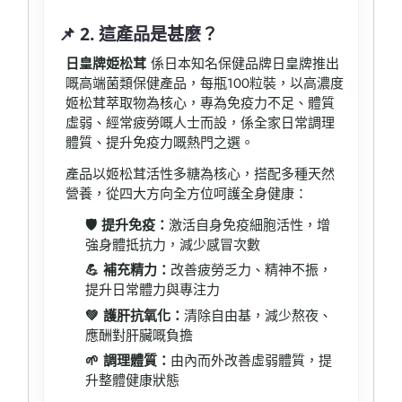
📌 2. 這產品是甚麼？
日皇牌姫松茸
係日本知名保健品牌日皇牌推出
嘅高端菌類保健產品，每瓶100粒裝，以高濃度
姬松茸萃取物為核心，專為免疫力不足、體質
虛弱、經常疲勞嘅人士而設，係全家日常調理
體質、提升免疫力嘅熱門之選。
產品以姬松茸活性多糖為核心，搭配多種天然
營養，從四大方向全方位呵護全身健康：
🛡️ 提升免疫：
激活自身免疫細胞活性，增
強身體抵抗力，減少感冒次數
💪 補充精力：
改善疲勞乏力、精神不振，
提升日常體力與專注力
💚 護肝抗氧化：
清除自由基，減少熬夜、
應酬對肝臟嘅負擔
🌱 調理體質：
由內而外改善虛弱體質，提
升整體健康狀態