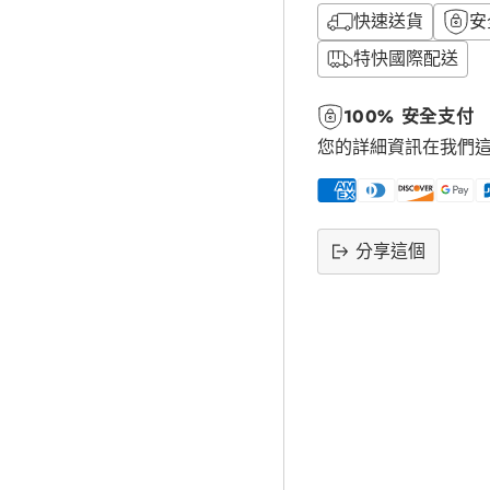
快速送貨
安
特快國際配送
100% 安全支付
您的詳細資訊在我們
分享這個
將
產
品
添
加
到
購
物