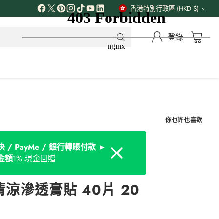
解更多
香港特別行政區 (HKD $)
貨
幣
登錄
你也許也喜歡
 / PayMe / 銀行轉賬付款 ►
Dismiss
金額
1% 現金回贈
清涼滲透膏貼 40片 20