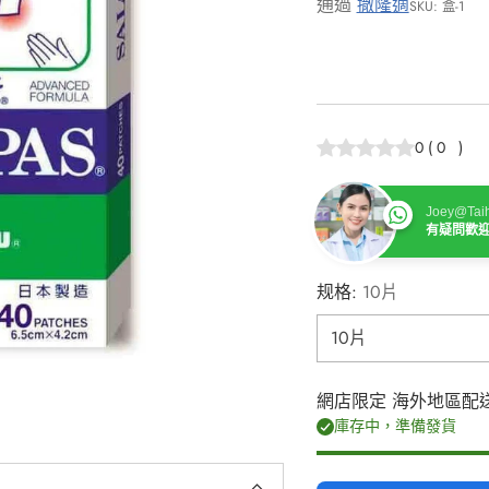
通過
撒隆適
SKU: 盒-1
0
(
0
)
Joey@Taih
有疑問歡
规格:
10片
網店限定 海外地區配
庫存中，準備發貨