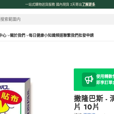
係時候分享吓我哋由採購、物流、購物網站、送貨嘅流程俾大家知啦😊😊
！
了
 搜索範圍内
中心
關於我們
每日健康小知識頻道
聯繫我們
批發申請
使用轉數快
即享訂單
撒隆巴斯 - 
片 10片