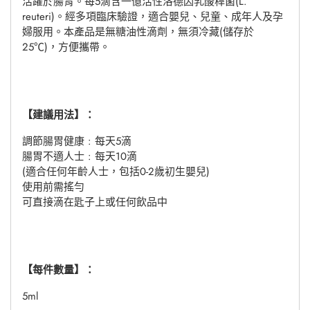
活躍於腸胃。每5滴含一億活性洛德因乳酸桿菌(L.
reuteri)。經多項臨床驗證，適合嬰兒、兒童、成年人及孕
婦服用。本產品是無糖油性滴劑，無須冷藏(儲存於
25℃)，方便攜帶。
【建議用法】：
調節腸胃健康 : 每天5滴
腸胃不適人士 : 每天10滴
(適合任何年齡人士，包括0-2歲初生嬰兒)
使用前需搖勻
可直接滴在匙子上或任何飲品中
【每件數量】：
5ml