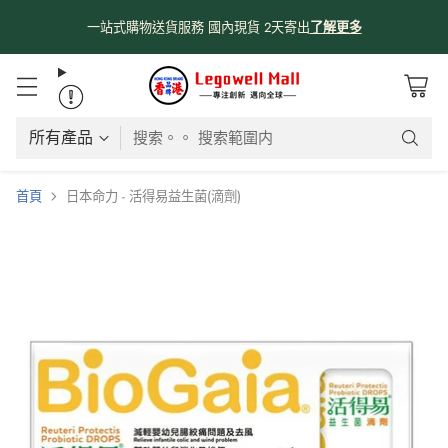
係時候分享吓我哋由採購、物流、購物網站、送貨嘅流程俾大家知啦😊
😊
！
了解更多
搜索。。 搜索範圍内
首頁
日本命力 - 活得易益生菌(滴劑)