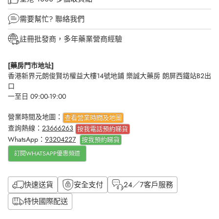
需要幫忙?
聯絡我們
註冊批發商，多年藥業營商經驗
[藥房門市地址]
香港新界元朗俊賢坊權益大樓14號地鋪 樂誠大藥房 朗屏西鐵站B2出
口
一至日 09:00-19:00
營業時間及地圖：
查看營業時間及地圖
查詢熱線：
23666263
按我電話預約睇貨
WhatsApp：
93204227
按我
預約睇貨
訂閱WHATSAPP優惠頻道
快速送貨
安全支付
24／7客戶服務
特快國際配送