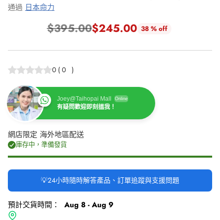
通過
日本命力
$395.00
$245.00
38 % off
正
常
價
0
(
0
)
格
Joey@Taihopai Mall
Online
有疑問歡迎即刻搵我！
網店限定 海外地區配送
庫存中，準備發貨
💡24小時隨時解答產品、訂單追蹤與支援問題
預計交貨時間：
Aug 8 - Aug 9