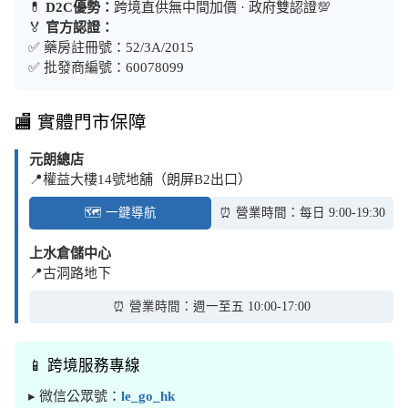
💊
D2C優勢：
跨境直供無中間加價 · 政府雙認證💯
🏅
官方認證：
✅ 藥房註冊號：52/3A/2015
✅ 批發商編號：60078099
🏬 實體門市保障
元朗總店
📍權益大樓14號地舖（朗屏B2出口）
🗺️ 一鍵導航
⏰ 營業時間：每日 9:00-19:30
上水倉儲中心
📍古洞路地下
⏰ 營業時間：週一至五 10:00-17:00
📱 跨境服務專線
▸ 微信公眾號：
le_go_hk