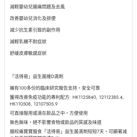
減輕嬰幼兒腸痛問題及去風
改善嬰幼兒消化及排便
減少抗生素引致的副作用
減輕乳糖不耐症狀
舒緩皮膚敏感症狀
「活得易」益生菌維D滴劑
擁有100多份的臨床研究報告支持，安全可靠
獲得改善免疫功能的專利配方: HK1125840, 12112385.4,
HK110508, 12107505.9
可直接服用或滴在飲品之中，方便使用
無色無味，絕不影響食物或飲品的質感及味道
腸絞痛寶寶服食「活得易」益生菌滴劑短短7天，可顯著減