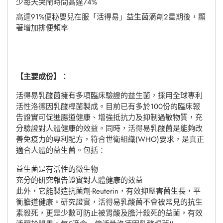
少每天哭鬧時間高達74%
高達91%便秘嬰兒在服「活得易」益生菌滴劑2星期後，顯
著增加排便頻率
【主要成份】：
活得易乳酸菌擁有多項臨床驗證的益生菌，採用全球專利
活性洛德因乳酸桿菌製成。目前已有多於100份的臨床報
告證實可促進腸道健康、增強抵抗力及抑制過敏物質，充
分驗證對人體健康的效益。同時，活得易乳酸菌是能夠改
善免疫力的專利配方，符合世衛組織(WHO)要求，是真正
適合人體的益生菌。包括：
益生菌是有活性的微生物
充分的研究報告證實對人體健康的效益
此外，它能製造抗菌劑-Reuterin，有效抑壓害菌生長，平
衡膽道健康。研究證實，活得易乳酸菌不會被常見的抗生
素殺死，更是少數可防止被胃酸及膽汁殺死的益菌，有效