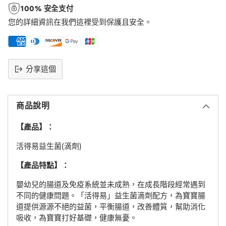
100% 安全支付
您的詳細資訊在我們這裡受到保護且安全。
分享這個
將
產
商品說明
品
添
【產品】：
加
到
活得易益生菌(滴劑)
購
物
【產品特點】：
車
嬰幼兒的腸道及免疫系統並未成熟，在成長階段經常遇到
不同的健康問題。「活得易」益生菌滴劑配方，為寶寶腸
道提供源源不絕的益菌，平衡腸道，改善體質，幫助消化
吸收，為寶寶打好基礎，健康無憂。