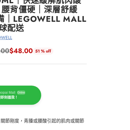
0ML｜快速緩解肌肉酸
痛 腰背僵硬｜深層舒緩
｜LEGOWELL MALL
全球配送
WELL
.00
$48.00
51 % off
opai Mall
Online
迎即刻搵我！
，關節剛度，青腫或腰酸引起的肌肉或關節