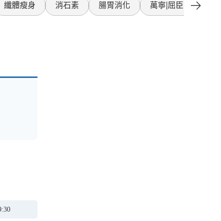
纖體瘦身
消石素
腸胃消化
萬寧|屈臣氏產品
:30