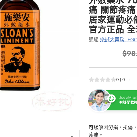
外敷藥水 7
痛 關節疼
居家運動必備
官方正品 
通過
樂誠大藥房-LEGO
$98
正
常
價
0
(
0
)
格
Joey@Taih
有疑問歡
可緩解因勞損，扭傷
疼痛。