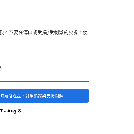
膜。不要在傷口或受損/受刺激的皮膚上使
送
時隨時解答產品、訂單追蹤與支援問題
7 - Aug 8