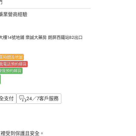
們
藥業營商經驗
樓14號地鋪 樂誠大藥房 朗屏西鐵站B2出口
業時間及地圖
我電話預約睇貨
按我
預約睇貨
全支付
24／7客戶服務
這裡受到保護且安全。