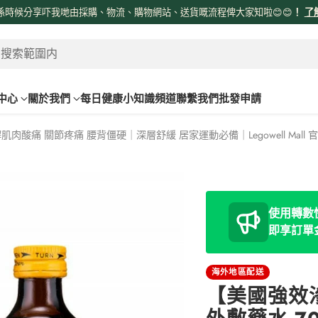
係時候分享吓我哋由採購、物流、購物網站、送貨嘅流程俾大家知啦😊😊
！
了
 搜索範圍内
中心
關於我們
每日健康小知識頻道
聯繫我們
批發申請
肌肉酸痛 關節疼痛 腰背僵硬｜深層舒緩 居家運動必備｜Legowell Mall
使用轉數快
即享訂單
海外地區配送
【美國強效滲