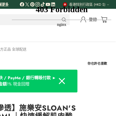
解更多
香港特別行政區 (HKD $)
貨
幣
登錄
 官方正品 全球配送
你也許也喜歡
 / PayMe / 銀行轉賬付款 ►
Dismiss
金額
1% 現金回贈
透】施樂安SLOAN'S