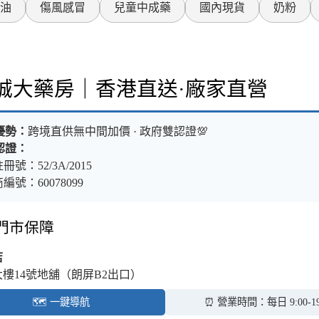
油
傷風感冒
兒童中成藥
國內現貨
奶粉
樂誠大藥房｜香港直送·廠家直營
優勢：
跨境直供無中間加價 · 政府雙認證💯
認證：
冊號：52/3A/2015
編號：60078099
體門市保障
店
大樓14號地舖（朗屏B2出口）
🗺️ 一鍵導航
⏰ 營業時間：每日 9:00-19