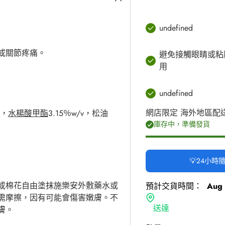
undefined
或關節疼痛。
避免接觸眼睛或粘
用
undefined
網店限定 海外地區配
v，
水楊酸甲酯
3.15％w/v，松油
庫存中，準備發貨
💡24小
或棉花
自由塗抹
施樂安外敷藥水或
預計交貨時間：
Aug 
需摩
擦
，因有可能會傷害嫩膚。不
送達
膚。