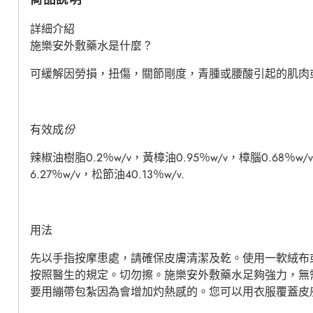
詳細介紹
施樂安外敷藥水是什麼？
可緩解因勞損，扭傷，關節剛度，青腫或腰酸引起的肌肉
有效成
份
辣椒油樹脂
0.2％w/v，黃樟油0.95％w/v，樟腦0.68％w/
6.27％w/v，松節油40.13％w/v.
用法
先以手指按摩患處
，
請確保皮膚清潔及乾。使用一軟絨布
按照醫生的規定。切勿
擦
。
施樂安外敷藥水
足夠
強
力
，無
要
用繃帶包紮
因
為
會增加灼熱感的。您可以用衣服覆蓋皮