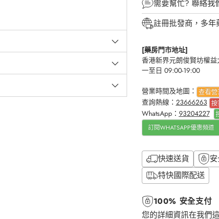
需要幫忙?
聯絡我
註冊批發商，多年
[藥房門市地址]
香港新界元朗俊賢坊權益大
一至日 09:00-19:00
營業時間及地圖：
查看營
查詢熱線：
23666263
按
WhatsApp：
93204227
訂閱WHATSAPP優惠頻道
快速送貨
安
特快國際配送
100% 安全支付
您的詳細資訊在我們