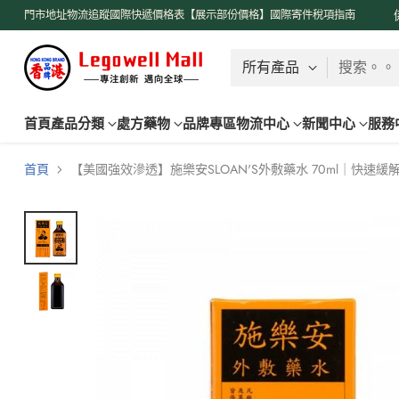
了解更多
門市地址
物流追蹤
國際快遞價格表【展示部份價格】
國際寄件稅項指南
搜索。。
首頁
產品分類
處方藥物
品牌專區
物流中心
新聞中心
服務
首頁
【美國強效滲透】施樂安SLOAN'S外敷藥水 70ml｜快速緩解