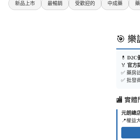
新品上市
最暢銷
受歡迎的
中成藥
藥
🎯 
💊
D2C
🏅
官方
✅ 藥房註
✅ 批發商
🏬 實
元朗總
📍權益