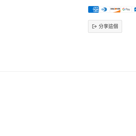
分享這個
將
產
品
添
加
到
購
物
車