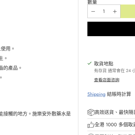
數量
上使用。
生。
取貨地點
酯的產品。
有存貨 通常會在 24
。
查看店面咨詢
Shipping
結賬時計算
高效送貨、最快隔
能接觸的地方。施樂安外敷藥水是
全港 1000 多個