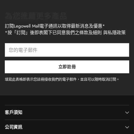
為您推薦更多產品
訂閱Legowell Mall電子通訊以取得最新消息及優惠*
*按「訂閱」後即表閣下已同意我們之條款及細則 與私隱政策
您
的
電
子
立即註冊
郵
件
填寫此表格即表示您註冊接收我們的電子郵件，並且可以隨時取消訂閱。
客戶須知
公司資訊