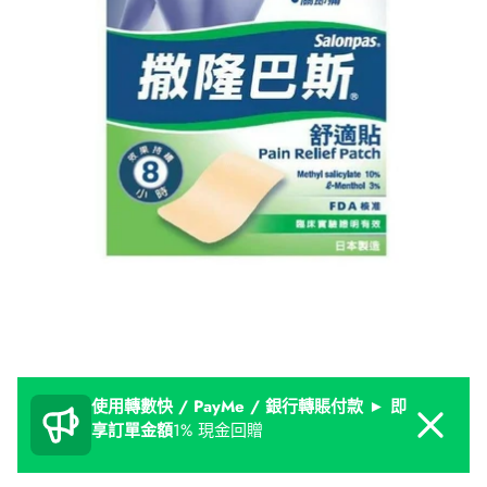
使用轉數快 / PayMe / 銀行轉賬付款 ► 即
Dismiss
享訂單金額
1% 現金回贈