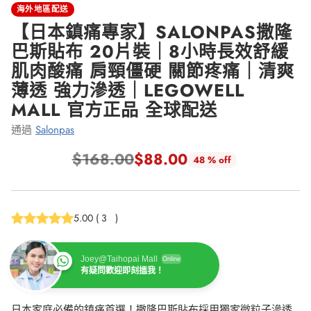
海外地區配送
【日本鎮痛專家】SALONPAS撒隆
巴斯貼布 20片裝｜8小時長效舒緩
肌肉酸痛 肩頸僵硬 關節疼痛｜清爽
薄透 強力滲透｜LEGOWELL
MALL 官方正品 全球配送
通過
Salonpas
$168.00
$88.00
48 % off
正
常
價
5.00
(
3
)
格
Joey@Taihopai Mall
Online
有疑問歡迎即刻搵我！
日本家庭必備的鎮痛首選！撒隆巴斯貼布採用獨家微粒子滲透