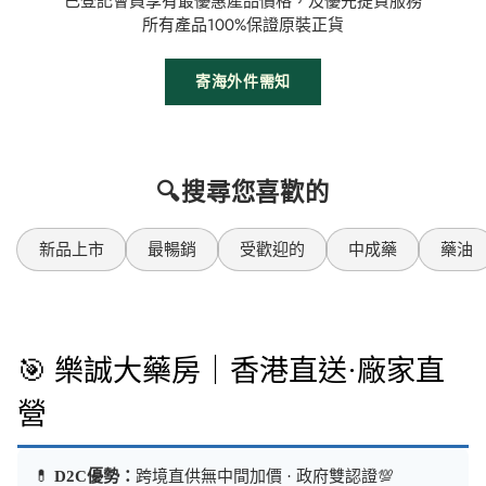
已登記會員享有最優惠產品價格，及優先提貨服務
所有產品100%保證原裝正貨
寄海外件需知
🔍搜尋您喜歡的
新品上市
最暢銷
受歡迎的
中成藥
藥油
🎯 樂誠大藥房｜香港直送·廠家直
營
💊
D2C優勢：
跨境直供無中間加價 · 政府雙認證💯