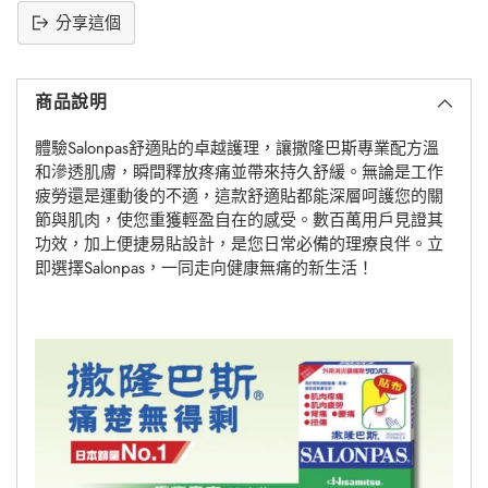
分享這個
將
產
商品說明
品
添
體驗Salonpas舒適貼的卓越護理，讓撒隆巴斯專業配方溫
加
和滲透肌膚，瞬間釋放疼痛並帶來持久舒緩。無論是工作
到
疲勞還是運動後的不適，這款舒適貼都能深層呵護您的關
購
節與肌肉，使您重獲輕盈自在的感受。數百萬用戶見證其
物
功效，加上便捷易貼設計，是您日常必備的理療良伴。立
車
即選擇Salonpas，一同走向健康無痛的新生活！