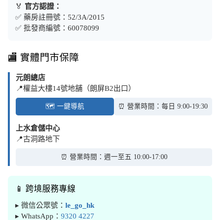
🏅
官方認證：
✅ 藥房註冊號：52/3A/2015
✅ 批發商編號：60078099
🏬 實體門市保障
元朗總店
📍權益大樓14號地舖（朗屏B2出口）
🗺️ 一鍵導航
⏰ 營業時間：每日 9:00-19:30
上水倉儲中心
📍古洞路地下
⏰ 營業時間：週一至五 10:00-17:00
📱 跨境服務專線
▸ 微信公眾號：
le_go_hk
▸ WhatsApp：
9320 4227