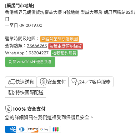
[藥房門市地址]
香港新界元朗俊賢坊權益大樓14號地鋪 樂誠大藥房 朗屏西鐵站B2出
口
一至日 09:00-19:00
營業時間及地圖：
查看營業時間及地圖
查詢熱線：
23666263
按我電話預約睇貨
WhatsApp：
93204227
按我
預約睇貨
訂閱WHATSAPP優惠頻道
快速送貨
安全支付
24／7客戶服務
特快國際配送
100% 安全支付
您的詳細資訊在我們這裡受到保護且安全。