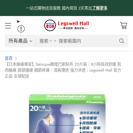
係時候分享吓我哋由採購、物流、購物網站、送貨嘅流程俾大家知啦😊
😊
！
了解更多
搜索。。 搜索範圍内
首頁
【日本鎮痛專家】Salonpas撒隆巴斯貼布 20片裝｜8小時長效舒緩 肌
肉酸痛 肩頸僵硬 關節疼痛｜清爽薄透 強力滲透｜Legowell Mall 官方
正品 全球配送