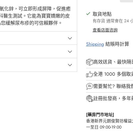
有高水準的氧化鋅，可立即形成屏障，促進癒
取貨地點
科醫生測試。它能為寶寶嬌嫩的皮
有存貨 通常會在 24
gth 成為您緩解尿布疹的可信賴夥伴。
查看店面咨詢
Shipping
結賬時計算
高效送貨、最快隔
全港 1000 多個
需要幫忙?
聯絡我
註冊批發商，多年
[藥房門市地址]
香港新界元朗俊賢坊權益大
一至日 09:00-19:00