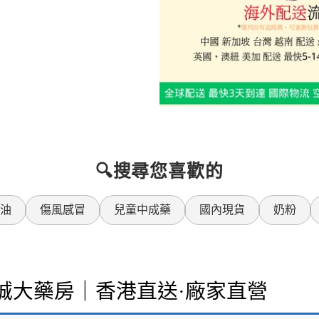
🔍搜尋您喜歡的
油
傷風感冒
兒童中成藥
國內現貨
奶粉
樂誠大藥房｜香港直送·廠家直營