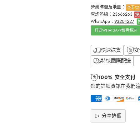
營業時間及地圖：
查看營
查詢熱線：
23666263
按
WhatsApp：
93204227
訂閱WHATSAPP優惠頻道
快速送貨
安
特快國際配送
100% 安全支付
您的詳細資訊在我們
分享這個
將
產