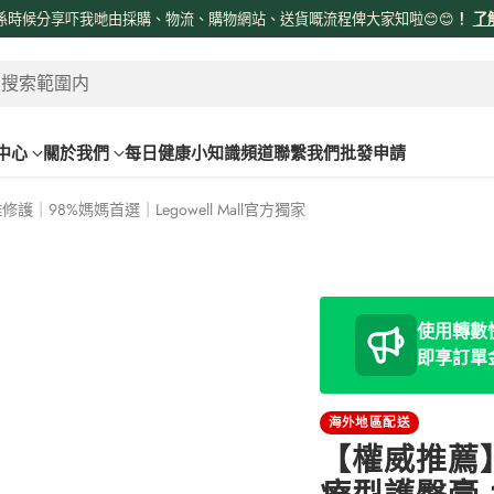
係時候分享吓我哋由採購、物流、購物網站、送貨嘅流程俾大家知啦😊😊
！
了
 搜索範圍内
中心
關於我們
每日健康小知識頻道
聯繫我們
批發申請
護｜98%媽媽首選｜Legowell Mall官方獨家
使用轉數快
即享訂單
海外地區配送
【權威推薦】