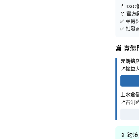
💊
D2C
🏅
官方
✅ 藥房註
✅ 批發商
🏬 實
元朗總
📍權益
上水倉
📍古洞
📱 跨