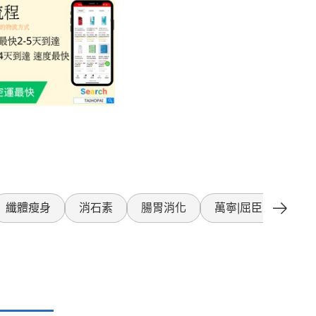
纖體瘦身
消石素
腸胃消化
萬寧|屈臣氏產品