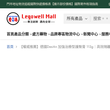
了解更多
門市地址
物流追蹤
國際快遞價格表【展示部份價格】
國際寄件稅項指南
搜索。。
首頁
產品分類
處方藥物
品牌專區
物流中心
新聞中心
服務
首頁
【權威推薦】德國Desitin 加強治療型護臀膏 113g｜高效隔離修