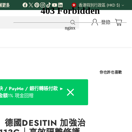
解更多
香港特別行政區 (HKD $)
貨
幣
登錄
你也許也喜歡
 / PayMe / 銀行轉賬付款 ►
Dismiss
金額
1% 現金回贈
德國DESITIN 加強治