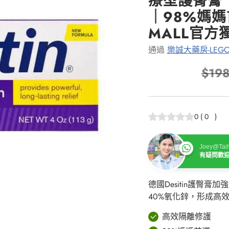
療型護臀膏 
｜98%媽媽
MALL官方
通過
樂誠大藥房-LEGO
$198
正
常
價
0
(
0
)
格
Joey@Taih
有疑問歡
德國Desitin護臀膏
40%氧化鋅，形成高
高效隔離修護