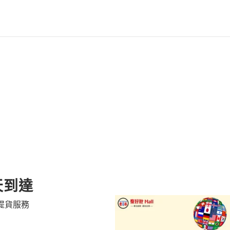
品
添
加
到
購
物
車
天到達
提貨服務