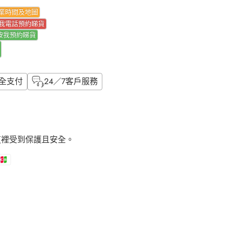
業時間及地圖
我電話預約睇貨
按我
預約睇貨
全支付
24／7客戶服務
這裡受到保護且安全。