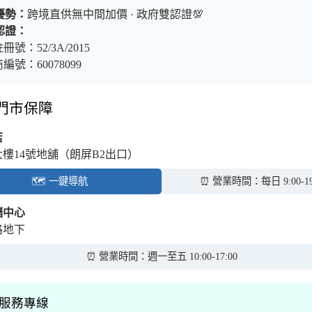
優勢：
跨境直供無中間加價 · 政府雙認證💯
認證：
冊號：52/3A/2015
編號：60078099
體門市保障
店
大樓14號地舖（朗屏B2出口）
🗺️ 一鍵導航
⏰ 營業時間：每日 9:00-19
儲中心
路地下
⏰ 營業時間：週一至五 10:00-17:00
境服務專線