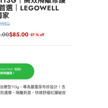
113G｜高效隔離修護
首選｜LEGOWELL
獨家
WELL
.00
$85.00
57 % off
opai Mall
Online
迎即刻搵我！
加強治療型113g，專為嚴重尿布疹設計！含
效防護層，隔離刺激、快速舒緩紅腫破皮