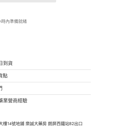
 小時內準備就緒
日到貨
取貨點
們
藥業營商經驗
樓14號地鋪 樂誠大藥房 朗屏西鐵站B2出口