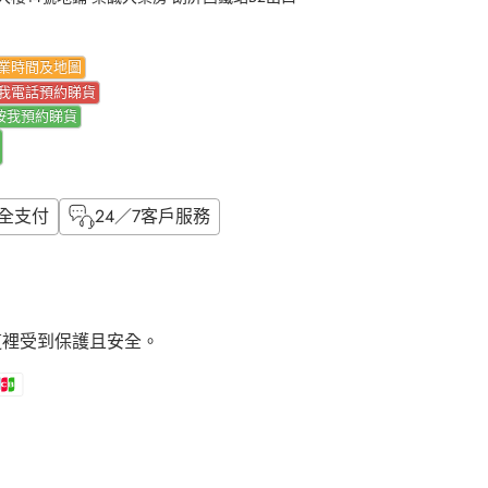
業時間及地圖
我電話預約睇貨
按我
預約睇貨
全支付
24／7客戶服務
這裡受到保護且安全。