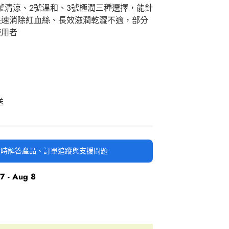
號清涼、2號溫和、3號極潤三種選擇，能針
快速消除紅血絲、長效滋潤乾澀不適，部分
使用者
送
時隨時解答產品、訂單追蹤與支援問題
7 - Aug 8