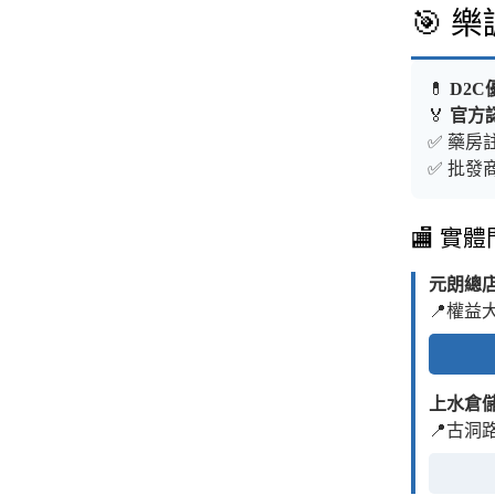
🎯 
💊
D2C
🏅
官方
✅ 藥房註
✅ 批發商
🏬 實
元朗總
📍權益
上水倉
📍古洞