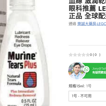
血絲 滋潤乾
眼科推薦 LE
正品 全球配
通過
樂誠大藥房-LEGO
0
(
0
)
Joey@Taih
有疑問歡
规格15ml:
1号