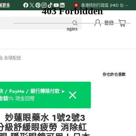
解更多
香港特別行政區 (HKD $)
貨
幣
登錄
正品 全球配送
你也許也喜歡
 / PayMe / 銀行轉賬付款 ►
Dismiss
金額
1% 現金回贈
妙蓮眼藥水 1號2號3
| 分級舒緩眼疲勞 消除紅