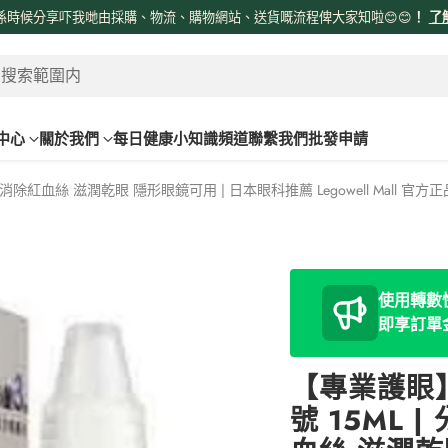
係時候分享吓我哋由採購、物流、購物網站、送貨嘅流程俾大家知啦😊😊
！
了
 搜索範圍内
中心
關於我們
每日健康小知識頻道
聯繫我們
批發申請
消除紅血絲 滋潤乾眼 隱形眼鏡可用 | 日本眼科推薦 Legowell Mall 官方
使用轉數快
即享訂單
【專業護眼】
號 15ML 