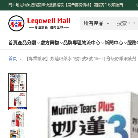
了解更多
門市地址
物流追蹤
國際快遞價格表【展示部份價格】
國際寄件稅項指南
搜索。。
首頁
產品分類
處方藥物
品牌專區
物流中心
新聞中心
服務
首頁
【專業護眼】妙蓮眼藥水 1號2號3號 15ml | 分級舒緩眼疲勞 