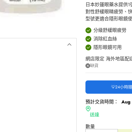
日本妙蓮眼藥水提供1
對性舒緩眼睛疲勞、
型號更適合隱形眼鏡
分級舒緩眼疲勞
消除紅血絲
隱形眼鏡可用
網店限定 海外地區配
缺貨
💡24小
預計交貨時間：
Aug 
送達
數量