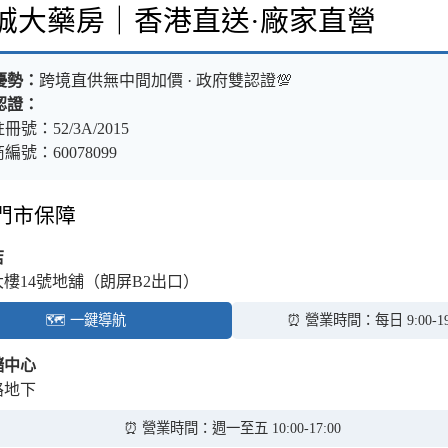
樂誠大藥房｜香港直送·廠家直營
優勢：
跨境直供無中間加價 · 政府雙認證💯
認證：
冊號：52/3A/2015
編號：60078099
體門市保障
店
大樓14號地舖（朗屏B2出口）
🗺️ 一鍵導航
⏰ 營業時間：每日 9:00-19
儲中心
路地下
⏰ 營業時間：週一至五 10:00-17:00