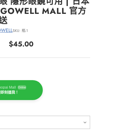
眼 隱形眼鏡可用 | 日本
GOWELL MALL 官方
送
WELL
SKU: 瓶-1
$45.00
正
常
價
格
opai Mall
Online
迎即刻搵我！