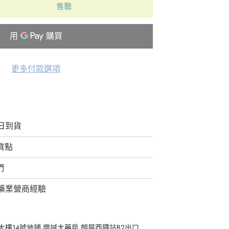
售罄
更多付款選項
日到貨
取貨點
們
藥業營商經驗
樓14號地鋪 樂誠大藥房 朗屏西鐵站B2出口