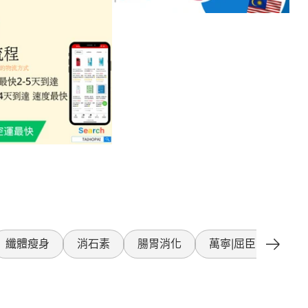
纖體瘦身
消石素
腸胃消化
萬寧|屈臣氏產品