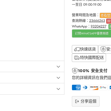
一至日 09:00-19:00
營業時間及地圖：
查看營
查詢熱線：
23666263
按
WhatsApp：
93204227
訂閱WHATSAPP優惠頻道
快速送貨
安
特快國際配送
100% 安全支付
您的詳細資訊在我們
分享這個
將