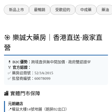
新品上市
最暢銷
受歡迎的
中成藥
藥油
🎯 樂誠大藥房｜香港直送·廠家直
營
💊
D2C優勢：
跨境直供無中間加價 · 政府雙認證💯
🏅
官方認證：
✅ 藥房註冊號：52/3A/2015
✅ 批發商編號：60078099
🏬 實體門市保障
元朗總店
📍權益大樓14號地舖（朗屏B2出口）