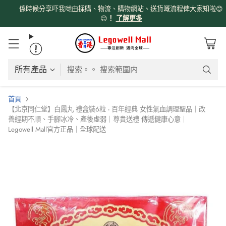
係時候分享吓我哋由採購、物流、購物網站、送貨嘅流程俾大家知啦😊
😊
！
了解更多
搜索。。 搜索範圍内
首頁
【北京同仁堂】白鳳丸 禮盒裝6粒 - 百年經典 女性氣血調理聖品｜改
善經期不順、手腳冰冷、產後虛弱｜尊貴送禮 傳遞健康心意｜
Legowell Mall官方正品｜全球配送