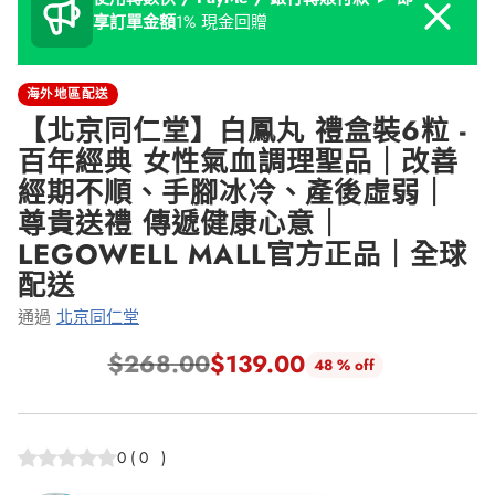
Dismiss
享訂單金額
1% 現金回贈
海外地區配送
【北京同仁堂】白鳳丸 禮盒裝6粒 -
百年經典 女性氣血調理聖品｜改善
經期不順、手腳冰冷、產後虛弱｜
尊貴送禮 傳遞健康心意｜
LEGOWELL MALL官方正品｜全球
配送
通過
北京同仁堂
$268.00
$139.00
48 % off
正
常
價
0
(
0
)
格