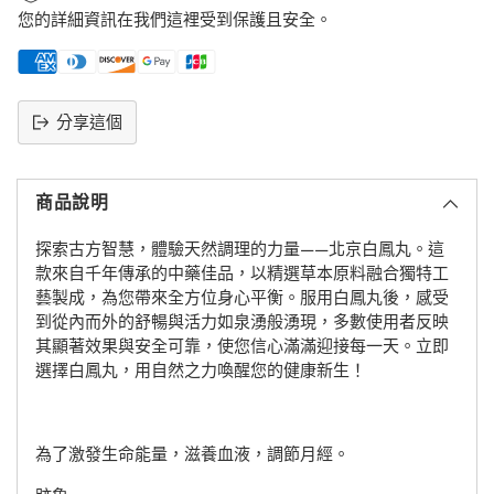
您的詳細資訊在我們這裡受到保護且安全。
分享這個
將
產
商品說明
品
添
探索古方智慧，體驗天然調理的力量——北京白鳳丸。這
加
款來自千年傳承的中藥佳品，以精選草本原料融合獨特工
到
藝製成，為您帶來全方位身心平衡。服用白鳳丸後，感受
購
到從內而外的舒暢與活力如泉湧般湧現，多數使用者反映
物
其顯著效果與安全可靠，使您信心滿滿迎接每一天。立即
車
選擇白鳳丸，用自然之力喚醒您的健康新生！
為了激發生命能量，滋養血液，調節月經。