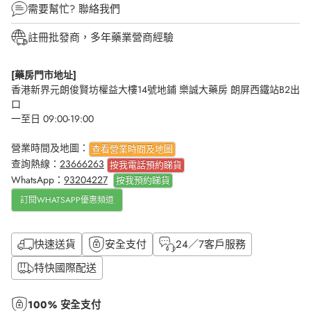
需要幫忙?
聯絡我們
註冊批發商，多年藥業營商經驗
[藥房門市地址]
香港新界元朗俊賢坊權益大樓14號地鋪 樂誠大藥房 朗屏西鐵站B2出
口
一至日 09:00-19:00
營業時間及地圖：
查看營業時間及地圖
查詢熱線：
23666263
按我電話預約睇貨
WhatsApp：
93204227
按我
預約睇貨
訂閱WHATSAPP優惠頻道
快速送貨
安全支付
24／7客戶服務
特快國際配送
100% 安全支付