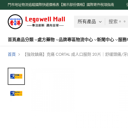
了解更多
門市地址
物流追蹤
國際快遞價格表【展示部份價格】
國際寄件稅項指南
搜索。。
首頁
產品分類
處方藥物
品牌專區
物流中心
新聞中心
服務
首頁
【強效鎮痛】克痛 CORTAL 成人口服劑 20片｜舒緩頭痛/牙痛