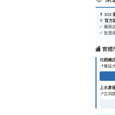
💊
D2C
🏅
官方
✅ 藥房註
✅ 批發商
🏬 實
元朗總
📍權益
上水倉
📍古洞