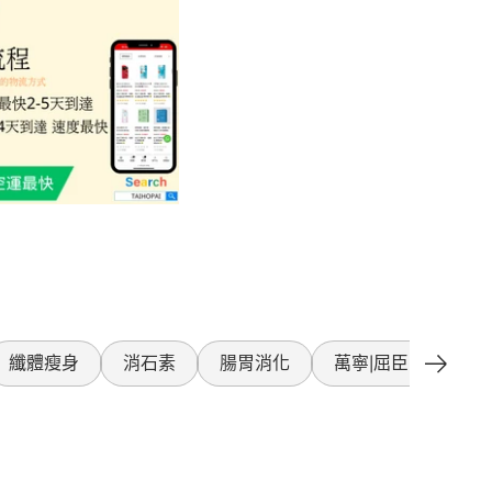
纖體瘦身
消石素
腸胃消化
萬寧|屈臣氏產品