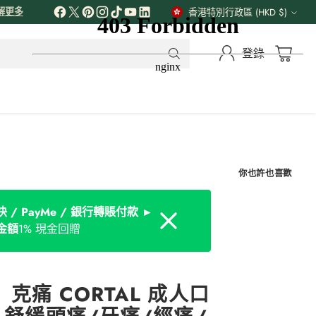
解更多
香港特別行政區 (HKD $)
貨
幣
登錄
你也許也喜歡
 / PayMe / 銀行轉賬付款 ►
Dismiss
金額
1% 現金回贈
克痛 CORTAL 成人口