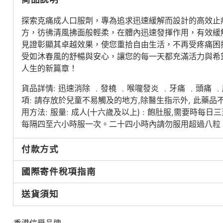
探索克痛成人口服劑，專為追求迅速緩解而設計的高效止
方，彷彿清風拂面般輕柔，在體內迅速發揮作用，有效緩
見證彰顯其卓越效果，使您重拾自由生活，不再受疼痛困
受如沐春風的舒暢與安心，讓您的每一天都充滿活力與希
人生的新篇章！
貨品詳情: 迅速消除 ﹒發橈 ﹒喉嚨發炎 ﹒牙痛 ﹒頭痛 ﹒
項: 請存放於兒童不易觸及的地方,除醫生指示外, 此藥
用方法: 服量: 成人(十六歲及以上) : 飽肚服,需要時每
每隔四至六小時服一次。二十四小時內請勿服用超過八粒。 
付款方式
國際寄件稅項指南
送貨須知