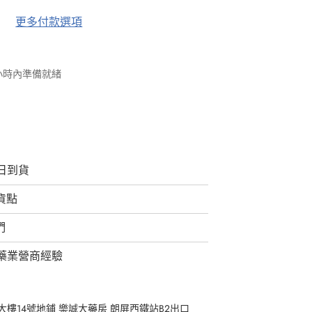
更多付款選項
 小時內準備就緒
日到貨
取貨點
們
藥業營商經驗
樓14號地鋪 樂誠大藥房 朗屏西鐵站B2出口