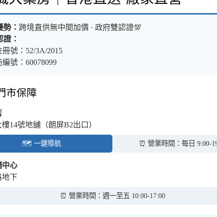
優勢：
跨境直供無中間加價 · 政府雙認證💯
認證：
冊號：52/3A/2015
編號：60078099
體門市保障
店
大樓14號地舖（朗屏B2出口）
🗺️ 一鍵導航
⏰ 營業時間：每日 9:00-19
儲中心
路地下
⏰ 營業時間：週一至五 10:00-17:00