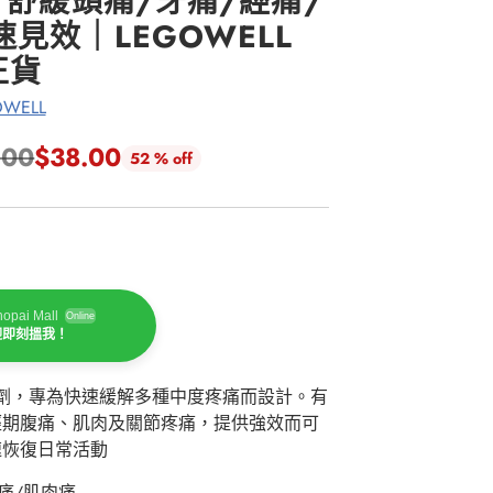
｜舒緩頭痛/牙痛/經痛/
見效｜LEGOWELL
正貨
WELL
.00
$38.00
52 % off
opai Mall
Online
迎即刻搵我！
口服劑，專為快速緩解多種中度疼痛而設計。有
經期腹痛、肌肉及關節疼痛，提供強效而可
速恢復日常活動
痛/肌肉痛