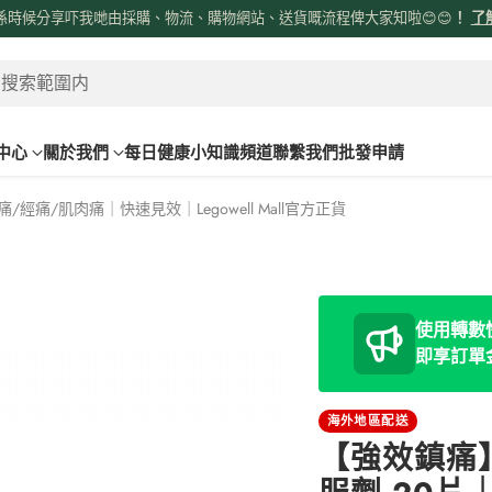
係時候分享吓我哋由採購、物流、購物網站、送貨嘅流程俾大家知啦😊😊
！
了
 搜索範圍内
中心
關於我們
每日健康小知識頻道
聯繫我們
批發申請
/經痛/肌肉痛｜快速見效｜Legowell Mall官方正貨
使用轉數快
即享訂單
海外地區配送
【強效鎮痛】