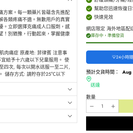
幫助您迅速恢復日
痛方案。每一顆藥片皆蘊含先進配
快速見效
解各類疼痛不適。無數用戶的真實
擾。立即選擇克痛成人口服劑，感
網店限定 海外地區配
望！別猶豫，行動起來，掌握健康
庫存中，準備發貨
肌肉痛症 原產地: 菲律賓 注意事
💡24小
品不宜給予十六歲以下兒童服用。 使
日三至四次, 每次以開水送服一至二片,
預計交貨時間：
Aug 
儲存方式: 請貯存於25℃以下
送達
數量