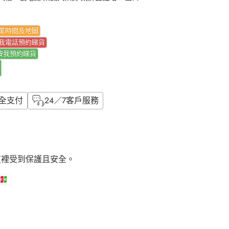
業時間及地圖
我電話預約睇貨
按我
預約睇貨
全支付
24／7客戶服務
這裡受到保護且安全。