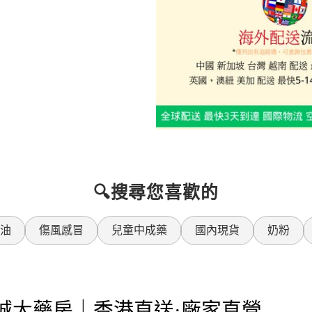
🔍搜尋您喜歡的
油
傷風感冒
兒童中成藥
國內現貨
奶粉
樂誠大藥房｜香港直送·廠家直營