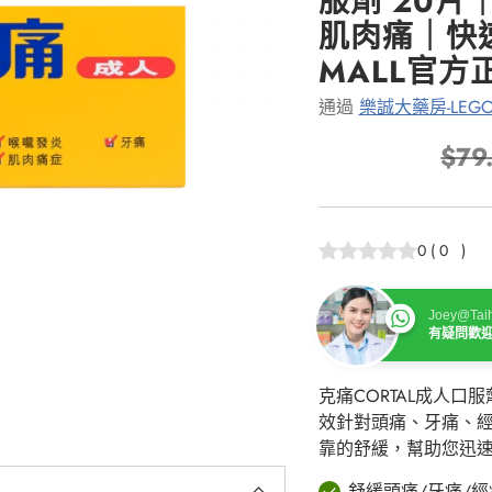
服劑 20片
肌肉痛｜快速
MALL官方
通過
樂誠大藥房-LEGO
$79
正
常
價
0
(
0
)
格
Joey@Taih
有疑問歡
克痛CORTAL成人
效針對頭痛、牙痛、
靠的舒緩，幫助您迅
舒緩頭痛/牙痛/經