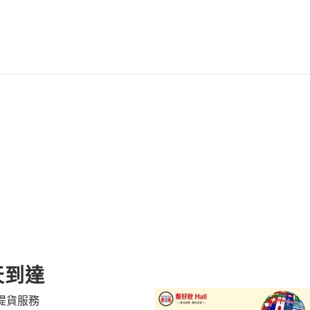
產
品
添
加
到
購
物
車
天到達
提貨服務