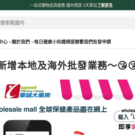
係時候分享吓我哋由採購、物流、購物網站、送貨嘅流程俾大家知啦😊😊
！
了
 搜索範圍内
中心
關於我們
每日健康小知識頻道
聯繫我們
批發申請
新增本地及海外批發業務～😘