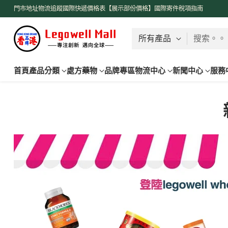
了解更多
門市地址
物流追蹤
國際快遞價格表【展示部份價格】
國際寄件稅項指南
搜索。。
首頁
產品分類
處方藥物
品牌專區
物流中心
新聞中心
服務