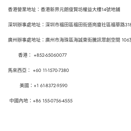
香港營業地址：香港新界元朗俊賢坊權益大樓
14
號地鋪
深圳辦事處地址：深圳市福田區福田街道崗廈社區福華路
31
廣州辦事處地址：廣州市海珠區海誠東街騰訊眾創空間
106
香港：
+852-65060077
馬來西亞：
+60 11-1570-7380
美國：
+1 61-8372-9590
中國內地：
+86 155-0756-4555