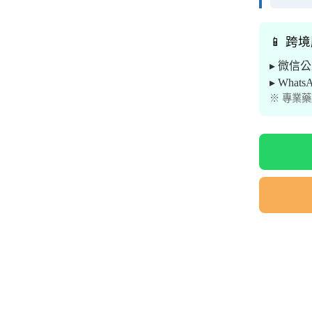
📱 跨
▸ 微信
▸ What
※ 專業藥