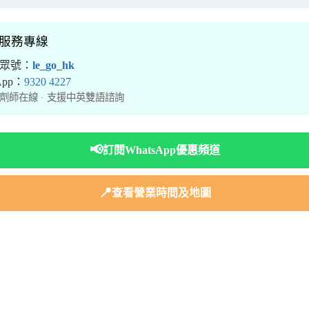
境服務專線
公眾號：
le_go_hk
sApp：
9320 4227
劑師在線 · 支援中英雙語諮詢
📢
訂閱WhatsApp優惠頻道
📍
查看營業時間及地圖