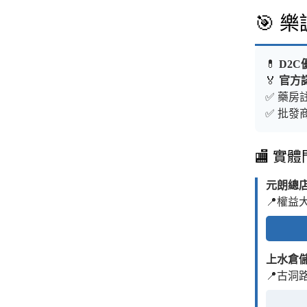
🎯 
💊
D2C
🏅
官方
✅ 藥房註
✅ 批發商
🏬 實
元朗總
📍權益
上水倉
📍古洞