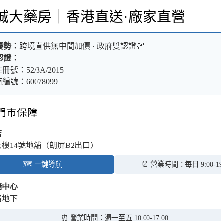
樂誠大藥房｜香港直送·廠家直營
優勢：
跨境直供無中間加價 · 政府雙認證💯
認證：
冊號：52/3A/2015
編號：60078099
體門市保障
店
大樓14號地舖（朗屏B2出口）
🗺️ 一鍵導航
⏰ 營業時間：每日 9:00-19
儲中心
路地下
⏰ 營業時間：週一至五 10:00-17:00