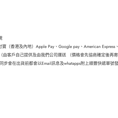
現
付寶（香港及內地）
Apple Pay
、
Google pay
、
American Express
（由客戶自己提供及由我們公司運送
（價格會先協商確定後再寄
同步會在出貨前都會以
Email
訊息及
whatapps
附上順豐快遞單號