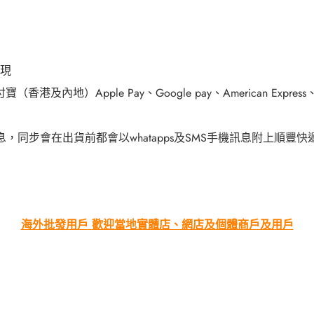
現
付寶（香港及內地）
Apple Pay
、
Google pay
、
American Express
息，同步會在出貨前都會以
whatapps
及
SMS
手機訊息附上順豐快
海外批發用戶
歡迎當地實體店、網店及個體商戶及用戶