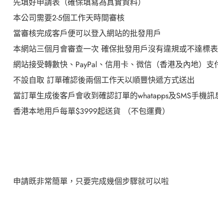
先填好申請表（確保填寫為真實資料）
本公司需要
2-5
個工作天時間審核
當審核完成客戶便可以登入網站的批發用戶
本網站三個月會審查一次
確保批發用戶沒有違規或不達標表
網站接受轉數快、
PayPal
、信用卡、微信（香港及內地）支
不設自取
訂單確認後兩個工作天以順豐快遞方式送出
當訂單生成後客戶會收到確認訂單的
whatapps
及
SMS
手機訊
香港本地用戶每單
$3999
起送貨
（不包運費）
申請既非常簡單，只要完成幾個步驟就可以啦