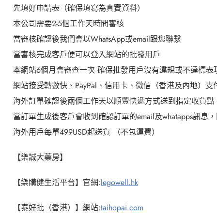
先填好申請表（確保填寫為真實資料）
本公司需要
2-5
個工作天時間審核
當審核確認後我們會以
WhatsApp
或
email
跟您聯繫
當審核完成客戶便可以登入網站的批發用戶
本網站
6
個月會審查一次
確保批發用戶沒有違規或不達標表
網站接受轉數快、
PayPal
、信用卡、微信（香港及內地）支
海外訂單確認後兩個工作天以順豐快遞方式送到指定收貨點
當訂單生成後客戶會收到確認訂單的
email
及
whatapps
訊息，
海外用戶每單
499USD
起送貨
（不包運
費）
【樂誠大藥房】
【樂購健生活平台】官網
:
legowell.hk
【泰好批（香港）】網站
:
taihopai.com