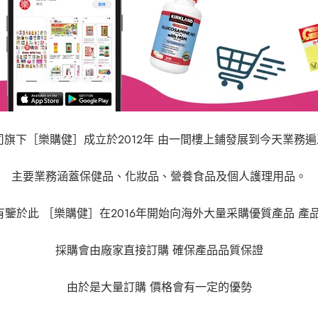
司旗下［樂購健］成立於
2012
年
由一間樓上鋪發展到今天業務遍
主要業務涵蓋保健品、化妝品、營養食品及個人護理用品。
有鑒於此
［樂購健］在
2016
年開始向海外大量采購優質產品
產
採購會由廠家直接訂購
確保產品品質保證
由於是大量訂購
價格會有一定的優勢