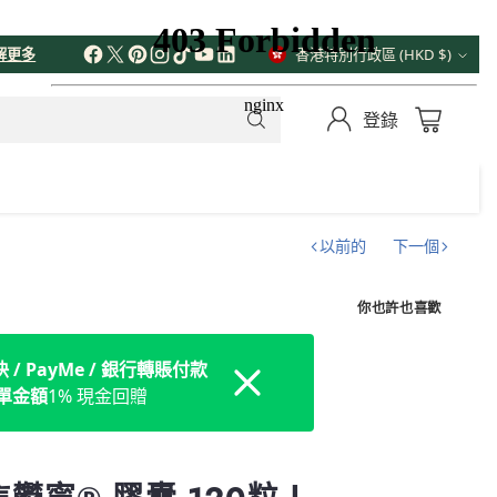
解更多
香港特別行政區 (HKD $)
貨
幣
登錄
以前的
下一個
你也許也喜歡
/ PayMe / 銀行轉賬付款
Dismiss
訂單金額
1% 現金回贈