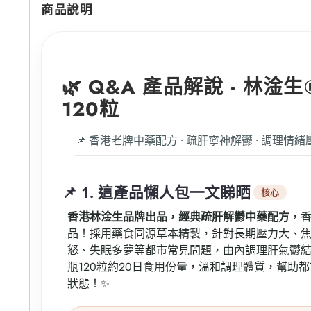
商品說明
🌿 Q&A 產品解說 · 林淦
120粒
📌 香港老牌中藥配方 · 疏肝寧神解鬱 · 調理情緒
📌 1. 這產品懶人包一文睇晒
核心
香港林淦生品牌出品，經典疏肝解鬱中藥配方
，
品！採用藥食同源草本精製，針對長期壓力大、
怒、失眠多夢等都市常見問題，由內調理肝氣鬱
瓶120粒約20日食用份量，溫和調理體質，幫助
狀態！✨