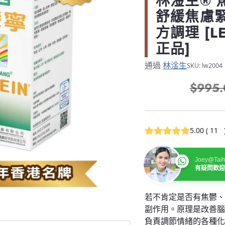
林淦生® 焦
舒緩焦慮緊
方調理 [L
正品]
通過
林淦生
SKU: lw2004
$995.
正
常
價
5.00
(
11
格
Joey@Taih
有疑問歡
若不肯定是否有焦鬱
副作用。原理是改善
負責調節情緒的各種