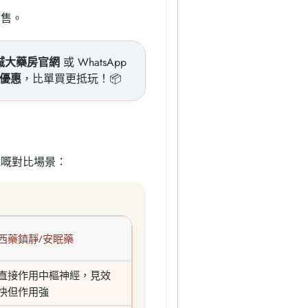
有售。
樂誠大藥房官網
或 WhatsApp
優惠
，比單買更抵玩！📦
見嘅對比場景：
西藥鎮靜/安眠藥
直接作用中樞神經，見效
快但作用強