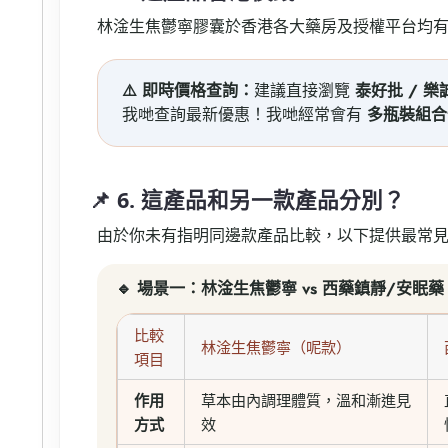
林淦生焦鬱寧膠囊於香港各大藥房及授權平台均
⚠️ 即時價格查詢：
建議直接瀏覽
泰好批 / 
我哋查詢最新優惠！我哋經常會有
多瓶裝組合
📌 6. 這產品和另一款產品分別？
由於你未有指明同邊款產品比較，以下提供最常
🔹 場景一：林淦生焦鬱寧 vs 西藥鎮靜/安眠藥
比較
林淦生焦鬱寧（呢款）
項目
作用
草本由內調理體質，溫和漸進見
方式
效