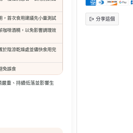
用，首次食用建議先小量測試
分享這個
將
茶咖啡酒精，以免影響調理效
產
品
置於陰涼乾燥處並儘快食用完
添
加
到
避免誤食
購
物
題嚴重、持續低落並影響生
車