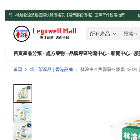
了解更多
門市地址
物流追蹤
國際快遞價格表【展示部份價格】
國際寄件稅項指南
搜索。
首頁
產品分類
處方藥物
品牌專區
物流中心
新聞中心
服
首頁
新上架產品 | 香港品牌
林淦生® 焦鬱寧® 膠囊 120粒 |