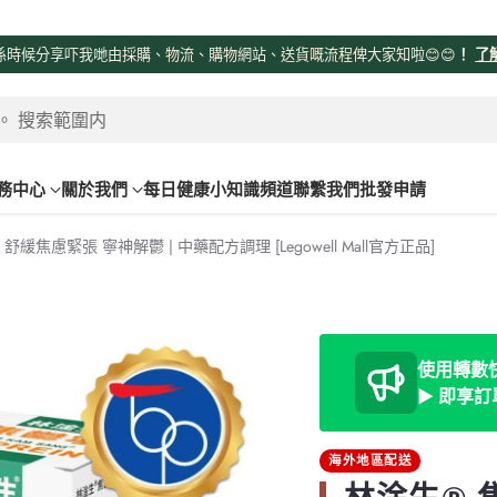
係時候分享吓我哋由採購、物流、購物網站、送貨嘅流程俾大家知啦😊😊
！
了
。 搜索範圍内
務中心
關於我們
每日健康小知識頻道
聯繫我們
批發申請
 舒緩焦慮緊張 寧神解鬱 | 中藥配方調理 [Legowell Mall官方正品]
使用轉數快 
► 即享
海外地區配送