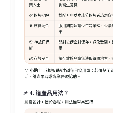
藥人士
詢醫生意見
🌿 過敏提醒
對配方中草本成分過敏者請勿食
🍵 飲食配合
服用期間建議少生冷辛辣、少濃
果
📦 存放與保
開封後請密封保存，避免受潮，
鮮
畢
👶 存放安全
請存放於兒童無法取得嘅地方，
💡
小貼士：
請勿超過建議每日食用量；若情緒問
活，請盡早尋求專業醫療協助。
📌 4. 這產品用法？
膠囊設計，便於吞服，用法簡單易堅持：