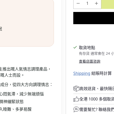
眠
取貨地點
有存貨 通常會在 24
查看店面咨詢
生推出嘅人氣情志調理產品，
Shipping
結賬時計算
質嘅人士而設。
本成分，從四大方向調理情志：
高效送貨、最快隔
心悶氣滯，減少無端煩惱
全港 1000 多個取
精神繃緊狀態
入睡難、多夢易醒
需要幫忙?
聯絡我