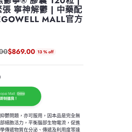
鬱寧® 膠囊 120粒 |
張 寧神解鬱 | 中藥配
EGOWELL MALL官方
00
$869.00
13 % off
)
opai Mall
Online
迎即刻搵我！
、抑鬱問題，亦可服用，因本品是完全無
腦部細胞活力，平衡腦部生物電流，促進
化學傳遞物質在分泌、傳遞及利用度等達