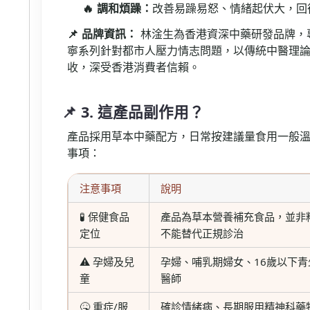
🔥 調和煩躁：
改善易躁易怒、情緒起伏大，回
📌 品牌資訊：
林淦生為香港資深中藥研發品牌，
寧系列針對都市人壓力情志問題，以傳統中醫理
收，深受香港消費者信賴。
📌 3. 這產品副作用？
產品採用草本中藥配方，日常按建議量食用一般
事項：
注意事項
說明
🧪 保健食品
產品為草本營養補充食品，並非
定位
不能替代正規診治
⚠️ 孕婦及兒
孕婦、哺乳期婦女、16歲以下
童
醫師
🤒 重症/服
確診情緒病、長期服用精神科藥