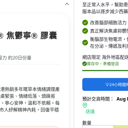
至正常人水平，幫助
服本品以逐步減少西
改善腦部細胞活力
真正解決焦慮抑鬱
生® 焦鬱寧® 膠囊
衡腦部生物電流，
在分泌、傳遞及利
網店限定 海外地區配
壓力 約20日份量
庫存中，準備發貨
💡24小時
香港熱銷多年嘅草本情緒調理產
焦慮緊張、情緒低落、煩躁易
預計交貨時間：
Aug 8
結，寧心安神，溫和不依賴。每
都市人紓解精神內耗，回復平穩
送達
數量