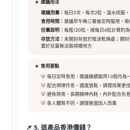
🔹 建議用法
建議用量：
每日3次，每次2粒，溫水送服
食用時間：
建議早午晚三餐後定時服用，吸
份量說明：
每瓶120粒，按每日6粒計算約為
存放方法：
未開封存放於陰涼乾燥處；開封
置於兒童無法取得嘅地方
🔹 食用要點
💡 每日定時食用，建議連續服用1-3個月
💡 配合規律作息、適度放鬆，調理效果更
💡 避免熬夜、長期精神內耗，內外配合先
💡 各人體質不同，調理進度因人而異
📌 5. 這產品香港價錢？