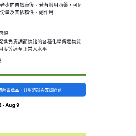
患者步向自然康復。若有服用西藥，可同
藥份量及其依賴性、副作用
問題
促進負責調節情緒的各種化學傳遞物質
用度等達至正常人水平
送
隨時解答產品、訂單追蹤與支援問題
 - Aug 9