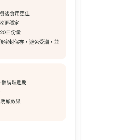
，餐後食用更佳
收更穩定
20日份量
後密封保存，避免受潮，並
為一個調理週期
佳
見明顯效果