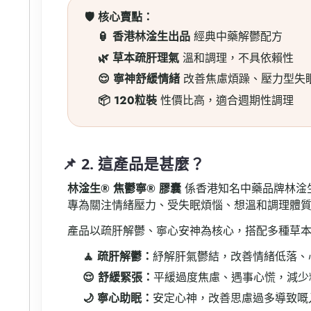
🛡️ 核心賣點：
🏮 香港林淦生出品
經典中藥解鬱配方
🌿 草本疏肝理氣
溫和調理，不具依賴性
😌 寧神舒緩情緒
改善焦慮煩躁、壓力型失
📦 120粒裝
性價比高，適合週期性調理
📌 2. 這產品是甚麼？
林淦生® 焦鬱寧® 膠囊
係香港知名中藥品牌林淦
專為關注情緒壓力、受失眠煩惱、想溫和調理體
產品以疏肝解鬱、寧心安神為核心，搭配多種草
🧘 疏肝解鬱：
紓解肝氣鬱結，改善情緒低落、
😌 舒緩緊張：
平緩過度焦慮、遇事心慌，減少
🌙 寧心助眠：
安定心神，改善思慮過多導致嘅