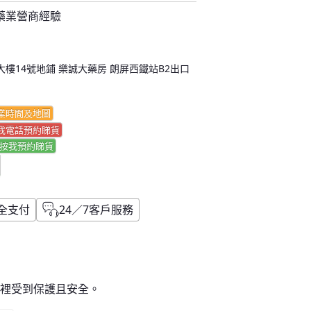
藥業營商經驗
樓14號地鋪 樂誠大藥房 朗屏西鐵站B2出口
業時間及地圖
我電話預約睇貨
按我
預約睇貨
全支付
24／7客戶服務
這裡受到保護且安全。