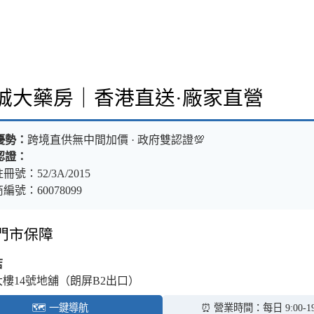
樂誠大藥房｜香港直送·廠家直營
優勢：
跨境直供無中間加價 · 政府雙認證💯
認證：
冊號：52/3A/2015
編號：60078099
體門市保障
店
大樓14號地舖（朗屏B2出口）
🗺️ 一鍵導航
⏰ 營業時間：每日 9:00-19