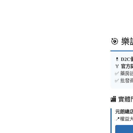
🎯 
💊
D2C
🏅
官方
✅ 藥房註
✅ 批發商
🏬 實
元朗總
📍權益