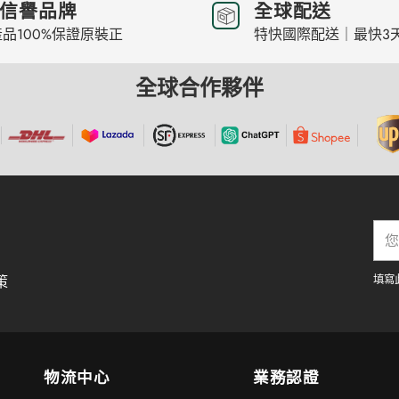
信譽品牌
全球配送
品100%保證原裝正
特快國際配送｜最快3
全球合作夥伴
您
的
電
策
填寫
子
郵
件
物流中心
業務認證