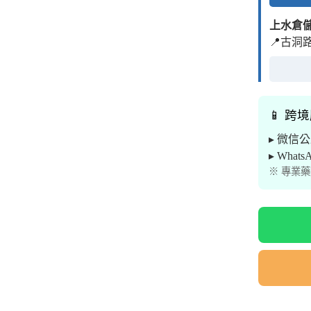
上水倉
📍古洞
📱 跨
▸ 微信
▸ What
※ 專業藥