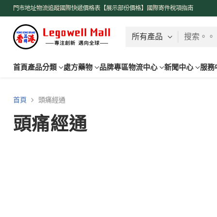
一站式購物送貨服務 國內現貨 2天寄出
了解更多
門市地址
物流追蹤
國際快遞價格表【展示部份價格】
國際寄件稅項指南
搜索。。
首頁
產品分類
處方藥物
品牌專區
物流中心
新聞中心
服務
首頁
頭痛經通
頭痛經通