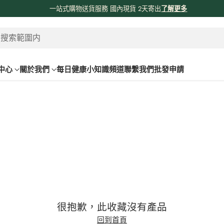
係時候分享吓我哋由採購、物流、購物網站、送貨嘅流程俾大家知啦😊😊
！
了
 搜索範圍内
中心
關於我們
每日健康小知識頻道
聯繫我們
批發申請
很抱歉，此收藏沒有產品
回到首頁