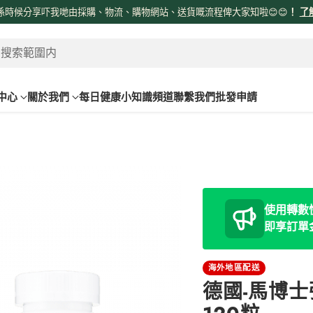
係時候分享吓我哋由採購、物流、購物網站、送貨嘅流程俾大家知啦😊😊
！
了
 搜索範圍内
中心
關於我們
每日健康小知識頻道
聯繫我們
批發申請
使用轉數快
即享訂單
海外地區配送
德國-馬博