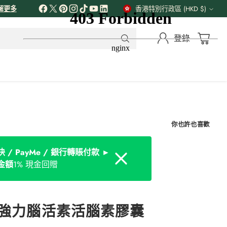
解更多
香港特別行政區 (HKD $)
貨
幣
登錄
你也許也喜歡
 / PayMe / 銀行轉賬付款 ►
Dismiss
金額
1% 現金回贈
士強力腦活素活腦素膠囊