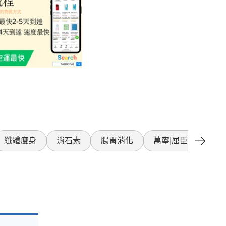
纖體瘦身
消石素
腸胃消化
萬寧|屈臣氏產品