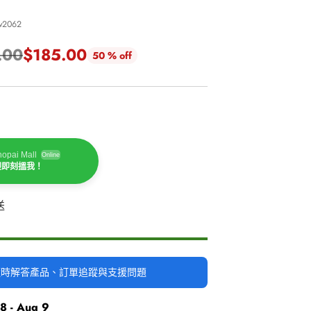
w2062
.00
$185.00
50 % off
opai Mall
Online
迎即刻搵我！
送
時隨時解答產品、訂單追蹤與支援問題
8 - Aug 9