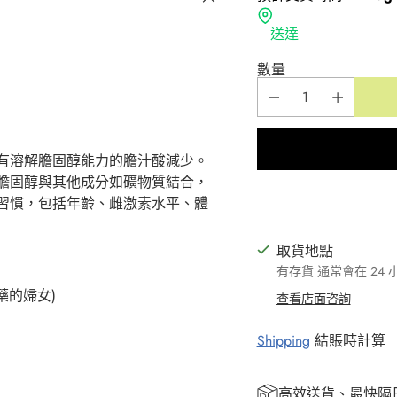
送達
數量
有溶解膽固醇能力的膽汁酸減少。
膽固醇與其他成分如礦物質結合，
習慣，包括年齡、雌激素水平、體
取貨地點
有存貨 通常會在 24
藥的婦女)
查看店面咨詢
Shipping
結賬時計算
高效送貨、最快隔