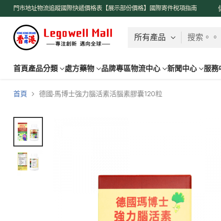
了解更多
門市地址
物流追蹤
國際快遞價格表【展示部份價格】
國際寄件稅項指南
搜索。。
首頁
產品分類
處方藥物
品牌專區
物流中心
新聞中心
服務
首頁
德國-馬博士強力腦活素活腦素膠囊120粒