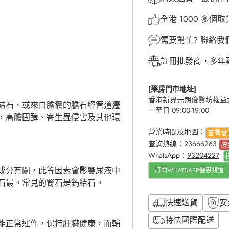
全港 1000 多個
需要幫忙?
聯絡我
註冊批發商，多年
[藥房門市地址]
香港新界元朗俊賢坊權益大
結石，或來自膽囊的膽石經管道遷
一至日 09:00-19:00
，高膽固醇、寄生蟲侵害及其他環
營業時間及地圖：
查看營
查詢熱線：
23666263
按
WhatsApp：
93204227
成分有關，此等因素會影響尿液中
訂閱WHATSAPP優惠頻道
石最。常見的腎石是鈣結石。
快速送貨
安
特快國際配送
能正常運作，保持肝臟健康，而輔