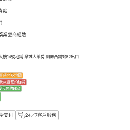
取貨點
們
藥業營商經驗
樓14號地鋪 樂誠大藥房 朗屏西鐵站B2出口
業時間及地圖
我電話預約睇貨
按我
預約睇貨
全支付
24／7客戶服務