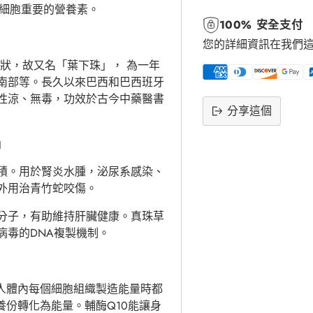
體細胞重要的營養素。
100% 安全支付
您的詳細資訊在我們
狀，故又名「葉下珠」， 為一年
南部等。長久以來巴西和巴西班牙
性涼、無毒，功效於古今中藥醫書
分享這個
將
」
產
品
積。用於腎炎水腫，泌尿系感染、
添
外用治青竹蛇咬傷。
加
分子，有助維持肝臟健康。真珠草
到
病毒的DNA複製機制。
購
物
車
人體內每個細胞組織製造能量時都
養份轉化為能量。輔酶Q10能讓身