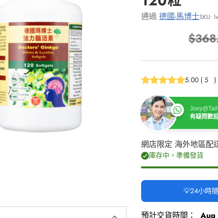
120粒
通過
德國-馬博士
SKU: l
$368
正
常
價
5.00
(
5
)
格
Joey@Taih
有疑問歡
網店限定 海外地區配
庫存中，準備發貨
💡24小
預計交貨時間：
Aug 