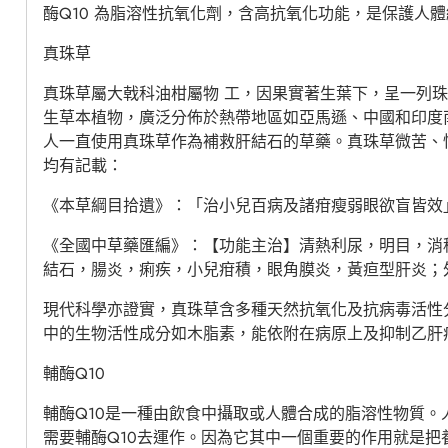
酶Q10 為脂溶性抗氧化劑，含高抗氧化功能，是保護人
真珠草
真珠草屬大戟科油柑屬物 工，因果實著生葉下，呈一列珠
生草本植物，廣泛分佈於熱帶地區如亞馬遜、中國和印度
人一直使用真珠草作為補救肝結石的草藥。真珠草微苦、
均有記載：
《本草綱目拾遺》：「治小兒百病及諸疳瘦弱眼欲盲皆效
《全國中草藥匯編》：【功能主治】清熱利尿，明目，消
結石，腸炎，痢疾，小兒疳積，眼角膜炎，黃疸型肝炎；
現代科學亦證實，真珠草含多種天然抗氧化及抗病毒活性
中的生物活性成分如木脂素，能依附在病原上及抑制乙肝
輔酶Q10
輔酶Q10是一種由飲食中攝取或人體合成的脂溶性物質。
需要輔酶Q10去運作。因為它其中一個重要的作用就是把