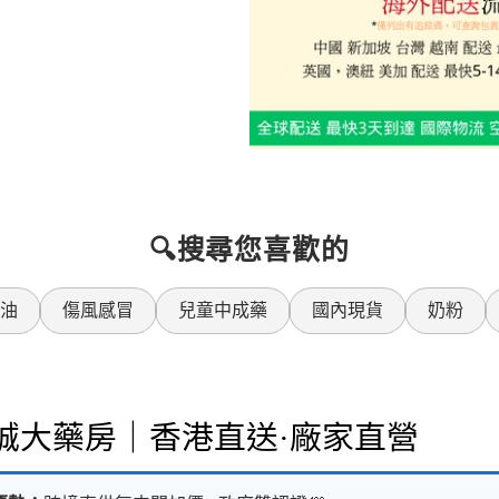
🔍搜尋您喜歡的
油
傷風感冒
兒童中成藥
國內現貨
奶粉
樂誠大藥房｜香港直送·廠家直營